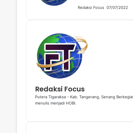
n
Redaksi Focus
07/07/2022
e
m
a
i
l
Redaksi Focus
Putera Tigaraksa - Kab. Tangerang, Senang Berkegiata
menulis menjadi HOBI.
W
e
b
s