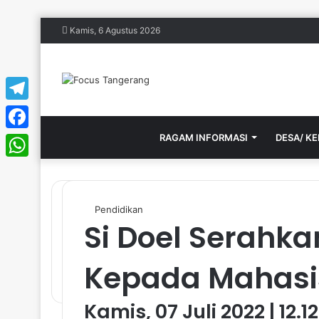
Kamis, 6 Agustus 2026
Telegram
RAGAM INFORMASI
HOME
DESA/ K
Facebook
WhatsApp
Pendidikan
Si Doel Serahka
Kepada Mahasi
Kamis, 07 Juli 2022 | 12.1