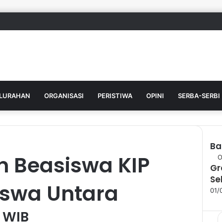
ELURAHAN
ORGANISASI
PERISTIWA
OPINI
SERBA-SERBI
Ba
n Beasiswa KIP
C
O
Gr
l
Se
o
swa Untara
s
01/
e
2 WIB