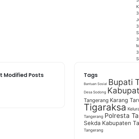
K
3
J
3
S
3
M
3
S
t Modified Posts
Tags
Bupati 
Bantuan Sosial
Kabupat
Desa Sodong
Karang Tar
Tangerang
Tigaraksa
Kelur
Polresta T
Tangerang
Sekda Kabupaten T
Tangerang