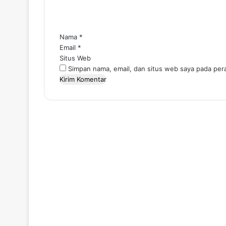
t
a
r
*
Nama
*
Email
*
Situs Web
Simpan nama, email, dan situs web saya pada per