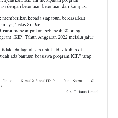
rasi dengan ketentuan-ketentuan dari kampus.
uk memberikan kepada siapapun, berdasarkan
ainnya,” jelas Si Doel.
iyana
menyampaikan, sebanyak 30 orang
gram (KIP) Tahun Anggaran 2022 melalui jalur
idak ada lagi alasan untuk tidak kuliah di
 sudah ada bantuan beasiswa program KIP,” ucap
a Pintar
Komisi X Fraksi PDI P
Rano Karno
Si
ya
0
4
Terbaca 1 menit