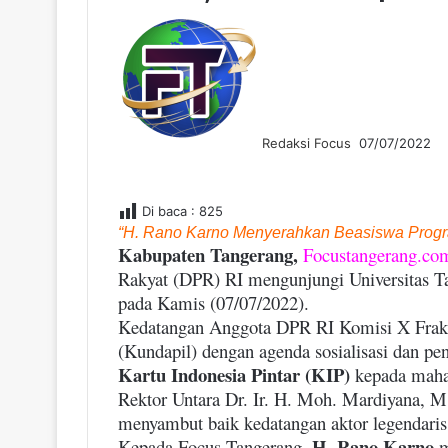
S
e
n
d
a
n
Redaksi Focus
07/07/2022
e
m
a
i
Di baca :
825
l
“H. Rano Karno Menyerahkan Beasiswa Prog
Kabupaten Tangerang,
Focustangerang.co
Rakyat (DPR) RI mengunjungi Universitas T
pada Kamis (07/07/2022).
Kedatangan Anggota DPR RI Komisi X Fraks
(Kundapil) dengan agenda sosialisasi dan pen
Kartu Indonesia Pintar (KIP)
kepada maha
Rektor Untara Dr. Ir. H. Moh. Mardiyana, M
menyambut baik kedatangan aktor legendaris
H. Rano Karno
Kepada Focus Tangerang,
m