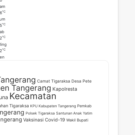
am
℃
6
um
℃
5
ab
℃
2
ing
℃
2
en
Tangerang
Camat Tigaraksa
Desa Pete
en Tangerang
Kapolresta
Kecamatan
una
ahan Tigaraksa
KPU Kabupaten Tangerang
Pemkab
angerang
Polsek Tigaraksa
Santunan Anak Yatim
angerang
Vaksinasi Covid-19
Wakil Bupati