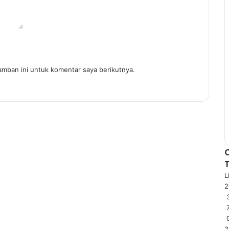
amban ini untuk komentar saya berikutnya.
L
3
3