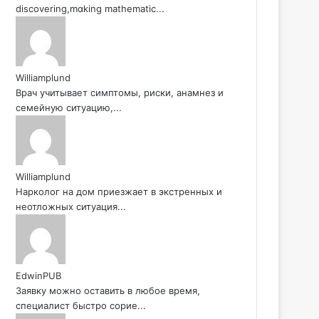
discovering,mɑking mathematic...
Williamplund
Врач учитывает симптомы, риски, анамнез и
семейную ситуацию,...
Williamplund
Нарколог на дом приезжает в экстренных и
неотложных ситуация...
EdwinPUB
Заявку можно оставить в любое время,
специалист быстро сорие...