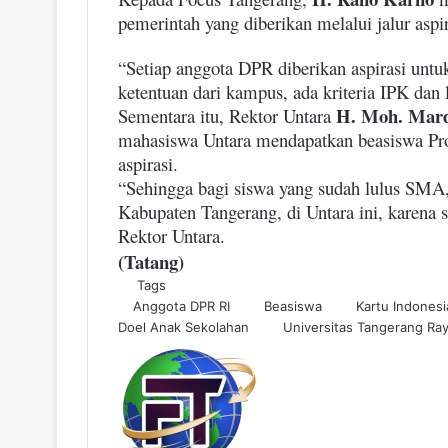
pemerintah yang diberikan melalui jalur aspi
“Setiap anggota DPR diberikan aspirasi unt
ketentuan dari kampus, ada kriteria IPK dan l
H. Moh.
Mard
Sementara itu, Rektor Untara
mahasiswa Untara mendapatkan beasiswa Pro
aspirasi.
“Sehingga bagi siswa yang sudah lulus SMA, t
Kabupaten Tangerang, di Untara ini, karena
Rektor Untara.
(Tatang)
Tags
Anggota DPR RI
Beasiswa
Kartu Indonesi
Doel Anak Sekolahan
Universitas Tangerang Ra
S
e
n
d
a