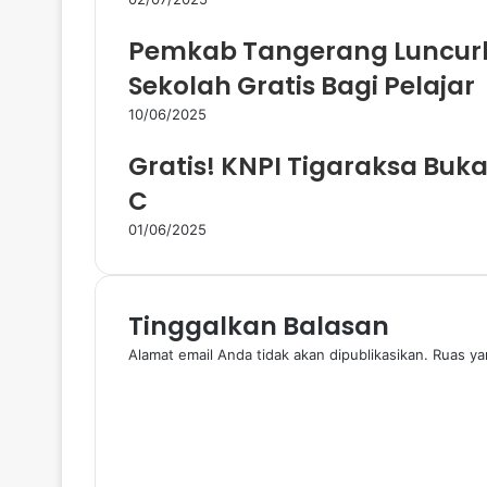
d
a
Pemkab Tangerang Luncur
Sekolah Gratis Bagi Pelajar
10/06/2025
Gratis! KNPI Tigaraksa Buk
C
01/06/2025
Tinggalkan Balasan
Alamat email Anda tidak akan dipublikasikan.
Ruas ya
K
o
m
e
n