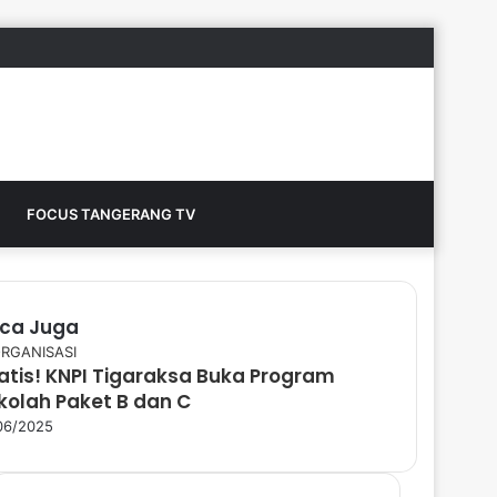
Sidebar
Switch
Search
FOCUS TANGERANG TV
skin
for
ca Juga
RGANISASI
atis! KNPI Tigaraksa Buka Program
kolah Paket B dan C
06/2025