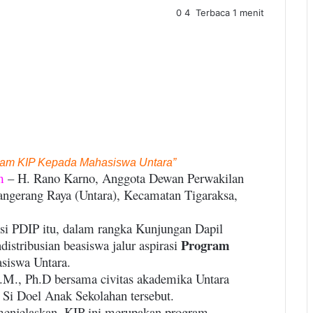
0
4
Terbaca 1 menit
ram KIP Kepada Mahasiswa Untara”
m
– H. Rano Karno, Anggota Dewan Perwakilan
angerang Raya (Untara), Kecamatan Tigaraksa,
i PDIP itu, dalam rangka Kunjungan Dapil
Program
distribusian beasiswa jalur aspirasi
siswa Untara.
.M., Ph.D bersama civitas akademika Untara
 Si Doel Anak Sekolahan tersebut.
enjelaskan, KIP ini merupakan program