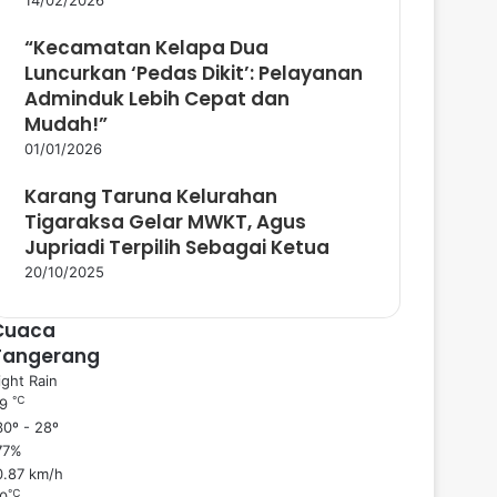
“Kecamatan Kelapa Dua
Luncurkan ‘Pedas Dikit’: Pelayanan
Adminduk Lebih Cepat dan
Mudah!”
01/01/2026
Karang Taruna Kelurahan
Tigaraksa Gelar MWKT, Agus
Jupriadi Terpilih Sebagai Ketua
20/10/2025
Cuaca
Tangerang
ight Rain
℃
29
0º - 28º
77%
0.87 km/h
℃
0