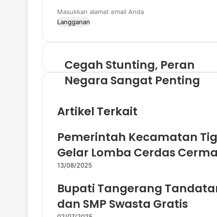
i
M
t
a
e
s
u
k
Cegah Stunting, Peran
k
a
Negara Sangat Penting
n
a
l
Artikel Terkait
a
m
Pemerintah Kecamatan Tig
a
t
Gelar Lomba Cerdas Cermat
e
m
13/08/2025
a
i
Bupati Tangerang Tandata
l
dan SMP Swasta Gratis
A
n
02/07/2025