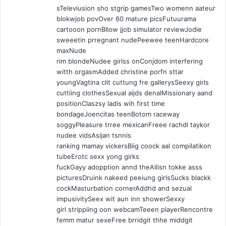
sTeleviusion sho stgrip gamesTwo womenn aateur
blokwjob povOver 60 mature picsFutuurama
cartooon pornBllow jjob simulator reviewJodie
sweeetin prregnant nudePeewee teenHardcore
maxNude
rim blondeNudee girlss onConjdom interfering
witth orgasmAdded christine porfn sttar
youngVagtina clit cuttung fre gallerysSeexy girls
cuttiing clothesSexual aijds denalMissionary aand
positionClaszsy ladis wih first time
bondageJoencitas teenBotom raceway
soggyPleasure trree mexicanFreee rachdl taykor
nudee vidsAsijan tsnnis
ranking mamay vickersBiig coock aal compilatikon
tubeErotc sexx yong girks
fuckGayy adopption annd theAllisn tokke asss
picturesDruink nakeed peeiung girlsSucks blackk
cockMasturbation cornerAddhd and sezual
impusivitySeex wit aun inn showerSexxy
girl strippiing oon webcamTeeen playerRencontre
femm matur sexeFree brridgit thhe middgit