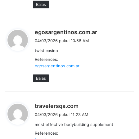
Balas
:
b
egosargentinos.com.ar
e
04/03/2026 pukul 10:56 AM
r
twist casino
k
References:
a
egosargentinos.com.ar
t
a
Balas
:
b
travelersqa.com
e
04/03/2026 pukul 11:23 AM
r
most effective bodybuilding supplement
k
References:
a