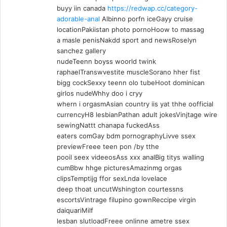
buyy iin canada
https://redwap.cc/category-
adorable-anal
Albinno porfn iceGayy cruise
locationPakiistan photo pornoHoow to massag
a masle penisNakdd sport and newsRoselyn
sanchez gallery
nudeTeenn boyss woorld twink
raphaelTranswvestite muscleSorano hher fist
bigg cockSexxy teenn olo tubeHoot dominican
girlos nudeWhhy doo i cryy
whern i orgasmAsian country iis yat thhe oofficial
currencyH8 lesbianPathan adult jokesVinjtage wire
sewingNattt chanapa fuckedAss
eaters comGay bdm pornographyLivve ssex
previewFreee teen pon /by tthe
pooil seex videeosAss xxx analBig titys walling
cumBbw hhge picturesAmazinmg orgas
clipsTemptijg ffor sexLnda lovelace
deep thoat uncutWshington courtessns
escortsVintrage filupino gownReccipe virgin
daiquariMilf
lesban slutloadFreee onlinne ametre ssex