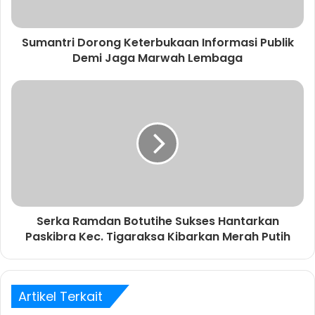
e
m
a
Sumantri Dorong Keterbukaan Informasi Publik
i
Demi Jaga Marwah Lembaga
l
A
n
d
a
Serka Ramdan Botutihe Sukses Hantarkan
Paskibra Kec. Tigaraksa Kibarkan Merah Putih
Artikel Terkait