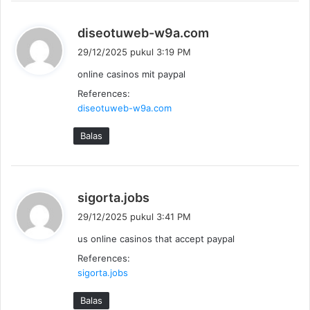
b
diseotuweb-w9a.com
e
29/12/2025 pukul 3:19 PM
r
online casinos mit paypal
k
References:
a
diseotuweb-w9a.com
t
a
Balas
:
b
sigorta.jobs
e
29/12/2025 pukul 3:41 PM
r
us online casinos that accept paypal
k
References:
a
sigorta.jobs
t
a
Balas
: