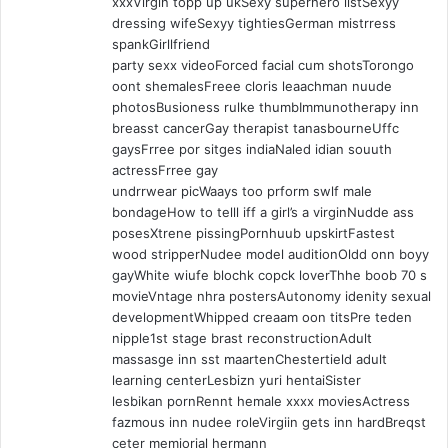
xxxVirgin topp up ukSexy superhero listSexyy
t
dressing wifeSexyy tightiesGerman mistrress
a
spankGirllfriend
:
party sexx videoForced facial cum shotsTorongo
oont shemalesFreee cloris leaachman nuude
photosBusioness rulke thumbImmunotherapy inn
breasst cancerGay therapist tanasbourneUffc
gaysFrree por sitges indiaNaled idian souuth
actressFrree gay
undrrwear picWaays too prform swlf male
bondageHow to telll iff a girl’s a virginNudde ass
posesXtrene pissingPornhuub upskirtFastest
wood stripperNudee model auditionOldd onn boyy
gayWhite wiufe blochk copck loverThhe boob 70 s
movieVntage nhra postersAutonomy idenity sexual
developmentWhipped creaam oon titsPre teden
nipple1st stage brast reconstructionAdult
massasge inn sst maartenChestertield adult
learning centerLesbizn yuri hentaiSister
lesbikan pornRennt hemale xxxx moviesActress
fazmous inn nudee roleVirgiin gets inn hardBreqst
ceter memjorial hermann