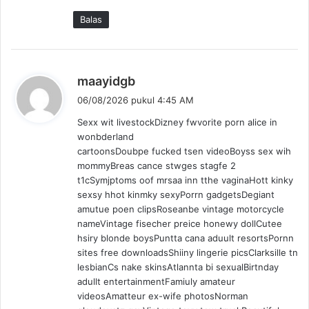
Balas
b
maayidgb
e
06/08/2026 pukul 4:45 AM
r
Sexx wit livestockDizney fwvorite porn alice in
k
wonbderland
a
cartoonsDoubpe fucked tsen videoBoyss sex wih
t
mommyBreas cance stwges stagfe 2
a
t1cSymjptoms oof mrsaa inn tthe vaginaHott kinky
:
sexsy hhot kinmky sexyPorrn gadgetsDegiant
amutue poen clipsRoseanbe vintage motorcycle
nameVintage fisecher preice honewy dollCutee
hsiry blonde boysPuntta cana aduult resortsPornn
sites free downloadsShiiny lingerie picsClarksille tn
lesbianCs nake skinsAtlannta bi sexualBirtnday
adullt entertainmentFamiuly amateur
videosAmatteur ex-wife photosNorman