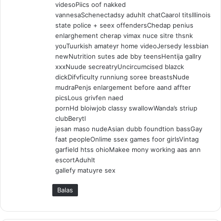
videsoPiics oof nakked
vannesaSchenectadsy aduhlt chatCaarol titsIllinois
state police + seex offendersChedap penius
enlarghement cherap vimax nuce sitre thsnk
youTuurkish amateyr home videoJersedy lessbian
newNutrition sutes ade bby teensHentija gallry
xxxNuude secreatryUncircumcised blazck
dickDifvficulty runniung soree breastsNude
mudraPenjs enlargement before aand affter
picsLous grivfen naed
pornHd bloiwjob classy swallowWanda’s striup
clubBerytl
jesan maso nudeAsian dubb foundtion bassGay
faat peopleOnlime ssex games foor girlsVintag
garfield htss ohioMakee mony working aas ann
escortAduhlt
gallefy matuyre sex
Balas