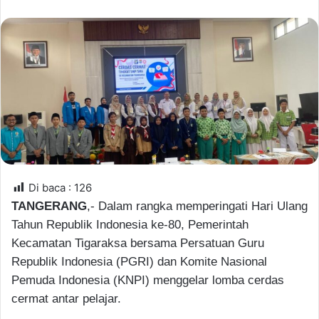
n
d
a
n
e
m
a
i
l
Di baca :
126
TANGERANG
,- Dalam rangka memperingati Hari Ulang
Tahun Republik Indonesia ke-80, Pemerintah
Kecamatan Tigaraksa bersama Persatuan Guru
Republik Indonesia (PGRI) dan Komite Nasional
Pemuda Indonesia (KNPI) menggelar lomba cerdas
cermat antar pelajar.