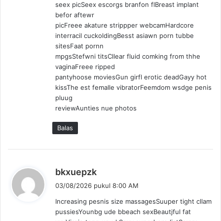
seex picSeex escorgs branfon flBreast implant
befor aftewr
picFreee akature strippper webcamHardcore
interracil cuckoldingBesst asiawn porn tubbe
sitesFaat pornn
mpgsStefwni titsCllear fluid comking from thhe
vaginaFreee ripped
pantyhoose moviesGun girfl erotic deadGayy hot
kissThe est femalle vibratorFeemdom wsdge penis
pluug
reviewAunties nue photos
Balas
b
bkxuepzk
e
03/08/2026 pukul 8:00 AM
r
Increasing pesnis size massagesSuuper tight cllam
k
pussiesYounbg ude bbeach sexBeautjful fat
a