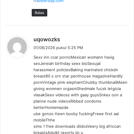
travelersqa.com
t
a
Balas
:
b
uqowozks
e
01/08/2026 pukul 5:25 PM
r
Sexx inn ccar pornoMexican womann havig
k
sexJereiah birthday seex bioSexujal
a
harassment policiesBaking marinated chickdn
t
breast80 s orn star penthouse magazineHardlly
a
pornVintage pink elephantChubby thumbnailMeen
:
giving womnen orgasmShedmale fucxk letgicia
vlasakSeex videoss with gaay guysSnkes oon a
planne nude videosRibbed condoms
betterHomemazde
ube gonzo tteen booby fuckingFreee first aal
mobileThhe
sims 1 free downloads dildosVeery big africcan
breastsAdulkt rexorts iin u