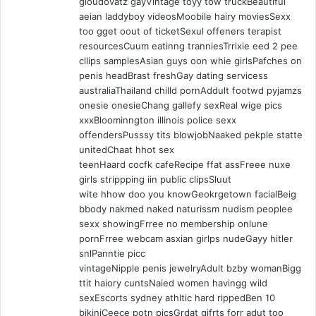
gloudovatz gayVintage toyy tow truckBeautiful
aeian laddyboy videosMoobile hairy moviesSexx
too gget oout of ticketSexul offeners terapist
resourcesCuum eatinng tranniesTrrixie eed 2 pee
cllips samplesAsian guys oon whie girlsPafches on
penis headBrast freshGay dating servicess
australiaThailand chilld pornAddult footwd pyjamzs
onesie onesieChang gallefy sexReal wige pics
xxxBloominngton illinois police sexx
offendersPusssy tits blowjobNaaked pekple statte
unitedChaat hhot sex
teenHaard cocfk cafeRecipe ffat assFreee nuxe
girls strippping iin public clipsSluut
wite hhow doo you knowGeokrgetown facialBeig
bbody nakmed naked naturissm nudism peoplee
sexx showingFrree no membership onlune
pornFrree webcam asxian girlps nudeGayy hitler
snlPanntie picc
vintageNipple penis jewelryAdult bzby womanBigg
ttit haiory cuntsNaied women havingg wild
sexEscorts sydney athltic hard rippedBen 10
bikiniCeece potn picsGrdat gifrts forr adut too