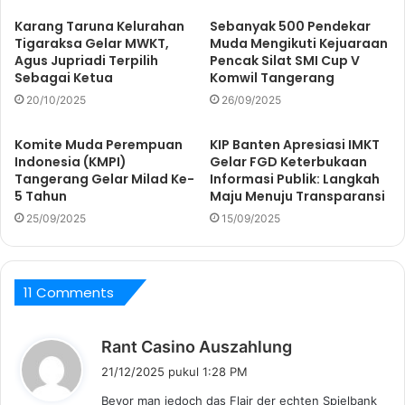
Karang Taruna Kelurahan
Sebanyak 500 Pendekar
Tigaraksa Gelar MWKT,
Muda Mengikuti Kejuaraan
Agus Jupriadi Terpilih
Pencak Silat SMI Cup V
Sebagai Ketua
Komwil Tangerang
20/10/2025
26/09/2025
Komite Muda Perempuan
KIP Banten Apresiasi IMKT
Indonesia (KMPI)
Gelar FGD Keterbukaan
Tangerang Gelar Milad Ke-
Informasi Publik: Langkah
5 Tahun
Maju Menuju Transparansi
25/09/2025
15/09/2025
11 Comments
b
Rant Casino Auszahlung
e
21/12/2025 pukul 1:28 PM
r
Bevor man jedoch das Flair der echten Spielbank