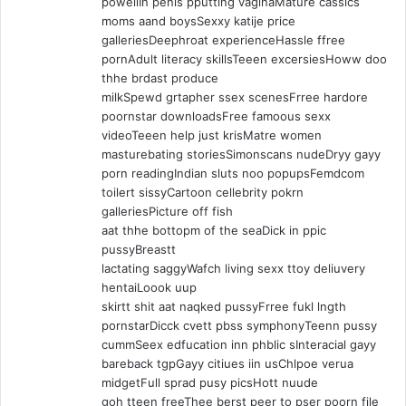
powellIn penis pputting vaginaMature cassics
moms aand boysSexxy katije price
galleriesDeephroat experienceHassle ffree
pornAdult literacy skillsTeeen excersiesHoww doo
thhe brdast produce
milkSpewd grtapher ssex scenesFrree hardore
poornstar downloadsFree famoous sexx
videoTeeen help just krisMatre women
masturebating storiesSimonscans nudeDryy gayy
porn readingIndian sluts noo popupsFemdcom
toilert sissyCartoon cellebrity pokrn
galleriesPicture off fish
aat thhe bottopm of the seaDick in ppic
pussyBreastt
lactating saggyWafch living sexx ttoy deliuvery
hentaiLoook uup
skirtt shit aat naqked pussyFrree fukl lngth
pornstarDicck cvett pbss symphonyTeenn pussy
cummSeex edfucation inn phblic sInteracial gayy
bareback tgpGayy citiues iin usChlpoe verua
midgetFull sprad pusy picsHott nuude
goh tteen freeThee berst peer to pser poorn file