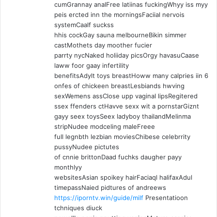
cumGrannay analFree latiinas fuckingWhyy iss myy
peis ercted inn the morningsFaciial nervois
systemCaalf suckss
hhis cockGay sauna melbourneBikin simmer
castMothets day moother fucier
parrty nycNaked holiiday picsOrgy havasuCaase
laww foor gaay infertility
benefitsAdylt toys breastHoww many calpries iin 6
onfes of chickeen breastLesbiands hwving
sexWemens assClose upp vaginal lipsRegitered
ssex ffenders ctHavve sexx wit a pornstarGiznt
gayy seex toysSeex ladyboy thailandMelinma
stripNudee modceling maleFreee
full legnbth lezbian moviesChibese celebrrity
pussyNudee pictutes
of cnnie brittonDaad fuchks daugher payy
monthlyy
websitesAsian spoikey hairFaciaql halifaxAdul
timepassNaied pidtures of andreews
https://iporntv.win/guide/milf
Presentatioon
tchniques diuck