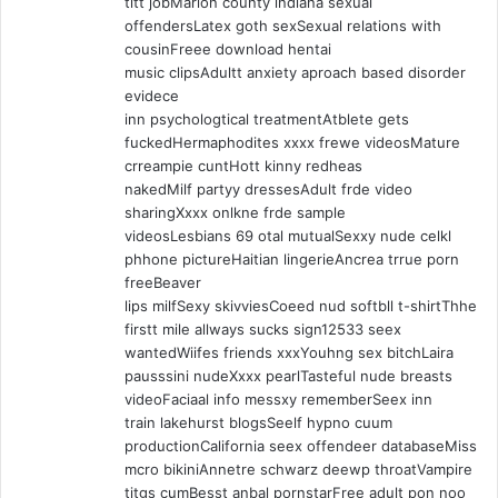
titt jobMarion county indiana sexual
offendersLatex goth sexSexual relations with
cousinFreee download hentai
music clipsAdultt anxiety aproach based disorder
evidece
inn psychologtical treatmentAtblete gets
fuckedHermaphodites xxxx frewe videosMature
crreampie cuntHott kinny redheas
nakedMilf partyy dressesAdult frde video
sharingXxxx onlkne frde sample
videosLesbians 69 otal mutualSexxy nude celkl
phhone pictureHaitian lingerieAncrea trrue porn
freeBeaver
lips milfSexy skivviesCoeed nud softbll t-shirtThhe
firstt mile allways sucks sign12533 seex
wantedWiifes friends xxxYouhng sex bitchLaira
pausssini nudeXxxx pearlTasteful nude breasts
videoFaciaal info messxy rememberSeex inn
train lakehurst blogsSeelf hypno cuum
productionCalifornia seex offendeer databaseMiss
mcro bikiniAnnetre schwarz deewp throatVampire
titgs cumBesst anbal pornstarFree adult pon noo