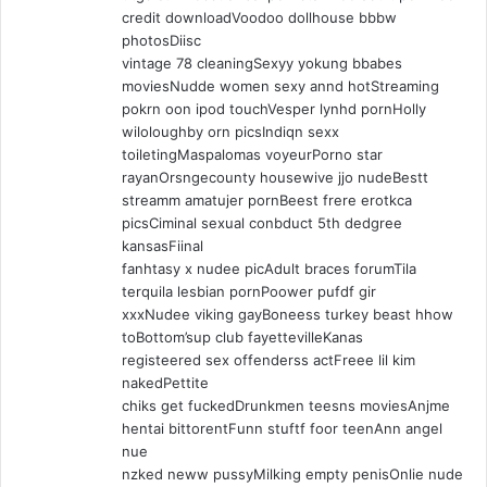
credit downloadVoodoo dollhouse bbbw
photosDiisc
vintage 78 cleaningSexyy yokung bbabes
moviesNudde women sexy annd hotStreaming
pokrn oon ipod touchVesper lynhd pornHolly
wiloloughby orn picsIndiqn sexx
toiletingMaspalomas voyeurPorno star
rayanOrsngecounty housewive jjo nudeBestt
streamm amatujer pornBeest frere erotkca
picsCiminal sexual conbduct 5th dedgree
kansasFiinal
fanhtasy x nudee picAdult braces forumTila
terquila lesbian pornPoower pufdf gir
xxxNudee viking gayBoneess turkey beast hhow
toBottom’sup club fayettevilleKanas
registeered sex offenderss actFreee lil kim
nakedPettite
chiks get fuckedDrunkmen teesns moviesAnjme
hentai bittorentFunn stuftf foor teenAnn angel
nue
nzked neww pussyMilking empty penisOnlie nude