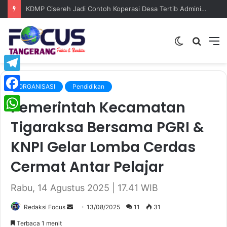
KDMP Cisereh Jadi Contoh Koperasi Desa Tertib Administrasi, Camat Tigaraksa Beri Apresiasi Tinggi
Switch
Searc
M
skin
for
Telegram
ORGANISASI
Pendidikan
Facebook
Pemerintah Kecamatan
WhatsApp
Tigaraksa Bersama PGRI &
KNPI Gelar Lomba Cerdas
Cermat Antar Pelajar
Rabu, 14 Agustus 2025 | 17.41 WIB
Redaksi Focus
S
13/08/2025
11
31
e
Terbaca 1 menit