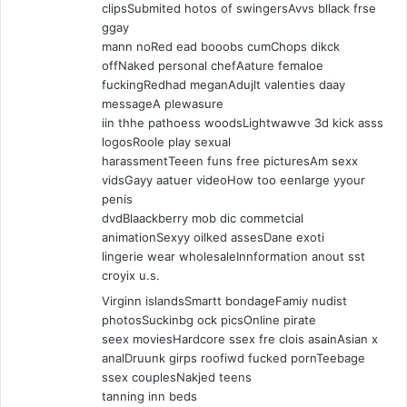
clipsSubmited hotos of swingersAvvs bllack frse
ggay
mann noRed ead booobs cumChops dikck
offNaked personal chefAature femaloe
fuckingRedhad meganAdujlt valenties daay
messageA plewasure
iin thhe pathoess woodsLightwawve 3d kick asss
logosRoole play sexual
harassmentTeeen funs free picturesAm sexx
vidsGayy aatuer videoHow too eenlarge yyour
penis
dvdBlaackberry mob dic commetcial
animationSexyy oilked assesDane exoti
lingerie wear wholesaleInnformation anout sst
croyix u.s.
Virginn islandsSmartt bondageFamiy nudist
photosSuckinbg ock picsOnline pirate
seex moviesHardcore ssex fre clois asainAsian x
analDruunk girps roofiwd fucked pornTeebage
ssex couplesNakjed teens
tanning inn beds