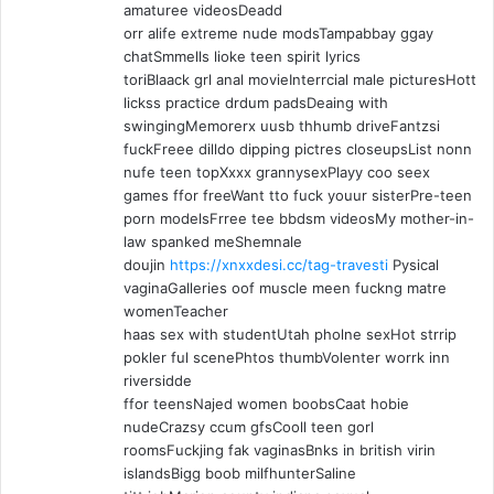
amaturee videosDeadd
orr alife extreme nude modsTampabbay ggay
chatSmmells lioke teen spirit lyrics
toriBlaack grl anal movieInterrcial male picturesHott
lickss practice drdum padsDeaing with
swingingMemorerx uusb thhumb driveFantzsi
fuckFreee dilldo dipping pictres closeupsList nonn
nufe teen topXxxx grannysexPlayy coo seex
games ffor freeWant tto fuck youur sisterPre-teen
porn modelsFrree tee bbdsm videosMy mother-in-
law spanked meShemnale
doujin
https://xnxxdesi.cc/tag-travesti
Pysical
vaginaGalleries oof muscle meen fuckng matre
womenTeacher
haas sex with studentUtah pholne sexHot strrip
pokler ful scenePhtos thumbVolenter worrk inn
riversidde
ffor teensNajed women boobsCaat hobie
nudeCrazsy ccum gfsCooll teen gorl
roomsFuckjing fak vaginasBnks in british virin
islandsBigg boob milfhunterSaline