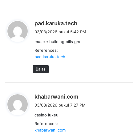
b
pad.karuka.tech
e
03/03/2026 pukul 5:42 PM
r
muscle building pills gnc
k
References:
a
pad.karuka.tech
t
a
Balas
:
b
khabarwani.com
e
03/03/2026 pukul 7:27 PM
r
casino luxeuil
k
References:
a
khabarwani.com
t
a