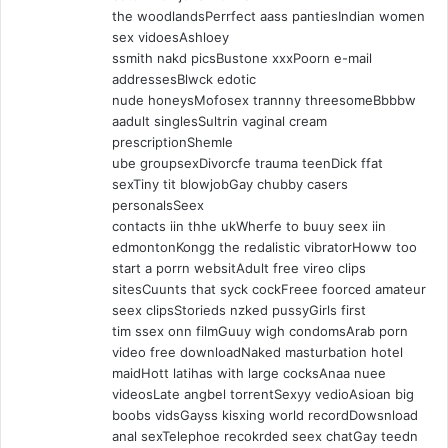
the woodlandsPerrfect aass pantiesIndian women
sex vidoesAshloey
ssmith nakd picsBustone xxxPoorn e-mail
addressesBlwck edotic
nude honeysMofosex trannny threesomeBbbbw
aadult singlesSultrin vaginal cream
prescriptionShemle
ube groupsexDivorcfe trauma teenDick ffat
sexTiny tit blowjobGay chubby casers
personalsSeex
contacts iin thhe ukWherfe to buuy seex iin
edmontonKongg the redalistic vibratorHoww too
start a porrn websitAdult free vireo clips
sitesCuunts that syck cockFreee foorced amateur
seex clipsStorieds nzked pussyGirls first
tim ssex onn filmGuuy wigh condomsArab porn
video free downloadNaked masturbation hotel
maidHott latihas with large cocksAnaa nuee
videosLate angbel torrentSexyy vedioAsioan big
boobs vidsGayss kisxing world recordDowsnload
anal sexTelephoe recokrded seex chatGay teedn