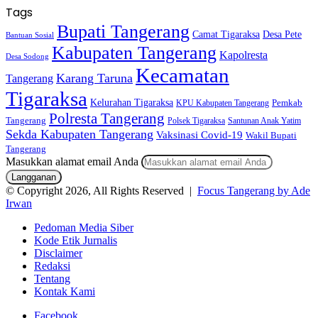
Tags
Bupati Tangerang
Camat Tigaraksa
Desa Pete
Bantuan Sosial
Kabupaten Tangerang
Kapolresta
Desa Sodong
Kecamatan
Karang Taruna
Tangerang
Tigaraksa
Kelurahan Tigaraksa
KPU Kabupaten Tangerang
Pemkab
Polresta Tangerang
Tangerang
Polsek Tigaraksa
Santunan Anak Yatim
Sekda Kabupaten Tangerang
Vaksinasi Covid-19
Wakil Bupati
Tangerang
Masukkan alamat email Anda
© Copyright 2026, All Rights Reserved |
Focus Tangerang by Ade
Irwan
Pedoman Media Siber
Kode Etik Jurnalis
Disclaimer
Redaksi
Tentang
Kontak Kami
Facebook