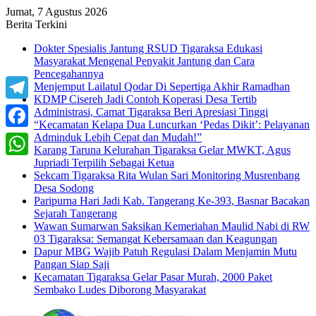
Jumat, 7 Agustus 2026
Berita Terkini
Dokter Spesialis Jantung RSUD Tigaraksa Edukasi
Masyarakat Mengenal Penyakit Jantung dan Cara
Pencegahannya
Menjemput Lailatul Qodar Di Sepertiga Akhir Ramadhan
KDMP Cisereh Jadi Contoh Koperasi Desa Tertib
Telegram
Administrasi, Camat Tigaraksa Beri Apresiasi Tinggi
“Kecamatan Kelapa Dua Luncurkan ‘Pedas Dikit’: Pelayanan
Adminduk Lebih Cepat dan Mudah!”
Facebook
Karang Taruna Kelurahan Tigaraksa Gelar MWKT, Agus
Jupriadi Terpilih Sebagai Ketua
WhatsApp
Sekcam Tigaraksa Rita Wulan Sari Monitoring Musrenbang
Desa Sodong
Paripurna Hari Jadi Kab. Tangerang Ke-393, Basnar Bacakan
Sejarah Tangerang
Wawan Sumarwan Saksikan Kemeriahan Maulid Nabi di RW
03 Tigaraksa: Semangat Kebersamaan dan Keagungan
Dapur MBG Wajib Patuh Regulasi Dalam Menjamin Mutu
Pangan Siap Saji
Kecamatan Tigaraksa Gelar Pasar Murah, 2000 Paket
Sembako Ludes Diborong Masyarakat