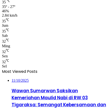
℃
35
35º - 27º
46%
2.84 km/h
℃
35
Jum
℃
35
Sab
℃
32
Ming
℃
32
Sen
℃
32
Sel
Most Viewed Posts
11/10/2025
Wawan Sumarwan Saksikan
Kemeriahan Maulid Nabi di RW 03
Tigaraksa: Semangat Kebersamaan dan