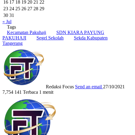
16
17
18
19
20
21
22
23
24
25
26
27
28
29
30
31
« Jul
Tags
Kecamatan Pakuhaji
SDN KIARA PAYUNG
PAKUHAJI
Segel Sekolah
Sekda Kabupaten
Tangerang
Redaksi Focus
Send an email
27/10/2021
7,754
141
Terbaca 1 menit