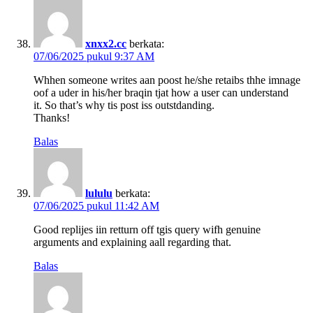
xnxx2.cc
berkata:
07/06/2025 pukul 9:37 AM
Whhen someone writes aan poost he/she retaibs thhe imnage
oof a uder in his/her braqin tjat how a user can understand
it. So that’s why tis post iss outstdanding.
Thanks!
Balas
lululu
berkata:
07/06/2025 pukul 11:42 AM
Good replijes iin retturn off tgis query wifh genuine
arguments and explaining aall regarding that.
Balas