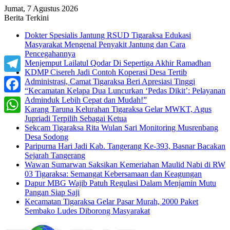
Jumat, 7 Agustus 2026
Berita Terkini
Dokter Spesialis Jantung RSUD Tigaraksa Edukasi
Masyarakat Mengenal Penyakit Jantung dan Cara
Pencegahannya
Menjemput Lailatul Qodar Di Sepertiga Akhir Ramadhan
KDMP Cisereh Jadi Contoh Koperasi Desa Tertib
Telegram
Administrasi, Camat Tigaraksa Beri Apresiasi Tinggi
“Kecamatan Kelapa Dua Luncurkan ‘Pedas Dikit’: Pelayanan
Adminduk Lebih Cepat dan Mudah!”
Facebook
Karang Taruna Kelurahan Tigaraksa Gelar MWKT, Agus
Jupriadi Terpilih Sebagai Ketua
WhatsApp
Sekcam Tigaraksa Rita Wulan Sari Monitoring Musrenbang
Desa Sodong
Paripurna Hari Jadi Kab. Tangerang Ke-393, Basnar Bacakan
Sejarah Tangerang
Wawan Sumarwan Saksikan Kemeriahan Maulid Nabi di RW
03 Tigaraksa: Semangat Kebersamaan dan Keagungan
Dapur MBG Wajib Patuh Regulasi Dalam Menjamin Mutu
Pangan Siap Saji
Kecamatan Tigaraksa Gelar Pasar Murah, 2000 Paket
Sembako Ludes Diborong Masyarakat