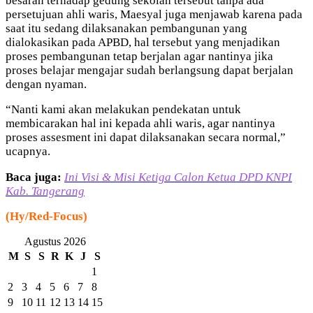
besaran terhadap gedung sekolah tersebut tanpa ada
persetujuan ahli waris, Maesyal juga menjawab karena pada
saat itu sedang dilaksanakan pembangunan yang
dialokasikan pada APBD, hal tersebut yang menjadikan
proses pembangunan tetap berjalan agar nantinya jika
proses belajar mengajar sudah berlangsung dapat berjalan
dengan nyaman.
“Nanti kami akan melakukan pendekatan untuk
membicarakan hal ini kepada ahli waris, agar nantinya
proses assesment ini dapat dilaksanakan secara normal,”
ucapnya.
Baca juga:
Ini
Visi & Misi Ketiga Calon Ketua DPD KNPI
Kab. Tangerang
(Hy/Red-Focus)
Agustus 2026
M
S
S
R
K
J
S
1
2
3
4
5
6
7
8
9
10
11
12
13
14
15