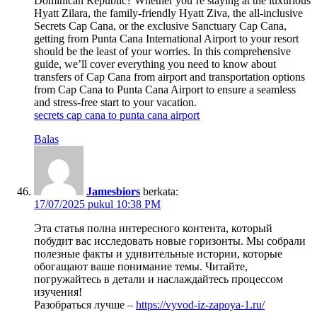
Dominican Republic? Whether you’re staying at the luxurious
Hyatt Zilara, the family-friendly Hyatt Ziva, the all-inclusive
Secrets Cap Cana, or the exclusive Sanctuary Cap Cana,
getting from Punta Cana International Airport to your resort
should be the least of your worries. In this comprehensive
guide, we’ll cover everything you need to know about
transfers of Cap Cana from airport and transportation options
from Cap Cana to Punta Cana Airport to ensure a seamless
and stress-free start to your vacation.
secrets cap cana to punta cana airport
Balas
Jamesbiors
berkata:
17/07/2025 pukul 10:38 PM
Эта статья полна интересного контента, который
побудит вас исследовать новые горизонты. Мы собрали
полезные факты и удивительные истории, которые
обогащают ваше понимание темы. Читайте,
погружайтесь в детали и наслаждайтесь процессом
изучения!
Разобраться лучше –
https://vyvod-iz-zapoya-1.ru/