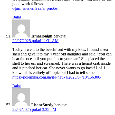
good work fellows.
официальный сайт риобет
Balas
Ismaelbaign
berkata:
22/07/2025 pukul 11:31 AM
Today, I went to the beachfront with my kids. I found a sea
shell and gave it to my 4 year old daughter and said “You can
hear the ocean if you put this to your ear.” She placed the
shell to her ear and screamed. There was a hermit crab inside
and it pinched her ear. She never wants to go back! LoL I
know this is entirely off topic but I had to tell someone!
https://polemika.com.ua/it-i-nauka/2025/07/10/156306/
Balas
LhaneSurdy
berkata:
22/07/2025 pukul 3:35 PM