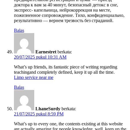
доктора к вам за 40 минут, безопасный детокс в сне,
экспресс- капельница, нейрокоррекция на месте,
пожизненное сопровождение. Тихо, конфиденциально,
результативно — вернем трезвость без страданий.
Balas
Earnestret
berkata:
20/07/2025 pukul 10:31 AM
What’s up friends, its fantastic piece of writing regarding
teachingand completely defined, keep it up all the time.
Limo service near me
Balas
LhaneSurdy
berkata:
21/07/2025 pukul 8:59 PM
What’s up to every one, the contents existing at this website
are actually amazing for people knowledge, well, keep up the