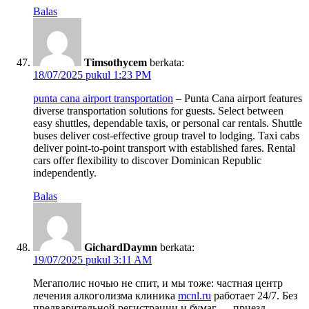
Balas
Timsothycem
berkata:
18/07/2025 pukul 1:23 PM
punta cana airport transportation
– Punta Cana airport features
diverse transportation solutions for guests. Select between
easy shuttles, dependable taxis, or personal car rentals. Shuttle
buses deliver cost-effective group travel to lodging. Taxi cabs
deliver point-to-point transport with established fares. Rental
cars offer flexibility to discover Dominican Republic
independently.
Balas
GichardDaymn
berkata:
19/07/2025 pukul 3:11 AM
Мегаполис ночью не спит, и мы тоже: частная центр
лечения алкоголизма клиника
mcnl.ru
работает 24/7. Без
предварительной регистрации и бумаг — приезд