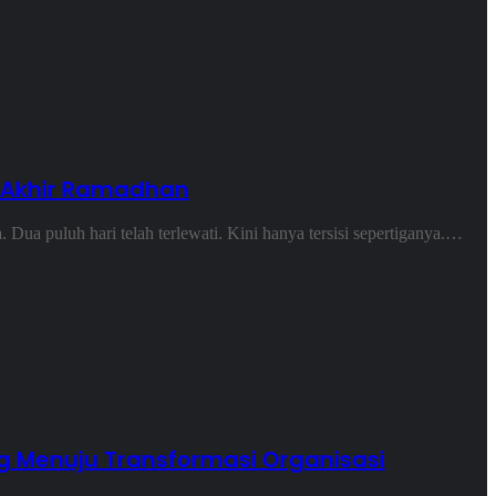
a Akhir Ramadhan
Dua puluh hari telah terlewati. Kini hanya tersisi sepertiganya.…
 Menuju Transformasi Organisasi