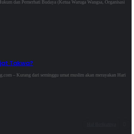
i Hukum dan Pemerhati Budaya (Ketua Waruga Wangsa, Organisasi
jat Takwa?
ang.com – Kurang dari seminggu umat muslim akan merayakan Hari
Hal Berikutnya