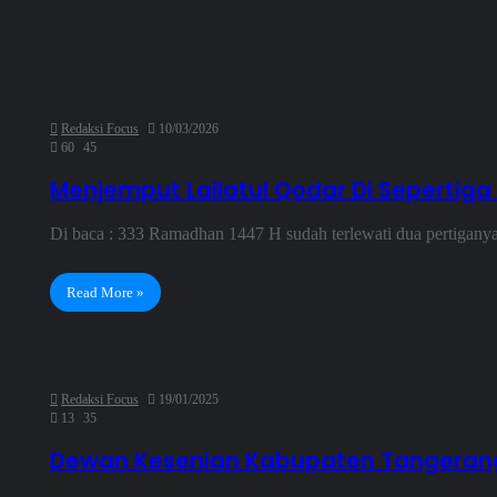
Redaksi Focus
10/03/2026
60
45
Menjemput Lailatul Qodar Di Sepertig
Di baca : 333 Ramadhan 1447 H sudah terlewati dua pertiganya. 
Read More »
Redaksi Focus
19/01/2025
13
35
Dewan Kesenian Kabupaten Tangerang