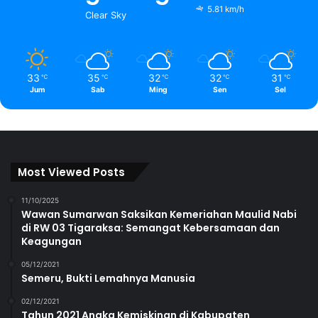
5.81 km/h
Clear Sky
33
35
32
32
31
℃
℃
℃
℃
℃
Jum
Sab
Ming
Sen
Sel
Most Viewed Posts
11/10/2025
Wawan Sumarwan Saksikan Kemeriahan Maulid Nabi
di RW 03 Tigaraksa: Semangat Kebersamaan dan
Keagungan
05/12/2021
Semeru, Bukti Lemahnya Manusia
02/12/2021
Tahun 2021 Angka Kemiskinan di Kabupaten