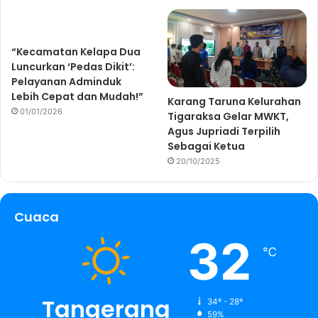
“Kecamatan Kelapa Dua
Luncurkan ‘Pedas Dikit’:
Pelayanan Adminduk
Lebih Cepat dan Mudah!”
Karang Taruna Kelurahan
01/01/2026
Tigaraksa Gelar MWKT,
Agus Jupriadi Terpilih
Sebagai Ketua
20/10/2025
Cuaca
32
℃
Tangerang
34º - 28º
59%