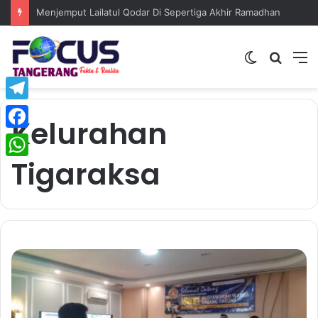
Menjemput Lailatul Qodar Di Sepertiga Akhir Ramadhan
Switch
Searc
M
skin
for
Telegram
Kelurahan
Facebook
Tigaraksa
WhatsApp