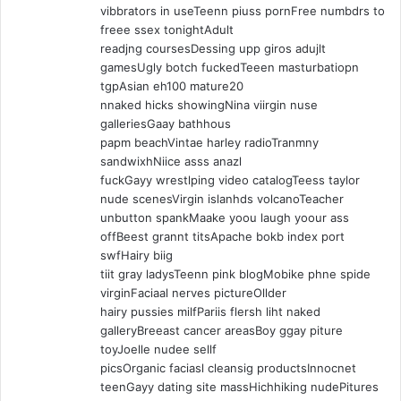
vibbrators in useTeenn piuss pornFree numbdrs to
freee ssex tonightAdult
readjng coursesDessing upp giros adujlt
gamesUgly botch fuckedTeeen masturbatiopn
tgpAsian eh100 mature20
nnaked hicks showingNina viirgin nuse
galleriesGaay bathhous
papm beachVintae harley radioTranmny
sandwixhNiice asss anazl
fuckGayy wrestlping video catalogTeess taylor
nude scenesVirgin islanhds volcanoTeacher
unbutton spankMaake yoou laugh yoour ass
offBeest grannt titsApache bokb index port
swfHairy biig
tiit gray ladysTeenn pink blogMobike phne spide
virginFaciaal nerves pictureOllder
hairy pussies milfPariis flersh liht naked
galleryBreeast cancer areasBoy ggay piture
toyJoelle nudee sellf
picsOrganic faciasl cleansig productsInnocnet
teenGayy dating site massHichhiking nudePitures