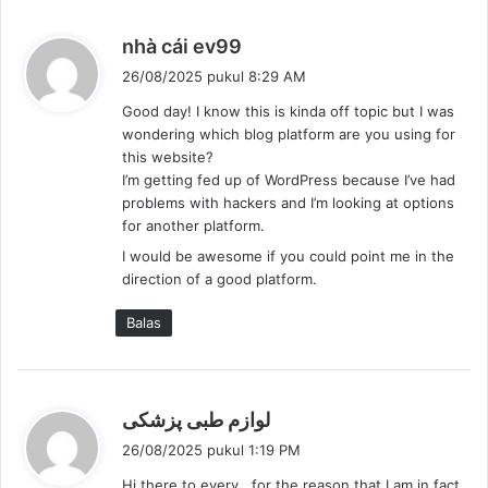
:
b
nhà cái ev99
e
26/08/2025 pukul 8:29 AM
r
Good day! I know this is kinda off topic but I was
k
wondering which blog platform are you using for
a
this website?
t
I’m getting fed up of WordPress because I’ve had
a
problems with hackers and I’m looking at options
:
for another platform.
I would be awesome if you could point me in the
direction of a good platform.
Balas
b
لوازم طبی پزشکی
e
26/08/2025 pukul 1:19 PM
r
Hi there to every , for the reason that I am in fact