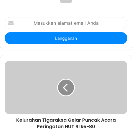
i
t
e
M
a
s
u
k
k
a
n
a
l
a
m
a
t
e
m
a
Kelurahan Tigaraksa Gelar Puncak Acara
i
Peringatan HUT RI ke-80
l