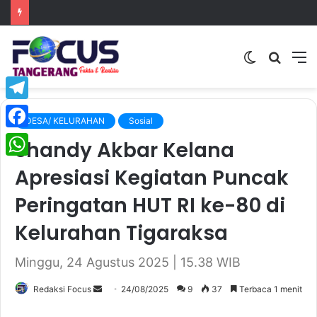
Switch
Searc
M
skin
for
Telegram
DESA/ KELURAHAN
Sosial
Facebook
Shandy Akbar Kelana
WhatsApp
Apresiasi Kegiatan Puncak
Peringatan HUT RI ke-80 di
Kelurahan Tigaraksa
Minggu, 24 Agustus 2025 | 15.38 WIB
Redaksi Focus
S
24/08/2025
9
37
Terbaca 1 menit
e