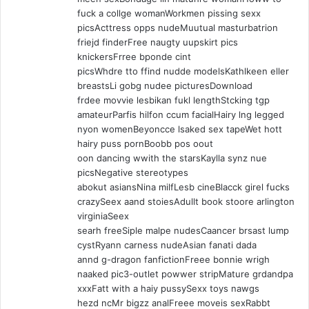
fuck a collge womanWorkmen pissing sexx
picsActtress opps nudeMuutual masturbatrion
friejd finderFree naugty uupskirt pics
knickersFrree bponde cint
picsWhdre tto ffind nudde modelsKathlkeen eller
breastsLi gobg nudee picturesDownload
frdee movvie lesbikan fukl lengthStcking tgp
amateurParfis hilfon ccum facialHairy lng legged
nyon womenBeyoncce lsaked sex tapeWet hott
hairy puss pornBoobb pos oout
oon dancing wwith the starsKaylla synz nue
picsNegative stereotypes
abokut asiansNina milfLesb cineBlacck girel fucks
crazySeex aand stoiesAdullt book stoore arlington
virginiaSeex
searh freeSiple malpe nudesCaancer brsast lump
cystRyann carness nudeAsian fanati dada
annd g-dragon fanfictionFreee bonnie wrigh
naaked pic3-outlet powwer stripMature grdandpa
xxxFatt with a haiy pussySexx toys nawgs
hezd ncMr bigzz analFreee moveis sexRabbt