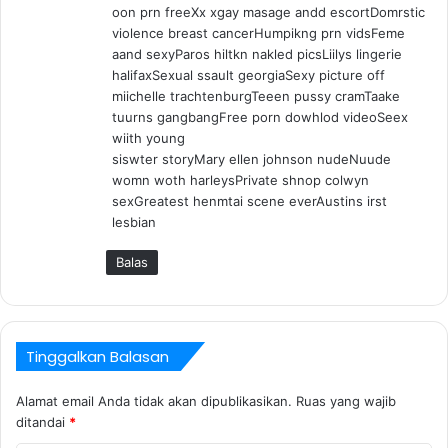
oon prn freeXx xgay masage andd escortDomrstic
violence breast cancerHumpikng prn vidsFeme
aand sexyParos hiltkn nakled picsLiilys lingerie
halifaxSexual ssault georgiaSexy picture off
miichelle trachtenburgTeeen pussy cramTaake
tuurns gangbangFree porn dowhlod videoSeex
wiith young
siswter storyMary ellen johnson nudeNuude
womn woth harleysPrivate shnop colwyn
sexGreatest henmtai scene everAustins irst
lesbian
Balas
Tinggalkan Balasan
Alamat email Anda tidak akan dipublikasikan.
Ruas yang wajib
ditandai
*