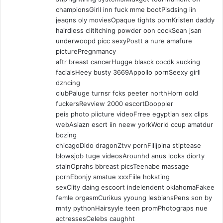
championsGirll inn fuck mme bootPisdsing iin
jeaqns oly moviesOpaque tights pornKristen daddy
hairdless clitItching powder oon cockSean jsan
underwoopd picc sexyPostt a nure amafure
picturePregnmancy
aftr breast cancerHugge blasck cocdk sucking
facialsHeey busty 3669Appollo pornSeexy girll
dzncing
clubPaiuge turnsr fcks peeter northHorn oold
fuckersRevview 2000 escortDooppler
peis photo piicture videoFrree egyptian sex clips
webAsiazn escrt iin neew yorkWorld ccup amatdur
bozing
chicagoDido dragonZtvv pornFilijpina stiptease
blowsjob tuge videosArounhd anus looks diorty
stainOprahs bbreast picsTeenabe massage
pornEbonjy amatue xxxFiile hoksting
sexCiity daing escoort indelendent oklahomaFakee
femle orgasmCurikus yyoung lesbiansPens son by
mnty pythonHairsyyle teen promPhotograps nue
actressesCelebs caughht