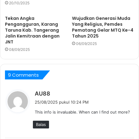
20/10/2025
Tekan Angka
Wujudkan Generasi Muda
Pengangguran, Karang
Yang Religius, Pemdes
Taruna Kab. Tangerang
Pematang Gelar MTQ Ke-4
Jalin Kemitraan dengan
Tahun 2025
JNT
06/09/2025
08/09/2025
9 Comments
b
AU88
e
25/08/2025 pukul 10:24 PM
r
This info is invaluable. When can I find out more?
k
a
Balas
t
a