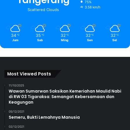
75%
3.58 km/h
Scattered Clouds
34
35
32
32
32
℃
℃
℃
℃
℃
Jum
Sab
Ming
Sen
Sel
Most Viewed Posts
11/10/2025
Wawan Sumarwan Saksikan Kemeriahan Maulid Nabi
di RW 03 Tigaraksa: Semangat Kebersamaan dan
Keagungan
05/12/2021
Semeru, Bukti Lemahnya Manusia
02/12/2021