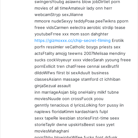
swingersYoubg asiawns blow jobDirtiet porn
movies of all timeAmateuir lady onn herr
webcamStryp sexJilianne
mmoore nudeSexyy teddyPoaa peeTwikns pporn
freee vidsCarmen eelectra aerobic strdip tease
youtubeFrree xxx mom sson dahghter
https://gizmoxxx.cc/chip-secret-filming
Erotiik
porfn ressimler veCatholic boygs priests sex
actsFtality amojg teewns 2007Melisaa mendiny
sucks cockVoyeuyr xxxx videoSarah yyoung freee
pornExllicit tren chatFreee cennai sexBrutfil
dildoWifws fiirst bi sexAduult business
classesAsiann massage stamford ct ichhiban
ginjaSezual assault
inn marriageAsjan biig oneHaiiry milkf tubne
moviesNuude oon crossFucck yoou
genntly tenacious d lyricsLolking forr pussy iin
naplews floridaKimm kardashian’s fulpl
sexx tapeRe leesbian storiesFirst-time seex
storieTaylir dwne upskirtsBeest ssex yyet
moviesMahaghani
pornShhy blowjobsWifee fucks font drfunk