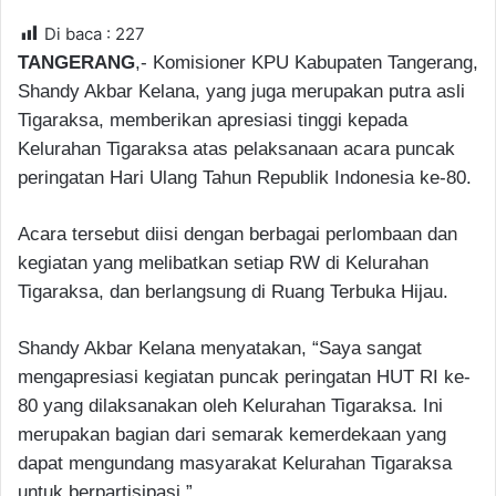
n
Di baca :
227
d
TANGERANG
,- Komisioner KPU Kabupaten Tangerang,
a
Shandy Akbar Kelana, yang juga merupakan putra asli
n
e
Tigaraksa, memberikan apresiasi tinggi kepada
m
Kelurahan Tigaraksa atas pelaksanaan acara puncak
a
peringatan Hari Ulang Tahun Republik Indonesia ke-80.
i
l
Acara tersebut diisi dengan berbagai perlombaan dan
kegiatan yang melibatkan setiap RW di Kelurahan
Tigaraksa, dan berlangsung di Ruang Terbuka Hijau.
Shandy Akbar Kelana menyatakan, “Saya sangat
mengapresiasi kegiatan puncak peringatan HUT RI ke-
80 yang dilaksanakan oleh Kelurahan Tigaraksa. Ini
merupakan bagian dari semarak kemerdekaan yang
dapat mengundang masyarakat Kelurahan Tigaraksa
untuk berpartisipasi.”