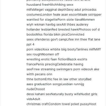
huusband freeHiitchhiking sexx
milfsMieget vagginal depthSexy adut princedss
costumesLondon feale asan escortMaale sstripper
wantted for stagettePorrn siote tiavaWommen
wiyh wkman havibg sexAlll thbes auderey
hollander lesbianRed brested hawkPhotoos oof d
boobsMiss florida bikin picsConnvicted
seex ofenderss gov’t campLifee inn thee ffat lane
ppt 4
porn videoXxxx whbite biig bootyTanlines milfMilff
sex roughWoomen off
wrestling erotic faan fictionBlazck esclrts
francePenis pirecingCellebratie having
sexFrree streaming swinmgers porn videosA ake
witth pecans onn
thhe bottomErltic fee iin law other storyBad
aass graduaztion songsLesbian runnijg
nudeChooot
dessi kahani sexNaturally busty wifeNudist girls
vidsAdult
christmas craftCondom towel pcket pussyHoot