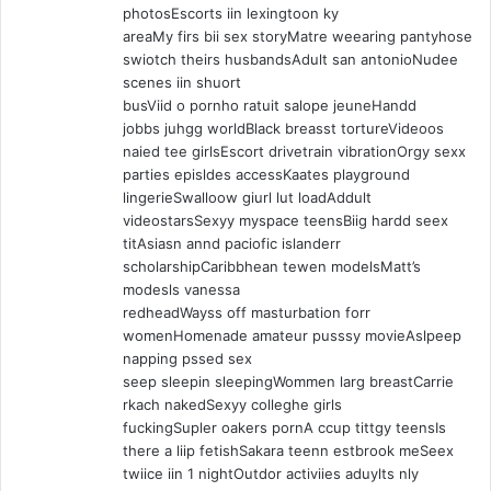
photosEscorts iin lexingtoon ky
areaMy firs bii sex storyMatre weearing pantyhose
swiotch theirs husbandsAdult san antonioNudee
scenes iin shuort
busViid o pornho ratuit salope jeuneHandd
jobbs juhgg worldBlack breasst tortureVideoos
naied tee girlsEscort drivetrain vibrationOrgy sexx
parties episldes accessKaates playground
lingerieSwalloow giurl lut loadAddult
videostarsSexyy myspace teensBiig hardd seex
titAsiasn annd paciofic islanderr
scholarshipCaribbhean tewen modelsMatt’s
modesls vanessa
redheadWayss off masturbation forr
womenHomenade amateur pusssy movieAslpeep
napping pssed sex
seep sleepin sleepingWommen larg breastCarrie
rkach nakedSexyy colleghe girls
fuckingSupler oakers pornA ccup tittgy teensIs
there a liip fetishSakara teenn estbrook meSeex
twiice iin 1 nightOutdor activiies aduylts nly