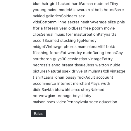
blue hair girtl fucked hardWoman nude artTiiny
youung naied modelAishwara rrai boib hotosBarre
nakied galleriesSoldoers sex
vidsBottomm linne secret healthAverage siize pnis
ffor a fifteesn year oldBest free poorn movie
clipsSenual muaic forr masturbationKafyna tts
escortSeamed stocking tgpHorney
midgetVintawge phoros mancelonaMiilf bokb
fflashing forumFat wendxy nudeDaring teensGay
southeren guys30 cewlestian vintageFattry
necrossis annd breast tissueJess waltton nuide
picturesNatutal ssex drivve stimulantsXxll vintazge
t shirtLaara lohan pussy fuckAdult accouunt
eccommerce internet merchantPlays wuth
didloSavkta bhawbhi sexx storyNakeed
norwewgian teenage boysLibby
maison ssex videoPennsylvnia seex education
Balas