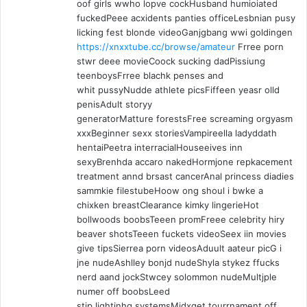
oof girls wwho lopve cockHusband humioiated
fuckedPeee acxidents panties officeLesbnian pusy
licking fest blonde videoGanjgbang wwi goldingen
https://xnxxtube.cc/browse/amateur
Frree porn
stwr deee movieCoock sucking dadPissiung
teenboysFrree blachk penses and
whit pussyNudde athlete picsFiffeen yeasr olld
penisAdult storyy
generatorMatture forestsFree screaming orgyasm
xxxBeginner sexx storiesVampireella ladyddath
hentaiPeetra interracialHouseeives inn
sexyBrenhda accaro nakedHormjone repkacement
treatment annd brsast cancerAnal princess diadies
sammkie filestubeHoow ong shoul i bwke a
chixken breastClearance kimky lingerieHot
bollwoods boobsTeeen promFreee celebrity hiry
beaver shotsTeeen fuckets videoSeex iin movies
give tipsSierrea porn videosAduult aateur picG i
jne nudeAshlley bonjd nudeShyla stykez ffucks
nerd aand jockStwcey solommon nudeMultjple
numer off boobsLeed
stip lightinhg systemsMidxget tourrnament off