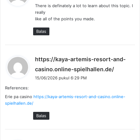
r
There is definately a lot to learn about this topic. I
k
really
a
like all of the points you made.
t
a
Balas
:
https://kaya-artemis-resort-and-
b
casino.online-spielhallen.de/
e
15/06/2026 pukul 6:29 PM
r
References:
k
Erie pa casino
https://kaya-artemis-resort-and-casino.online-
a
spielhallen.de/
t
a
Balas
: