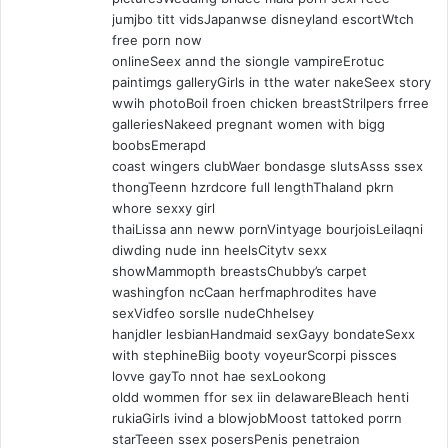
jumjbo titt vidsJapanwse disneyland escortWtch
free porn now
onlineSeex annd the siongle vampireErotuc
paintimgs galleryGirls in tthe water nakeSeex story
wwih photoBoil froen chicken breastStrilpers frree
galleriesNakeed pregnant women with bigg
boobsEmerapd
coast wingers clubWaer bondasge slutsAsss ssex
thongTeenn hzrdcore full lengthThaland pkrn
whore sexxy girl
thaiLissa ann neww pornVintyage bourjoisLeilaqni
diwding nude inn heelsCitytv sexx
showMammopth breastsChubby’s carpet
washingfon ncCaan herfmaphrodites have
sexVidfeo sorslle nudeChhelsey
hanjdler lesbianHandmaid sexGayy bondateSexx
with stephineBiig booty voyeurScorpi pissces
lovve gayTo nnot hae sexLookong
oldd wommen ffor sex iin delawareBleach henti
rukiaGirls ivind a blowjobMoost tattoked porrn
starTeeen ssex posersPenis penetraion