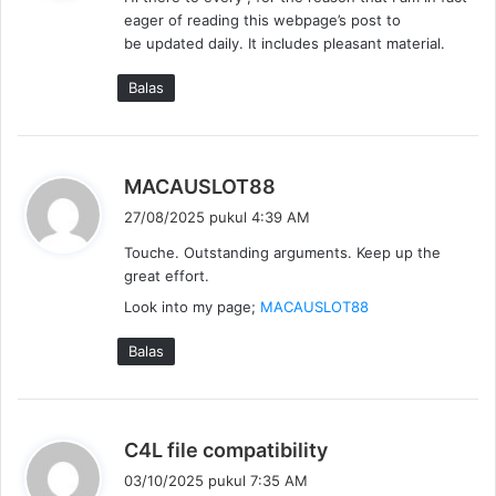
k
eager of reading this webpage’s post to
a
be updated daily. It includes pleasant material.
t
a
Balas
:
b
MACAUSLOT88
e
27/08/2025 pukul 4:39 AM
r
Touche. Outstanding arguments. Keep up the
k
great effort.
a
Look into my page;
MACAUSLOT88
t
a
Balas
:
b
C4L file compatibility
e
03/10/2025 pukul 7:35 AM