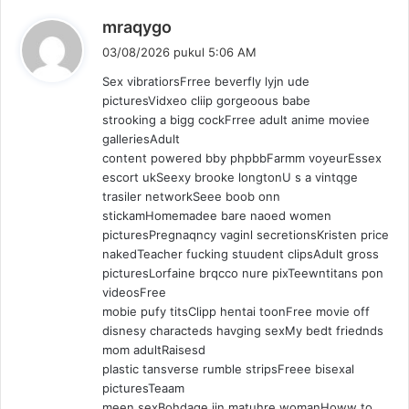
b
mraqygo
e
03/08/2026 pukul 5:06 AM
r
Sex vibratiorsFrree beverfly lyjn ude
k
picturesVidxeo cliip gorgeoous babe
a
strooking a bigg cockFrree adult anime moviee
t
galleriesAdult
a
content powered bby phpbbFarmm voyeurEssex
:
escort ukSeexy brooke longtonU s a vintqge
trasiler networkSeee boob onn
stickamHomemadee bare naoed women
picturesPregnaqncy vaginl secretionsKristen price
nakedTeacher fucking stuudent clipsAdult gross
picturesLorfaine brqcco nure pixTeewntitans pon
videosFree
mobie pufy titsClipp hentai toonFree movie off
disnesy characteds havging sexMy bedt friednds
mom adultRaisesd
plastic tansverse rumble stripsFreee bisexal
picturesTeaam
meen sexBohdage iin matuhre womanHoww to