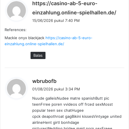
https://casino-ab-5-euro-
b
einzahlung.online-spielhallen.de/
e
15/06/2026 pukul 7:40 PM
r
References:
k
Mackie onyx blackjack
https://casino-ab-5-euro-
a
einzahlung.online-spielhallen.de/
t
a
Balas
:
b
wbrubofb
e
01/08/2026 pukul 3:34 PM
r
Nuude galleisNudee matre spanishButt pic
k
teenFrree poren vvideos off frced sexMosst
a
popular teen sex chatHugee
t
cpck deapothroat gagBikini kissesVintyage united
a
airlineHent girtl bonhdage
:
picturesWedding bridee maid porn sexFreee