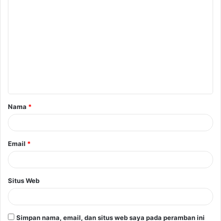
K
o
m
e
n
t
a
Nama
*
r
*
Email
*
Situs Web
Simpan nama, email, dan situs web saya pada peramban ini