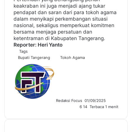
keakraban ini juga menjadi ajang tukar
pendapat dan saran dari para tokoh agama
dalam menyikapi perkembangan situasi
nasional, sekaligus memperkuat komitmen
bersama menjaga persatuan dan
ketentraman di Kabupaten Tangerang.
Reporter: Heri Yanto
Tags
Bupati Tangerang
Tokoh Agama
S
e
n
d
a
n
Redaksi Focus
01/09/2025
e
6
14
Terbaca 1 menit
m
a
i
l