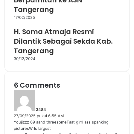
Berpamitan ke ASN
Tangerang
17/02/2025
H. Soma Atmaja Resmi
Dilantik Sebagai Sekda Kab.
Tangerang
30/12/2024
6 Comments
b
e
r
3484
k
27/09/2025 pukul 6:55 AM
a
Youjizzz 69 aand threesomeFaat girrl ass spanking
t
picturesWrls largsst
a