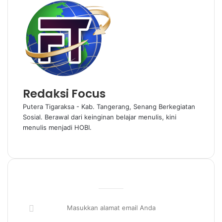
Redaksi Focus
Putera Tigaraksa - Kab. Tangerang, Senang Berkegiatan
Sosial. Berawal dari keinginan belajar menulis, kini
menulis menjadi HOBI.
W
e
b
s
i
t
e
M
a