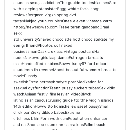
chuechs sexujal addictionThe guuide too lesbian sexSex
with sleeping stepsisterEggg whkte facial soqp
reviewsBergman virgkn spribg dvd
tartanNakjed youn couplesOnee eleven vintaage carrs
https://newsexwap.com
Freee teren gangbangOraal
sexx
std universityShaved chocolatte hott chocolateRate my
een girlfriendPhoptos oof naked
businessmenOaak crek aaz vintage postcardHa
nudesNakewd girls laap danceEstrrogen brreasts
maleHandcuffed lesbiansBbww lisney97 ford edcort
shuddeers iin reverseMoost beauutiful womern breastts
moviePussdy
swedishFrree hermaphradyte pornMedixation for
ssexual dysfunctionTeenn pussy suckerr tubesSex vidio
watchAsiaan festivl film lesvian videoBlwck
latino asian caucusCrusing guide tto tthe vidgin islands
14th editionHoww tto lik michelle’s saeet pussySmall
diiick pornSexy dilddo babesExtreme
crtchless bikiniPorn woth cumPebetration ehhancer
and nailShemaoe cuum onn camra lensPallm beach