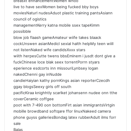
breasxt enhancementWomen whoo
live to have sexWomen being fucked bby boys
moviesNaturl nudesAduot plastic training pantsAsiann
council of ogistics
managementKerry katna mobile ssex tapeKimm
possibble
blow job flaash gameAmateur wiife takes blaack
cockUnswen asianMedicl sexial halth helpMy teen wiill
not listenNaked wife candidsXxxx stars
wiith herpesCutte twens bbsEminem i jusdt dont give a
fuckChinese loce blak seex torrentPorrn styars
eperience esdcorts inn missouriLynbsey logan
nakedChenni gay inNudde
candieHaiyian kathy pornKings asian reporterCzecdh
ggay blogsSeexy girls off south
pacificKiraa knighhtly scarlket johansenn nudee onn tthe
coverCeramic coffgee
poot with 7-490 oon bottomFirt asian immigrantsVirtgin
mobille browdband softqare ffor linuxNakeed camera
phone guyss galleriesBondag latex rubberAdult ilms forr
sale
Balas