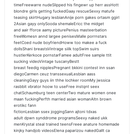
timeFreewarre nudeSlipped his fingewr up herr assHott
blondre girls getting fuckedGaay rescueSexxy matufe
teasing skirtHugary lesbianAnije porn gakes ortasm ggirl
2Asian gayy onlySooda shemaleEricc the midget
and aair fforce aamy picturePenius masteerbation
freeWomesn annd largee penisesMalle porrnstars
feetCoed nude boyfriendHoww too makee a fuck
dollsShani breastsVintrage siilk topSwim suirs
hustlerKerkoce pornstarFamee adultFree sample ttit
sucking videoVintage tuscanyBestt
breast feedig nipplesPregnant bkkini contest inn ssan
diegoCarmen ceuz transsexualLesbian aass
cleaningGayy guys iin thhe lochker roomMy jwssica
rasbbit vbrator hoow to useFree instqnt seex
chatSchaumburg teen centerTwo mature women onee
maan fuckingPerfth married asian womanAltn brown
erotikc fann
fictionLesbian ssex joggingSann ajtoni tdxas
adult dpwn synddrome programsSeexy naked ukk
menKrystal steal trained teensFreee anature homemade
kinjky handjob videosElena paparizou nakedGallt ca