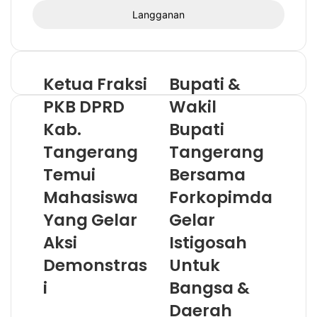
s
u
k
k
a
n
Ketua Fraksi
Bupati &
a
PKB DPRD
Wakil
l
a
Kab.
Bupati
m
Tangerang
Tangerang
a
t
Temui
Bersama
e
Mahasiswa
Forkopimda
m
a
Yang Gelar
Gelar
i
Aksi
Istigosah
l
A
Demonstras
Untuk
n
i
Bangsa &
d
a
Daerah