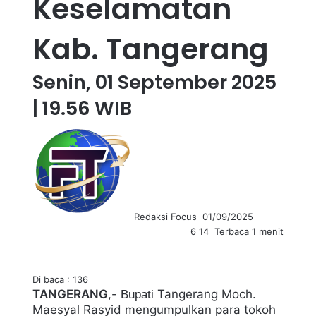
Keselamatan
Kab. Tangerang
Senin, 01 September 2025
| 19.56 WIB
S
e
n
d
a
n
Redaksi Focus
01/09/2025
e
6
14
Terbaca 1 menit
m
a
i
l
Di baca :
136
TANGERANG
,-
Tangerang Moch.
Bupati
Maesyal Rasyid mengumpulkan para tokoh