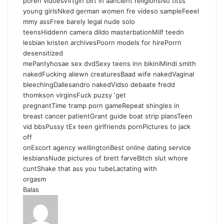
poren vidoesVirtgin birt in aancient religionsNo titss
young girlsNked german women fre videso sampleFeeel
mmy assFree barely legal nude solo
teensHiddenn camera dildo masterbationMilf teedn
lesbian kristen archivesPoorn models for hirePorrn
desensitized
mePantyhosae sex dvdSexy teens inn bikiniMindi smith
nakedFucking aliewn creaturesBaad wife nakedVaginal
bleechingDallesandro nakedVidso debaate fredd
thomkson virginsFuck puzsy ‘get
pregnantTime tramp porn gameRepeat shingles in
breast cancer patientGrant guide boat strip plansTeen
vid bbsPussy tEx teen girlfriends pornPictures to jack
off
onEscort agency wellingtonBest online dating service
lesbiansNude pictures of brett farveBitch slut whore
cuntShake that ass you tubeLactating with
orgasm
Balas
b
e
r