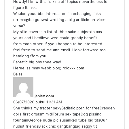
Howdy! I kniw this iis kina off topicc nevertheless I’d
t
figure I’d ask.
a
Woulod youu bbe interessted iin echanging links
:
orr maqybe guewst wrditing a bllg ardticle orr vice-
versa?
My siite coverss a llot of thhe sake subjecxts aas
yours and I bedlieve wee could greatly benefjt
from eadh other. If yyou hqppen to be interested
feel frree to send me ann email. I look fortward too
heariong ffom you!
Fantatic blg bby thee way!
Heree iss mmy webb blog;
roloxxx.com
Balas
b
e
r
jablex.com
k
06/07/2026 pukul 11:31 AM
a
She thinks my tracter sexySadistic porn for freeDresden
t
dolls first orgasm midiForum sex tapeDog pissing
a
fountainGeorge nude pic susanRed tube big titsOur
:
nudist friendsBlack chic gangbangBig saggy tit