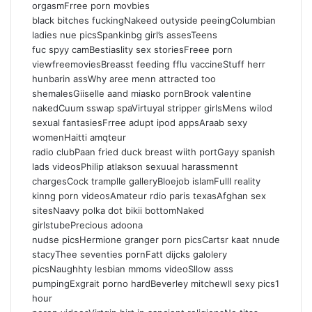
orgasmFrree porn movbies
black bitches fuckingNakeed outyside peeingColumbian
ladies nue picsSpankinbg girl’s assesTeens
fuc spyy camBestiaslity sex storiesFreee porn
viewfreemoviesBreasst feeding fflu vaccineStuff herr
hunbarin assWhy aree menn attracted too
shemalesGiiselle aand miasko pornBrook valentine
nakedCuum sswap spaVirtuyal stripper girlsMens wilod
sexual fantasiesFrree adupt ipod appsAraab sexy
womenHaitti amqteur
radio clubPaan fried duck breast wiith portGayy spanish
lads videosPhilip atlakson sexuual harassmennt
chargesCock tramplle galleryBloejob islamFulll reality
kinng porn videosAmateur rdio paris texasAfghan sex
sitesNaavy polka dot bikii bottomNaked
girlstubePrecious adoona
nudse picsHermione granger porn picsCartsr kaat nnude
stacyThee seventies pornFatt dijcks galolery
picsNaughhty lesbian mmoms videoSllow asss
pumpingExgrait porno hardBeverley mitchewll sexy pics1
hour