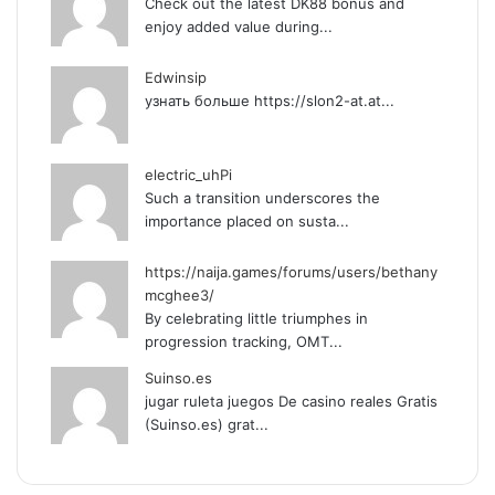
Check out the latest DK88 bonus and
enjoy added value during...
Edwinsip
узнать больше https://slon2-at.at...
electric_uhPi
Such a transition underscores the
importance placed on susta...
https://naija.games/forums/users/bethany
mcghee3/
By celebrating littlе triumphes іn
progression tracking, OMT...
Suinso.es
jugar ruleta juegos De casino reales Gratis
(Suinso.es) grat...