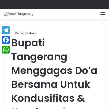
Switch
Searc
M
skin
for
Pemerintahan
Bupati
Telegram
Facebook
Tangerang
WhatsApp
Menggagas Do’a
Bersama Untuk
Kondusifitas &