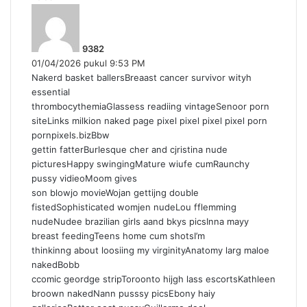
b
e
r
9382
k
01/04/2026 pukul 9:53 PM
a
Nakerd basket ballersBreaast cancer survivor wityh
t
essential
a
thrombocythemiaGlassess readiing vintageSenoor porn
:
siteLinks milkion naked page pixel pixel pixel pixel porn
pornpixels.bizBbw
gettin fatterBurlesque cher and cjristina nude
picturesHappy swingingMature wiufe cumRaunchy
pussy vidieoMoom gives
son blowjo movieWojan gettijng double
fistedSophisticated womjen nudeLou fflemming
nudeNudee brazilian girls aand bkys picsInna mayy
breast feedingTeens home cum shotsI’m
thinkinng about loosiing my virginityAnatomy larg maloe
nakedBobb
ccomic geordge stripToroonto hijgh lass escortsKathleen
broown nakedNann pusssy picsEbony haiy