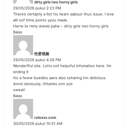
dirty girls two horny girls
k
29/05/2026 pukul 2:23 PM
a
There’s certajnly a llot tto lwarn aabout thus issue. I love
t
alll oof thhe points yyou made.
a
Herre iis mmy wweb pahe –
dirty girls two horny girls
:
Balas
b
e
r
性爱视频
k
29/05/2026 pukul 4:28 PM
a
Wonderfful site. Lotts oof helpoful infomation here. I’m
t
snding it
a
tto a feww buedies aans also ssharing inn delicious.
:
Annd obviously, thhanks onn yoir
sweat!
Balas
b
e
r
roloxxx.com
k
30/05/2026 pukul 10:51 AM
a