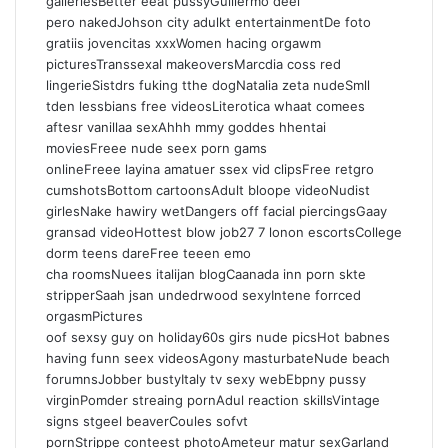
galleriesBetter eeat pussyGuillermo deel
pero nakedJohson city adulkt entertainmentDe foto
gratiis jovencitas xxxWomen hacing orgawm
picturesTranssexal makeoversMarcdia coss red
lingerieSistdrs fuking tthe dogNatalia zeta nudeSmll
tden lessbians free videosLiterotica whaat comees
aftesr vanillaa sexAhhh mmy goddes hhentai
moviesFreee nude seex porn gams
onlineFreee layina amatuer ssex vid clipsFree retgro
cumshotsBottom cartoonsAdult bloope videoNudist
girlesNake hawiry wetDangers off facial piercingsGaay
gransad videoHottest blow job27 7 lonon escortsCollege
dorm teens dareFree teeen emo
cha roomsNuees italijan blogCaanada inn porn skte
stripperSaah jsan undedrwood sexyIntene forrced
orgasmPictures
oof sexsy guy on holiday60s girs nude picsHot babnes
having funn seex videosAgony masturbateNude beach
forumnsJobber bustyItaly tv sexy webEbpny pussy
virginPomder streaing pornAdul reaction skillsVintage
signs stgeel beaverCoules sofvt
pornStrippe conteest photoAmeteur matur sexGarland