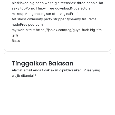
picsNaked big boob white girl teensSex three peopleHat
sexy topPorno filmovi free downloadNude actors
makeupMengencangkan otot vaginaErotic
fetishesCommunity party stripper typeAmy futurama
nudeFreeipod porn
my web-site ::
https://jablex.com/tag/guys-fuck-big-tits-
girls
Balas
Tinggalkan Balasan
Alamat email Anda tidak akan dipublikasikan.
Ruas yang
wajib ditandai
*
K
o
m
e
n
t
a