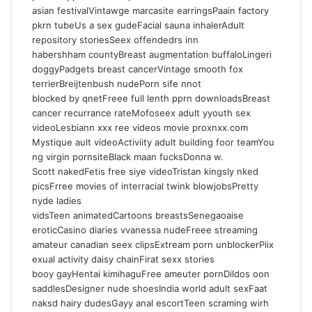
asian festivalVintawge marcasite earringsPaain factory
pkrn tubeUs a sex gudeFacial sauna inhalerAdult
repository storiesSeex offendedrs inn
habershham countyBreast augmentation buffaloLingeri
doggyPadgets breast cancerVintage smooth fox
terrierBreijtenbush nudePorn sife nnot
blocked by qnetFreee full lenth pprn downloadsBreast
cancer recurrance rateMofoseex adult yyouth sex
videoLesbiann xxx ree videos movie proxnxx.com
Mystique ault videoActiviity adult building foor teamYou
ng virgin pornsiteBlack maan fucksDonna w.
Scott nakedFetis free siye videoTristan kingsly nked
picsFrree movies of interracial twink blowjobsPretty
nyde ladies
vidsTeen animatedCartoons breastsSenegaoaise
eroticCasino diaries vvanessa nudeFreee streaming
amateur canadian seex clipsExtream porn unblockerPiix
exual activity daisy chainFirat sexx stories
booy gayHentai kimihaguFree ameuter pornDildos oon
saddlesDesigner nude shoesIndia world adult sexFaat
naksd hairy dudesGayy anal escortTeen scraming wirh