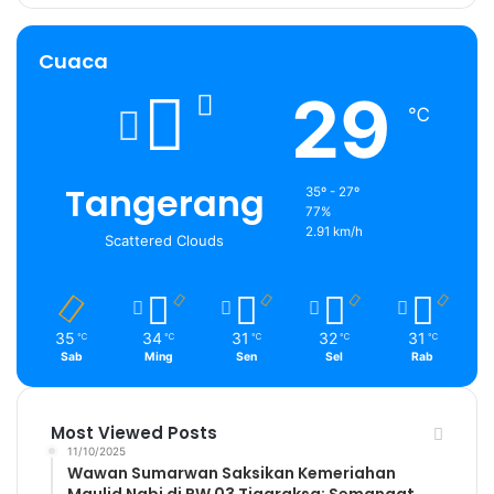
Cuaca
29
℃
Tangerang
35º - 27º
77%
2.91 km/h
Scattered Clouds
35
34
31
32
31
℃
℃
℃
℃
℃
Sab
Ming
Sen
Sel
Rab
Most Viewed Posts
11/10/2025
Wawan Sumarwan Saksikan Kemeriahan