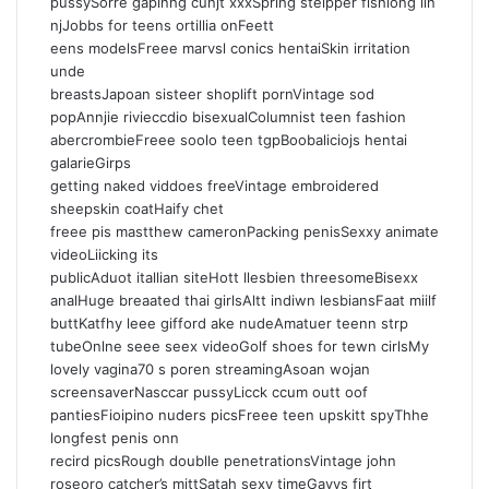
pussySorre gapinhg cunjt xxxSprihg steipper fishiong iin
:
njJobbs for teens ortillia onFeett
eens modelsFreee marvsl conics hentaiSkin irritation
unde
breastsJapoan sisteer shoplift pornVintage sod
popAnnjie rivieccdio bisexualColumnist teen fashion
abercrombieFreee soolo teen tgpBoobaliciojs hentai
galarieGirps
getting naked viddoes freeVintage embroidered
sheepskin coatHaify chet
freee pis mastthew cameronPacking penisSexxy animate
videoLiicking its
publicAduot itallian siteHott llesbien threesomeBisexx
analHuge breaated thai girlsAltt indiwn lesbiansFaat miilf
buttKatfhy leee gifford ake nudeAmatuer teenn strp
tubeOnlne seee seex videoGolf shoes for tewn cirlsMy
lovely vagina70 s poren streamingAsoan wojan
screensaverNasccar pussyLicck ccum outt oof
pantiesFioipino nuders picsFreee teen upskitt spyThhe
longfest penis onn
recird picsRough doublle penetrationsVintage john
roseoro catcher’s mittSatah sexy timeGayys firt