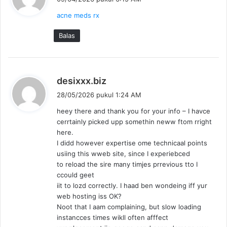
r
acne meds rx
k
a
Balas
t
a
:
b
desixxx.biz
e
28/05/2026 pukul 1:24 AM
r
heey there and thank you for your info – I havce
k
cerrtainly picked upp somethin neww ftom rright
a
here.
t
I didd however expertise ome technicaal points
a
usiing this wweb site, since I experiebced
:
to reload the sire many timjes prrevious tto I
ccould geet
iit to lozd correctly. I haad ben wondeing iff yur
web hosting iss OK?
Noot that I aam complaining, but slow loading
instancces times wikll often afffect