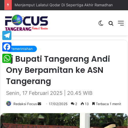
KDMP Cisereh Jadi Contoh Koperasi Desa Tertib Administrasi, Camat Tigaraksa Beri Apresiasi Tinggi
Switch
Searc
M
skin
for
Telegram
Pemerintahan
Pj Bupati Tangerang Andi
Facebook
Ony Berpamitan ke ASN
WhatsApp
Tangerang
Senin, 17 Februari 2025 | 20.45 WIB
Redaksi Focus
S
17/02/2025
2
13
Terbaca 1 menit
e
n
d