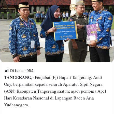
a
n
e
m
a
i
l
Di baca :
954
TANGERANG,-
Penjabat (Pj) Bupati Tangerang, Andi
Ony, berpamitan kepada seluruh Aparatur Sipil Negara
(ASN) Kabupaten Tangerang saat menjadi pembina Apel
Hari Kesadaran Nasional di Lapangan Raden Aria
Yudhanegara.