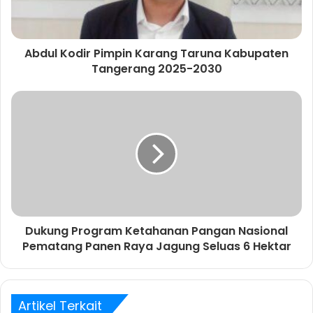
t
e
m
a
Abdul Kodir Pimpin Karang Taruna Kabupaten
i
Tangerang 2025-2030
l
A
n
d
a
Dukung Program Ketahanan Pangan Nasional
Pematang Panen Raya Jagung Seluas 6 Hektar
Artikel Terkait