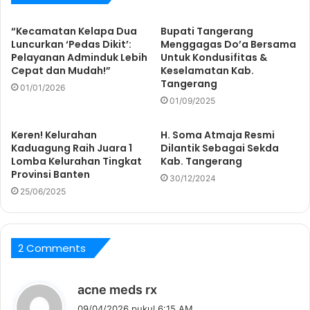
“Kecamatan Kelapa Dua
Bupati Tangerang
Luncurkan ‘Pedas Dikit’:
Menggagas Do’a Bersama
Pelayanan Adminduk Lebih
Untuk Kondusifitas &
Cepat dan Mudah!”
Keselamatan Kab.
Tangerang
01/01/2026
01/09/2025
Keren! Kelurahan
H. Soma Atmaja Resmi
Kaduagung Raih Juara 1
Dilantik Sebagai Sekda
Lomba Kelurahan Tingkat
Kab. Tangerang
Provinsi Banten
30/12/2024
25/06/2025
2 Comments
b
acne meds rx
e
09/04/2026 pukul 6:15 AM