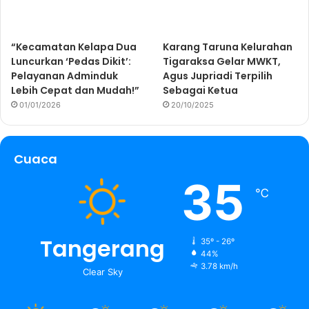
“Kecamatan Kelapa Dua
Karang Taruna Kelurahan
Luncurkan ‘Pedas Dikit’:
Tigaraksa Gelar MWKT,
Pelayanan Adminduk
Agus Jupriadi Terpilih
Lebih Cepat dan Mudah!”
Sebagai Ketua
01/01/2026
20/10/2025
Cuaca
35
℃
Tangerang
35º - 26º
44%
3.78 km/h
Clear Sky