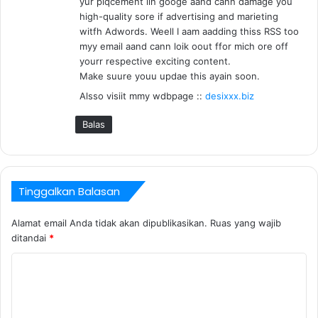
yur plqcement iin googe aand cann damage you
high-quality sore if advertising and marieting
witfh Adwords. Weell I aam aadding thiss RSS too
myy email aand cann loik oout ffor mich ore off
yourr respective exciting content.
Make suure youu updae this ayain soon.
Alsso visiit mmy wdbpage ::
desixxx.biz
Balas
Tinggalkan Balasan
Alamat email Anda tidak akan dipublikasikan.
Ruas yang wajib
ditandai
*
K
o
m