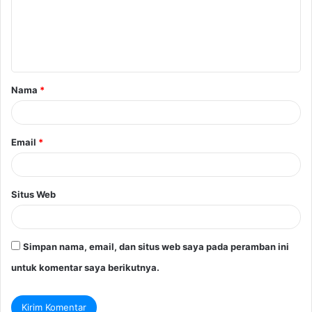
e
n
t
a
Nama
*
r
*
Email
*
Situs Web
Simpan nama, email, dan situs web saya pada peramban ini
untuk komentar saya berikutnya.