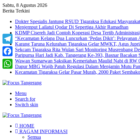
Sabtu, 8 Agustus 2026
Berita Terkini
Dokter Spesialis Jantung RSUD Tigaraksa Edukasi Masyaraka
Menjemput Lailatul Qodar Di Sepertiga Akhir Ramadhan
KDMP Cisereh Jadi Contoh Koperasi Desa Tertib Administrasi,
“Kecamatan Kelapa Dua Luncurkan ‘Pedas Dikit’: Pelayanan
Karang Taruna Kelurahan Tigaraksa Gelar MWKT, Agus Jupria
Telegram
Sekcam Tigaraksa Rita Wulan Sari Monitoring Musrenbang D
Paripurna Hari Jadi Kab. Tangerang Ke-393, Basnar Bacakan 
Wawan Sumarwan Saksikan Kemeriahan Maulid Nabi di RW 0
Facebook
Dapur MBG Wajib Patuh Regulasi Dalam Menjamin Mutu Pang
Kecamatan Tigaraksa Gelar Pasar Murah, 2000 Paket Sembak
WhatsApp
Menu
Search for
Switch skin
HOME
RAGAM INFORMASI
Semua