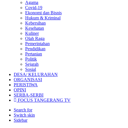
Agama
Covid-19
Ekonomi dan Bisnis
Hukum & Kriminal
Kebersihan
Kesehatan
Kuliner
Olah Raga
Pemerintahan
Pendidikan
Pertanian
Politik
Sejarah
Sosial
DESA/ KELURAHAN
ORGANISASI
PERISTIWA
OPINI
SERBA-SERBI
FOCUS TANGERANG TV
Search for
Switch skin
Sidebar