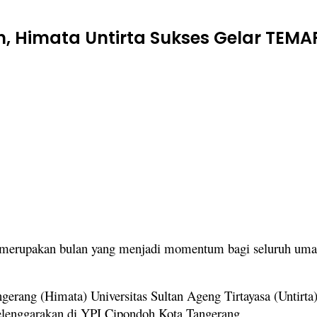
, Himata Untirta Sukses Gelar TEM
erupakan bulan yang menjadi momentum bagi seluruh umat I
gerang (Himata) Universitas Sultan Ageng Tirtayasa (Untir
elenggarakan di YPI Cipondoh Kota Tangerang.