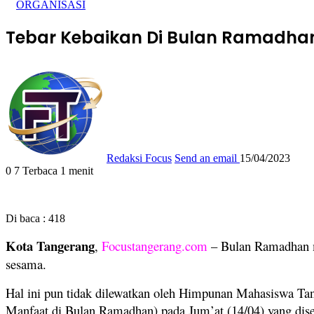
ORGANISASI
Tebar Kebaikan Di Bulan Ramadhan
Redaksi Focus
Send an email
15/04/2023
0
7
Terbaca 1 menit
Di baca :
418
Kota Tangerang
,
Focustangerang.com
– Bulan Ramadhan m
sesama.
Hal ini pun tidak dilewatkan oleh Himpunan Mahasiswa Tan
Manfaat di Bulan Ramadhan) pada Jum’at (14/04) yang dis