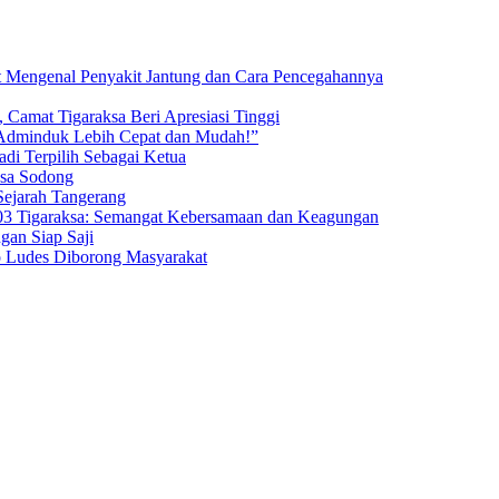
t Mengenal Penyakit Jantung dan Cara Pencegahannya
 Camat Tigaraksa Beri Apresiasi Tinggi
 Adminduk Lebih Cepat dan Mudah!”
di Terpilih Sebagai Ketua
esa Sodong
Sejarah Tangerang
3 Tigaraksa: Semangat Kebersamaan dan Keagungan
an Siap Saji
o Ludes Diborong Masyarakat