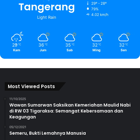
Tangerang
29º - 28º
79%
4.02 km/h
Light Rain
29
36
35
32
32
℃
℃
℃
℃
℃
Kam
Jum
Sab
Ming
Sen
Most Viewed Posts
11/10/2025
Wawan Sumarwan Saksikan Kemeriahan Maulid Nabi
di RW 03 Tigaraksa: Semangat Kebersamaan dan
Keagungan
05/12/2021
Semeru, Bukti Lemahnya Manusia