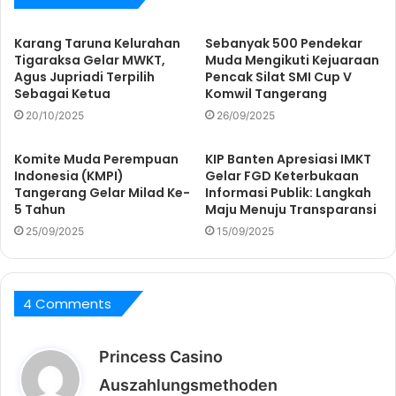
Karang Taruna Kelurahan
Sebanyak 500 Pendekar
Tigaraksa Gelar MWKT,
Muda Mengikuti Kejuaraan
Agus Jupriadi Terpilih
Pencak Silat SMI Cup V
Sebagai Ketua
Komwil Tangerang
20/10/2025
26/09/2025
Komite Muda Perempuan
KIP Banten Apresiasi IMKT
Indonesia (KMPI)
Gelar FGD Keterbukaan
Tangerang Gelar Milad Ke-
Informasi Publik: Langkah
5 Tahun
Maju Menuju Transparansi
25/09/2025
15/09/2025
4 Comments
Princess Casino
b
Auszahlungsmethoden