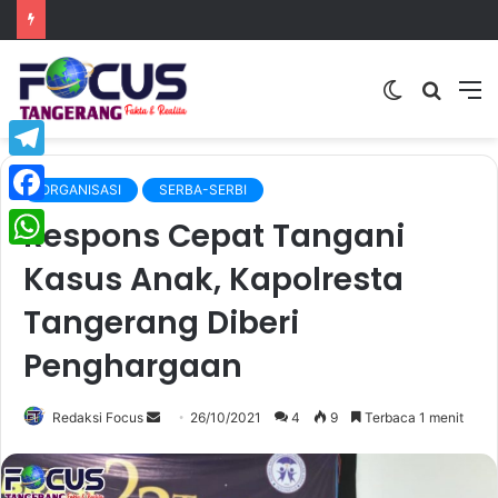
Switch
Searc
M
skin
for
Telegram
ORGANISASI
SERBA-SERBI
Facebook
Respons Cepat Tangani
WhatsApp
Kasus Anak, Kapolresta
Tangerang Diberi
Penghargaan
Send
Redaksi Focus
26/10/2021
4
9
Terbaca 1 menit
an
email