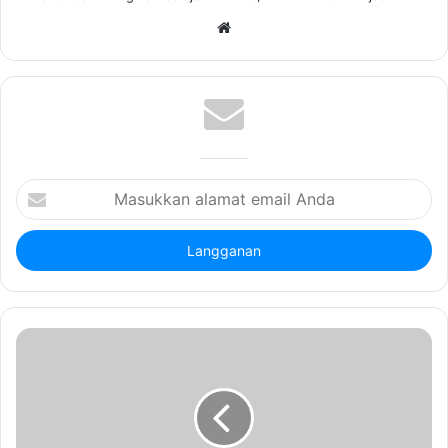
Website
Masukkan
alamat
email
Anda