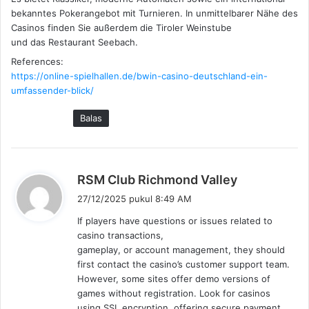
bekanntes Pokerangebot mit Turnieren. In unmittelbarer Nähe des
Casinos finden Sie außerdem die Tiroler Weinstube
und das Restaurant Seebach.
References:
https://online-spielhallen.de/bwin-casino-deutschland-ein-
umfassender-blick/
Balas
b
RSM Club Richmond Valley
e
27/12/2025 pukul 8:49 AM
r
If players have questions or issues related to
k
casino transactions,
a
gameplay, or account management, they should
t
first contact the casino’s customer support team.
a
However, some sites offer demo versions of
:
games without registration. Look for casinos
using SSL encryption, offering secure payment