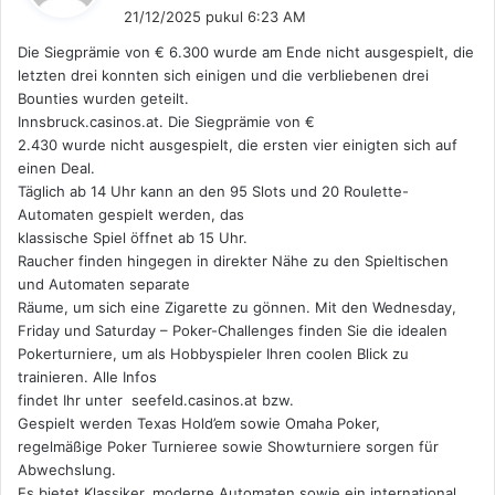
e
21/12/2025 pukul 6:23 AM
r
Die Siegprämie von € 6.300 wurde am Ende nicht ausgespielt, die
k
letzten drei konnten sich einigen und die verbliebenen drei
a
Bounties wurden geteilt.
t
Innsbruck.casinos.at. Die Siegprämie von €
a
2.430 wurde nicht ausgespielt, die ersten vier einigten sich auf
:
einen Deal.
Täglich ab 14 Uhr kann an den 95 Slots und 20 Roulette-
Automaten gespielt werden, das
klassische Spiel öffnet ab 15 Uhr.
Raucher finden hingegen in direkter Nähe zu den Spieltischen
und Automaten separate
Räume, um sich eine Zigarette zu gönnen. Mit den Wednesday,
Friday und Saturday – Poker-Challenges finden Sie die idealen
Pokerturniere, um als Hobbyspieler Ihren coolen Blick zu
trainieren. Alle Infos
findet Ihr unter seefeld.casinos.at bzw.
Gespielt werden Texas Hold’em sowie Omaha Poker,
regelmäßige Poker Turnieree sowie Showturniere sorgen für
Abwechslung.
Es bietet Klassiker, moderne Automaten sowie ein international