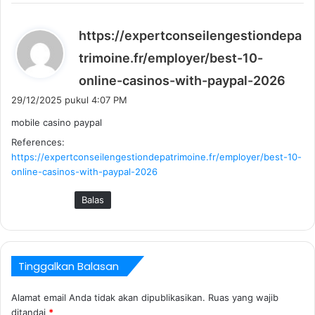
https://expertconseilengestiondepa
trimoine.fr/employer/best-10-
b
online-casinos-with-paypal-2026
e
29/12/2025 pukul 4:07 PM
r
mobile casino paypal
k
References:
a
https://expertconseilengestiondepatrimoine.fr/employer/best-10-
t
online-casinos-with-paypal-2026
a
:
Balas
Tinggalkan Balasan
Alamat email Anda tidak akan dipublikasikan.
Ruas yang wajib
ditandai
*