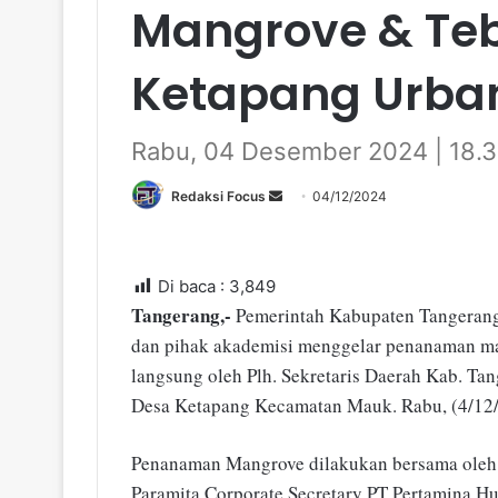
Mangrove & Teb
Ketapang Urba
Rabu, 04 Desember 2024 | 18.
Redaksi Focus
S
04/12/2024
e
n
d
Di baca :
3,849
a
Tangerang,-
Pemerintah Kabupaten Tangerang 
n
dan pihak akademisi menggelar penanaman ma
e
langsung oleh Plh. Sekretaris Daerah Kab. Ta
m
Desa Ketapang Kecamatan Mauk. Rabu, (4/12/
a
i
Penanaman Mangrove dilakukan bersama oleh 
l
Paramita Corporate Secretary PT Pertamina Hu