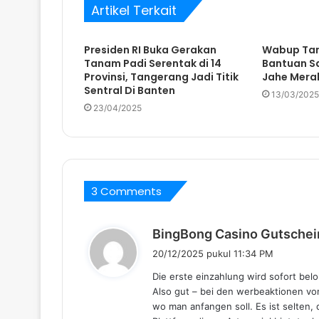
Artikel Terkait
Presiden RI Buka Gerakan
Wabup Tan
Tanam Padi Serentak di 14
Bantuan S
Provinsi, Tangerang Jadi Titik
Jahe Merah
Sentral Di Banten
13/03/2025
23/04/2025
3 Comments
BingBong Casino Gutsche
20/12/2025 pukul 11:34 PM
Die erste einzahlung wird sofort beloh
Also gut – bei den werbeaktionen v
wo man anfangen soll. Es ist selten, 