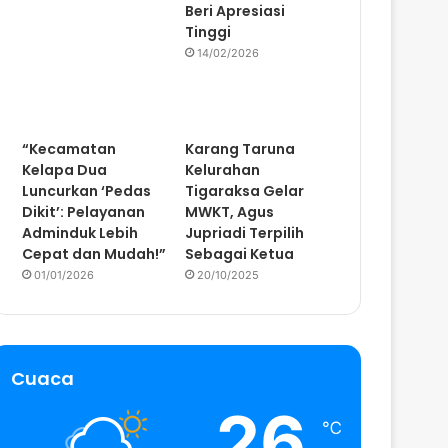
Beri Apresiasi
Tinggi
14/02/2026
“Kecamatan
Karang Taruna
Kelapa Dua
Kelurahan
Luncurkan ‘Pedas
Tigaraksa Gelar
Dikit’: Pelayanan
MWKT, Agus
Adminduk Lebih
Jupriadi Terpilih
Cepat dan Mudah!”
Sebagai Ketua
01/01/2026
20/10/2025
Cuaca
26
℃