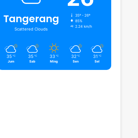
Tangerang
35º - 26º
85%
2.24 km/h
Scattered Clouds
35
35
33
32
31
℃
℃
℃
℃
℃
Jum
Sab
Ming
Sen
Sel