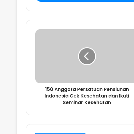
k
k
a
n
a
l
a
m
a
t
e
m
a
i
150 Anggota Persatuan Pensiunan
l
Indonesia Cek Kesehatan dan Ikuti
A
Seminar Kesehatan
n
d
a