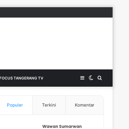
Sidebar
Switch
Search
FOCUS TANGERANG TV
skin
for
Populer
Terkini
Komentar
Wawan Sumarwan