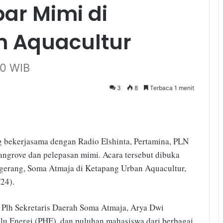
ar Mimi di
n Aquacultur
30 WIB
3
8
Terbaca 1 menit
bekerjasama dengan Radio Elshinta, Pertamina, PLN
ngrove dan pelepasan mimi. Acara tersebut dibuka
ngerang, Soma Atmaja di Ketapang Urban Aquacultur,
24).
Plh Sekretaris Daerah Soma Atmaja, Arya Dwi
lu Energi (PHE), dan puluhan mahasiswa dari berbagai