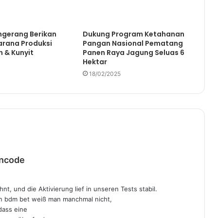
gerang Berikan
Dukung Program Ketahanan
arana Produksi
Pangan Nasional Pematang
 & Kunyit
Panen Raya Jagung Seluas 6
Hektar
18/02/2025
b
incode
e
r
nt, und die Aktivierung lief in unseren Tests stabil.
k
on bdm bet weiß man manchmal nicht,
a
dass eine
t