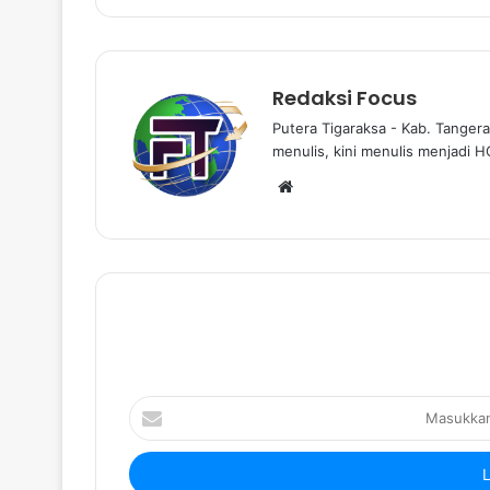
Redaksi Focus
Putera Tigaraksa - Kab. Tangera
menulis, kini menulis menjadi H
W
e
b
s
i
t
e
M
a
s
u