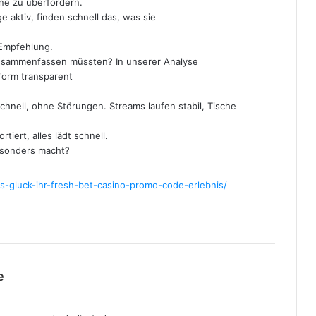
hne zu überfordern.
a
e aktiv, finden schnell das, was sie
:
 Empfehlung.
zusammenfassen müssten? In unserer Analyse
tform transparent
chnell, ohne Störungen. Streams laufen stabil, Tische
tiert, alles lädt schnell.
esonders macht?
ins-gluck-ihr-fresh-bet-casino-promo-code-erlebnis/
b
e
e
r