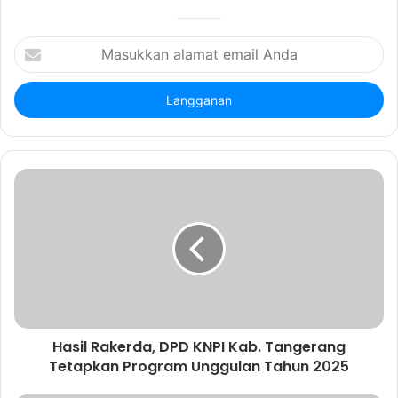
t
e
M
a
s
u
k
k
a
n
a
l
a
m
a
t
e
m
a
Hasil Rakerda, DPD KNPI Kab. Tangerang
i
Tetapkan Program Unggulan Tahun 2025
l