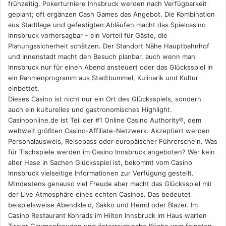
frühzeitig. Pokerturniere Innsbruck werden nach Verfügbarkeit
t
geplant; oft ergänzen Cash Games das Angebot. Die Kombination
a
aus Stadtlage und gefestigten Abläufen macht das Spielcasino
:
Innsbruck vorhersagbar – ein Vorteil für Gäste, die
Planungssicherheit schätzen. Der Standort Nähe Hauptbahnhof
und Innenstadt macht den Besuch planbar, auch wenn man
Innsbruck nur für einen Abend ansteuert oder das Glücksspiel in
ein Rahmenprogramm aus Stadtbummel, Kulinarik und Kultur
einbettet.
Dieses Casino ist nicht nur ein Ort des Glücksspiels, sondern
auch ein kulturelles und gastronomisches Highlight.
Casinoonline.de ist Teil der #1 Online Casino Authority®, dem
weltweit größten Casino-Affiliate-Netzwerk. Akzeptiert werden
Personalausweis, Reisepass oder europäischer Führerschein. Was
für Tischspiele werden im Casino Innsbruck angeboten? Wer kein
alter Hase in Sachen Glücksspiel ist, bekommt vom Casino
Innsbruck vielseitige Informationen zur Verfügung gestellt.
Mindestens genauso viel Freude aber macht das Glücksspiel mit
der Live Atmosphäre eines echten Casinos. Das bedeutet
beispielsweise Abendkleid, Sakko und Hemd oder Blazer. Im
Casino Restaurant Konrads im Hilton Innsbruck im Haus warten
Tiroler Gaumenfreuden und österreichische Küche vom feinsten