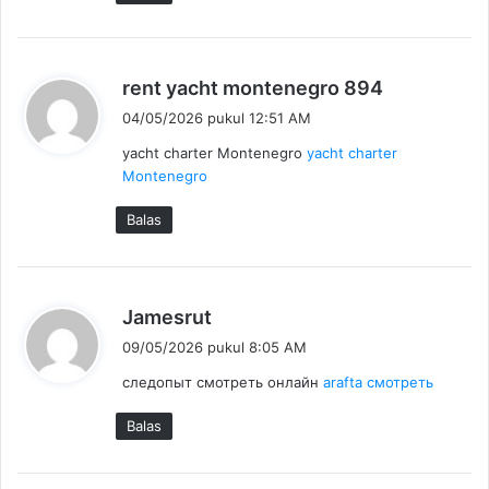
b
rent yacht montenegro 894
e
04/05/2026 pukul 12:51 AM
r
yacht charter Montenegro
yacht charter
k
Montenegro
a
t
Balas
a
:
b
Jamesrut
e
09/05/2026 pukul 8:05 AM
r
следопыт смотреть онлайн
arafta смотреть
k
a
Balas
t
a
: