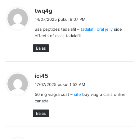
b
twq4g
e
14/07/2025 pukul 9:07 PM
r
usa peptides tadalafil –
tadalafil oral jelly
side
k
effects of cialis tadalafil
a
t
Balas
a
:
b
ici45
e
17/07/2025 pukul 1:52 AM
r
50 mg viagra cost –
site
buy viagra cialis online
k
canada
a
t
Balas
a
: