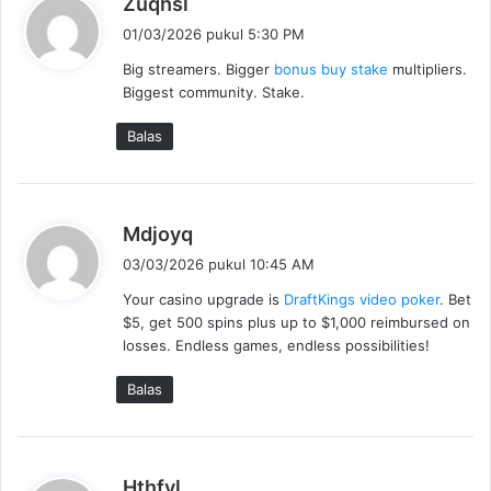
Zuqhsl
e
01/03/2026 pukul 5:30 PM
r
Big streamers. Bigger
bonus buy stake
multipliers.
k
Biggest community. Stake.
a
t
Balas
a
:
b
Mdjoyq
e
03/03/2026 pukul 10:45 AM
r
Your casino upgrade is
DraftKings video poker
. Bet
k
$5, get 500 spins plus up to $1,000 reimbursed on
a
losses. Endless games, endless possibilities!
t
a
Balas
:
b
Hthfvl