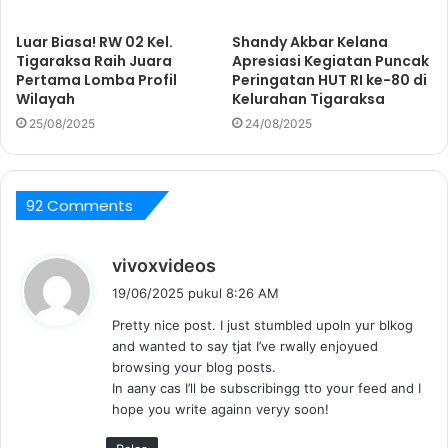
Luar Biasa! RW 02 Kel.
Shandy Akbar Kelana
Tigaraksa Raih Juara
Apresiasi Kegiatan Puncak
Pertama Lomba Profil
Peringatan HUT RI ke-80 di
Wilayah
Kelurahan Tigaraksa
25/08/2025
24/08/2025
92 Comments
b
vivoxvideos
e
19/06/2025 pukul 8:26 AM
r
Pretty nice post. I just stumbled upoln yur blkog
k
and wanted to say tjat I’ve rwally enjoyued
a
browsing your blog posts.
t
In aany cas I’ll be subscribingg tto your feed and I
a
hope you write againn veryy soon!
: