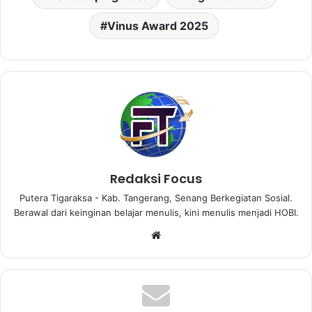
Vinus Award 2025
Redaksi Focus
Putera Tigaraksa - Kab. Tangerang, Senang Berkegiatan Sosial.
Berawal dari keinginan belajar menulis, kini menulis menjadi HOBI.
W
e
b
s
i