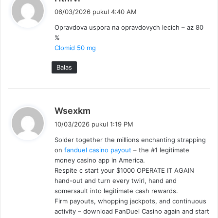
e
06/03/2026 pukul 4:40 AM
r
Opravdova uspora na opravdovych lecich – az 80
k
%
a
Clomid 50 mg
t
a
Balas
:
b
Wsexkm
e
10/03/2026 pukul 1:19 PM
r
Solder together the millions enchanting strapping
k
on
fanduel casino payout
– the #1 legitimate
a
money casino app in America.
t
Respite c start your $1000 OPERATE IT AGAIN
a
hand-out and turn every twirl, hand and
:
somersault into legitimate cash rewards.
Firm payouts, whopping jackpots, and continuous
activity – download FanDuel Casino again and start