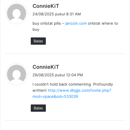
b
ConnieKiT
e
24/08/2025 pukul 8:31 AM
r
buy orlistat pills –
janozin.com
orlistat where to
k
buy
a
t
Balas
a
:
b
ConnieKiT
e
29/08/2025 pukul 12:04 PM
r
I couldn’t hold back commenting. Profoundly
k
written!
http://www.dbgjjs.com/home.php?
a
mod=space&uid=533039
t
a
Balas
: