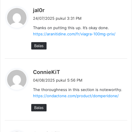
b
jal0r
e
24/07/2025 pukul 3:31 PM
r
Thanks on putting this up. It’s okay done.
k
https://aranitidine.com/fr/viagra-100mg-prix/
a
t
Balas
a
:
b
ConnieKiT
e
04/08/2025 pukul 5:56 PM
r
The thoroughness in this section is noteworthy.
k
https://ondactone.com/product/domperidone/
a
t
Balas
a
: