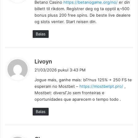
Betano Casino
https://betanogame.org/no/
er din
k
billett til rikdom. Registrer deg og ta opptil в‚¬500
a
bonus pluss 200 free spins. De beste live dealere
t
og slots venter. Start reisen din.
a
:
Balas
b
Livoyn
e
21/03/2026 pukul 3:43 PM
r
Jogue mais, ganhe mais: bГґnus 125% + 250 FS te
k
esperam no Mostbet –
https://mostbetpt.pro/
,
a
Mostbet: diversГЈo sem fronteiras e
t
oportunidades que aparecem o tempo todo .
a
:
Balas
b