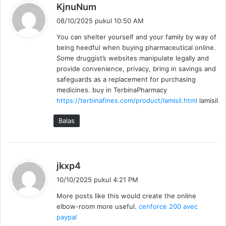
b
KjnuNum
e
08/10/2025 pukul 10:50 AM
r
You can shelter yourself and your family by way of
k
being heedful when buying pharmaceutical online.
a
Some druggist’s websites manipulate legally and
t
provide convenience, privacy, bring in savings and
a
safeguards as a replacement for purchasing
:
medicines. buy in TerbinaPharmacy
https://terbinafines.com/product/lamisil.html
lamisil
Balas
b
jkxp4
e
10/10/2025 pukul 4:21 PM
r
More posts like this would create the online
k
elbow-room more useful.
cenforce 200 avec
a
paypal
t