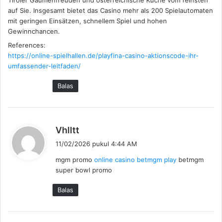
auf Sie. Insgesamt bietet das Casino mehr als 200 Spielautomaten
mit geringen Einsätzen, schnellem Spiel und hohen
Gewinnchancen.
References:
https://online-spielhallen.de/playfina-casino-aktionscode-ihr-
umfassender-leitfaden/
Balas
b
Vhlltt
e
11/02/2026 pukul 4:44 AM
r
mgm promo
online casino betmgm play
betmgm
k
super bowl promo
a
t
Balas
a
: