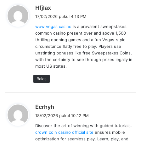
b
Hfjlax
e
17/02/2026 pukul 4:13 PM
r
wow vegas casino
is a prevalent sweepstakes
k
common casino present over and above 1,500
a
thrilling opening games and a fun Vegas-style
t
circumstance flatly free to play. Players use
a
unstinting bonuses like free Sweepstakes Coins,
:
with the certainty to see through prizes legally in
most US states.
Balas
b
Ecrhyh
e
18/02/2026 pukul 10:12 PM
r
Discover the art of winning with guided tutorials.
k
crown coin casino official site
ensures mobile
a
optimization for seamless play. Learn, play, and