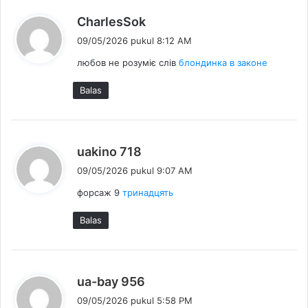
b
CharlesSok
e
09/05/2026 pukul 8:12 AM
r
любов не розуміє слів
блондинка в законе
k
a
Balas
t
a
:
b
uakino 718
e
09/05/2026 pukul 9:07 AM
r
форсаж 9
тринадцять
k
a
Balas
t
a
:
b
ua-bay 956
e
09/05/2026 pukul 5:58 PM