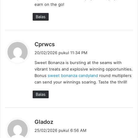
t
earn on the go!
a
:
Balas
b
Cprwcs
e
20/02/2026 pukul 11:34 PM
r
Sweet Bonanza is bursting at the seams with
k
vibrant treats and explosive winning opportunities.
a
Bonus
sweet bonanza candyland
round multipliers
t
can send your winnings soaring. Taste the thrill!
a
:
Balas
b
Gladoz
e
25/02/2026 pukul 6:56 AM
r