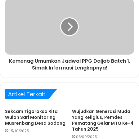
A
n
d
a
Kemenag Umumkan Jadwal PPG Daljab Batch 1,
Simak Informasi Lengkapnya!
Artikel Terkait
Sekcam Tigaraksa Rita
Wujudkan Generasi Muda
Wulan Sari Monitoring
Yang Religius, Pemdes
Musrenbang Desa Sodong
Pematang Gelar MTQ Ke-4
Tahun 2025
15/10/2025
06/09/2025