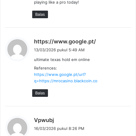
playing like a pro today!
Balas
b
https://www.google.pt/
e
13/03/2026 pukul 5:49 AM
r
ultimate texas hold em online
k
References:
a
https://www.google.pt/url?
t
q=https://mrocasino.blackcoin.co
a
:
Balas
b
Vpwubj
e
16/03/2026 pukul 8:26 PM
r