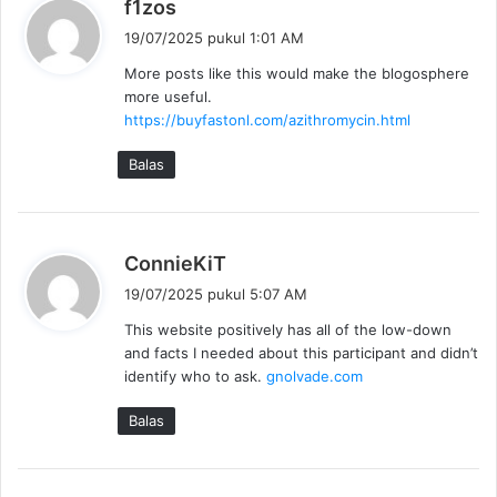
b
f1zos
e
19/07/2025 pukul 1:01 AM
r
More posts like this would make the blogosphere
k
more useful.
a
https://buyfastonl.com/azithromycin.html
t
a
Balas
:
b
ConnieKiT
e
19/07/2025 pukul 5:07 AM
r
This website positively has all of the low-down
k
and facts I needed about this participant and didn’t
a
identify who to ask.
gnolvade.com
t
a
Balas
: