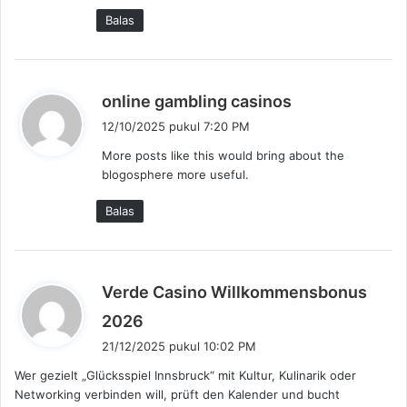
a
Balas
:
b
online gambling casinos
e
12/10/2025 pukul 7:20 PM
r
More posts like this would bring about the
k
blogosphere more useful.
a
t
Balas
a
:
Verde Casino Willkommensbonus
b
2026
e
21/12/2025 pukul 10:02 PM
r
Wer gezielt „Glücksspiel Innsbruck“ mit Kultur, Kulinarik oder
k
Networking verbinden will, prüft den Kalender und bucht
a