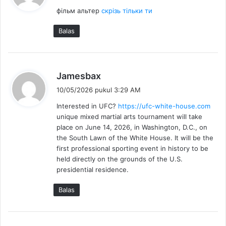
r
фільм альтер
скрізь тільки ти
k
a
Balas
t
a
:
b
Jamesbax
e
10/05/2026 pukul 3:29 AM
r
Interested in UFC?
https://ufc-white-house.com
k
unique mixed martial arts tournament will take
a
place on June 14, 2026, in Washington, D.C., on
t
the South Lawn of the White House. It will be the
a
first professional sporting event in history to be
:
held directly on the grounds of the U.S.
presidential residence.
Balas