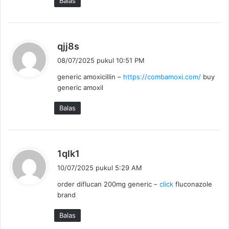
Balas
b
qjj8s
e
08/07/2025 pukul 10:51 PM
r
generic amoxicillin –
https://combamoxi.com/
buy
k
generic amoxil
a
t
Balas
a
:
b
1qlk1
e
10/07/2025 pukul 5:29 AM
r
order diflucan 200mg generic –
click
fluconazole
k
brand
a
t
Balas
a