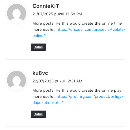
b
ConnieKiT
e
21/07/2025 pukul 12:58 PM
r
More posts like this would create the online time
k
more useful.
https://ursxdol.com/propecia-tablets-
a
online/
t
a
Balas
:
b
ku8vc
e
22/07/2025 pukul 12:31 AM
r
More posts like this would create the online play
k
more useful.
https://prohnrg.com/product/priligy-
a
dapoxetine-pills/
t
a
Balas
: