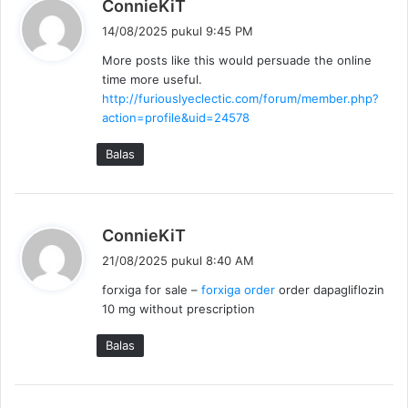
b
ConnieKiT
e
14/08/2025 pukul 9:45 PM
r
More posts like this would persuade the online
k
time more useful.
a
http://furiouslyeclectic.com/forum/member.php?
t
action=profile&uid=24578
a
:
Balas
b
ConnieKiT
e
21/08/2025 pukul 8:40 AM
r
forxiga for sale –
forxiga order
order dapagliflozin
k
10 mg without prescription
a
t
Balas
a
: