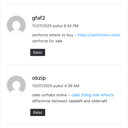
:
b
gfaf2
e
11/07/2025 pukul 6:42 PM
r
cenforce where to buy –
https://cenforcers.com/
k
cenforce for sale
a
t
Balas
a
:
b
obzip
e
13/07/2025 pukul 4:39 AM
r
cialis softabs online –
cialis 20mg side effects
k
difference between tadalafil and sildenafil
a
t
Balas
a
: