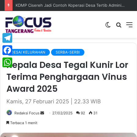
KDMP Cisereh Jadi Contoh Koperasi Desa Tertib Administrasi, Camat Tigaraksa Beri Apresiasi Tinggi
Switch
Searc
M
skin
for
Telegram
DESA/ KELURAHAN
SERBA-SERBI
Facebook
Kepala Desa Tegal Kunir Lor
WhatsApp
Terima Penghargaan Vinus
Award 2025
Kamis, 27 Februari 2025 | 22.33 WIB
Redaksi Focus
S
27/02/2025
92
31
e
Terbaca 1 menit
n
d