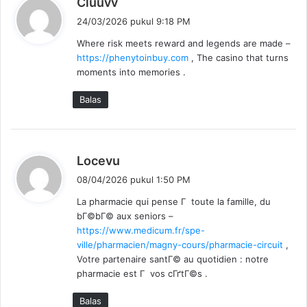
Cluuvv
e
24/03/2026 pukul 9:18 PM
r
Where risk meets reward and legends are made –
k
https://phenytoinbuy.com
, The casino that turns
a
moments into memories .
t
a
Balas
:
b
Locevu
e
08/04/2026 pukul 1:50 PM
r
La pharmacie qui pense Г toute la famille, du
k
bГ©bГ© aux seniors –
a
https://www.medicum.fr/spe-
t
ville/pharmacien/magny-cours/pharmacie-circuit
,
a
Votre partenaire santГ© au quotidien : notre
:
pharmacie est Г vos cГґtГ©s .
Balas