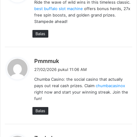
Ride the wave of wild wins in this timeless classic.
k
best buffalo slot machine
offers bonus herds, 27x
a
free spin boosts, and golden grand prizes.
t
Stampede ahead!
a
:
Balas
b
Pmmmuk
e
27/02/2026 pukul 11:06 AM
r
Chumba Casino: the social casino that actually
k
pays out real cash prizes. Claim
chumbacasinox
a
right now and start your winning streak. Join the
t
fun!
a
:
Balas
b