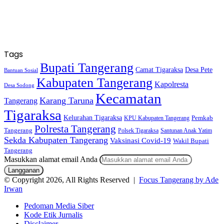
Tags
Bupati Tangerang
Camat Tigaraksa
Desa Pete
Bantuan Sosial
Kabupaten Tangerang
Kapolresta
Desa Sodong
Kecamatan
Karang Taruna
Tangerang
Tigaraksa
Kelurahan Tigaraksa
KPU Kabupaten Tangerang
Pemkab
Polresta Tangerang
Tangerang
Polsek Tigaraksa
Santunan Anak Yatim
Sekda Kabupaten Tangerang
Vaksinasi Covid-19
Wakil Bupati
Tangerang
Masukkan alamat email Anda
© Copyright 2026, All Rights Reserved |
Focus Tangerang by Ade
Irwan
Pedoman Media Siber
Kode Etik Jurnalis
Disclaimer