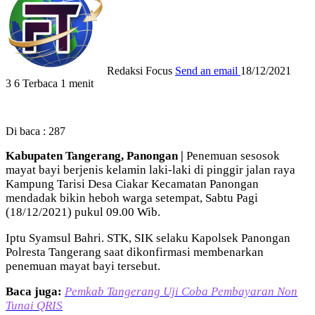
Redaksi Focus
Send an email
18/12/2021
3
6
Terbaca 1 menit
Di baca :
287
Kabupaten Tangerang, Panongan |
Penemuan sesosok
mayat bayi berjenis kelamin laki-laki di pinggir jalan raya
Kampung Tarisi Desa Ciakar Kecamatan Panongan
mendadak bikin heboh warga setempat, Sabtu Pagi
(18/12/2021) pukul 09.00 Wib.
Iptu Syamsul Bahri. STK, SIK selaku Kapolsek Panongan
Polresta Tangerang saat dikonfirmasi membenarkan
penemuan mayat bayi tersebut.
Baca juga:
Pemkab Tangerang Uji Coba Pembayaran Non
Tunai QRIS