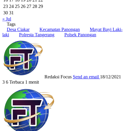
23
24
25
26
27
28
29
30
31
« Jul
Tags
Desa Ciakar
Kecamatan Panongan
Mayat Bayi Laki-
laki
Polresta Tangerang
Polsek Panongan
Redaksi Focus
Send an email
18/12/2021
3
6
Terbaca 1 menit