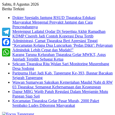
Sabtu, 8 Agustus 2026
Berita Terkini
Dokter Spesialis Jantung RSUD Tigaraksa Edukasi
Masyarakat Mengenal Penyakit Jantung dan Cara
Pencegahannya
Menjemput Lailatul Qodar Di Sepertiga Akhir Ramadhan
KDMP Cisereh Jadi Contoh Koperasi Desa Tertib
Telegram
Administrasi, Camat Tigaraksa Beri Apresiasi Tinggi
“Kecamatan Kelapa Dua Luncurkan ‘Pedas Dikit’: Pelayanan
Adminduk Lebih Cepat dan Mudah!”
Facebook
Karang Taruna Kelurahan Tigaraksa Gelar MWKT, Agus
Jupriadi Terpilih Sebagai Ketua
WhatsApp
Sekcam Tigaraksa Rita Wulan Sari Monitoring Musrenbang
Desa Sodong
Paripurna Hari Jadi Kab. Tangerang Ke-393, Basnar Bacakan
Sejarah Tangerang
Wawan Sumarwan Saksikan Kemeriahan Maulid Nabi di RW
03 Tigaraksa: Semangat Kebersamaan dan Keagungan
Dapur MBG Wajib Patuh Regulasi Dalam Menjamin Mutu
Pangan Siap Saji
Kecamatan Tigaraksa Gelar Pasar Murah, 2000 Paket
Sembako Ludes Diborong Masyarakat