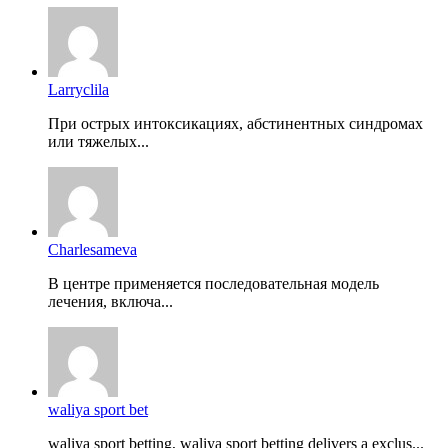
Larryclila
При острых интоксикациях, абстинентных синдромах
или тяжелых...
Charlesameva
В центре применяется последовательная модель
лечения, включа...
waliya sport bet
waliya sport betting, waliya sport betting delivers a exclus...