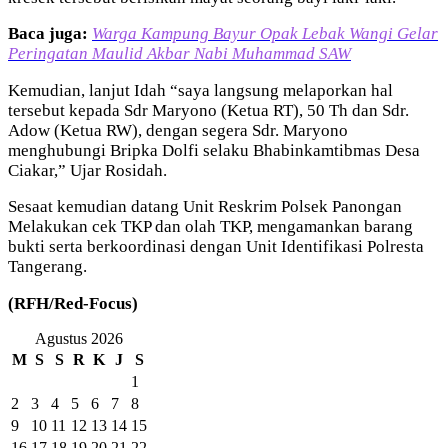
Baca juga:
Warga Kampung Bayur Opak Lebak Wangi Gelar
Peringatan Maulid Akbar Nabi Muhammad SAW
Kemudian, lanjut Idah “saya langsung melaporkan hal
tersebut kepada Sdr Maryono (Ketua RT), 50 Th dan Sdr.
Adow (Ketua RW), dengan segera Sdr. Maryono
menghubungi Bripka Dolfi selaku Bhabinkamtibmas Desa
Ciakar,” Ujar Rosidah.
Sesaat kemudian datang Unit Reskrim Polsek Panongan
Melakukan cek TKP dan olah TKP, mengamankan barang
bukti serta berkoordinasi dengan Unit Identifikasi Polresta
Tangerang.
(RFH/Red-Focus)
Agustus 2026
M
S
S
R
K
J
S
1
2
3
4
5
6
7
8
9
10
11
12
13
14
15
16
17
18
19
20
21
22