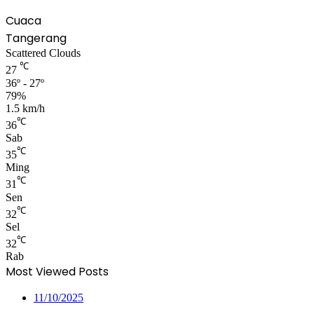
Cuaca
Tangerang
Scattered Clouds
℃
27
36º - 27º
79%
1.5 km/h
℃
36
Sab
℃
35
Ming
℃
31
Sen
℃
32
Sel
℃
32
Rab
Most Viewed Posts
11/10/2025