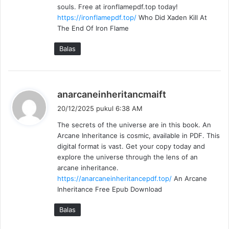
souls. Free at ironflamepdf.top today!
a
https://ironflamepdf.top/
Who Did Xaden Kill At
t
The End Of Iron Flame
a
:
Balas
b
anarcaneinheritancmaift
e
20/12/2025 pukul 6:38 AM
r
The secrets of the universe are in this book. An
k
Arcane Inheritance is cosmic, available in PDF. This
a
digital format is vast. Get your copy today and
t
explore the universe through the lens of an
a
arcane inheritance.
:
https://anarcaneinheritancepdf.top/
An Arcane
Inheritance Free Epub Download
Balas