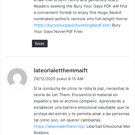
t
Readers seeking the Bury Your Gays PDF will find
a
a convenient format to enjoy this Hugo Award-
:
nominated author’s venture into full-length horror.
https://buryyourgayschucktinglepdf.site/
Bury
Your Gays Novel Pdf Free
Balas
b
lateorialetthemmaift
e
29/12/2025 pukul 8:15 AM
r
Si la conducta de otros te roba la paz, necesitas la
k
teoría de Let Them. Encuentra el material en
a
español y lee el archivo completo. Aprenderás a
t
establecer una barrera emocional saludable que te
a
proteja del estrés y te permita amar a las personas
:
tal como son, sin querer cambiarlas.
https://lateorialetthem.top/
Libertad Emocional Mel
Robbins