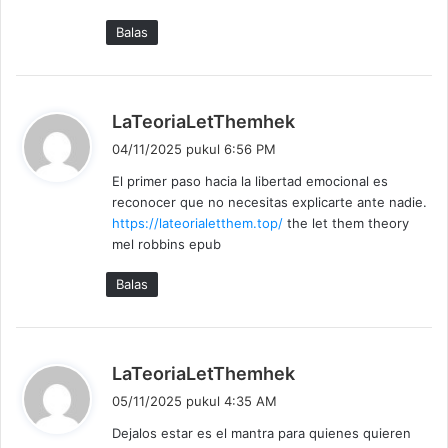
a
:
Balas
b
LaTeoriaLetThemhek
e
04/11/2025 pukul 6:56 PM
r
El primer paso hacia la libertad emocional es
k
reconocer que no necesitas explicarte ante nadie.
a
https://lateorialetthem.top/
the let them theory
t
mel robbins epub
a
:
Balas
b
LaTeoriaLetThemhek
e
05/11/2025 pukul 4:35 AM
r
Dejalos estar es el mantra para quienes quieren
k