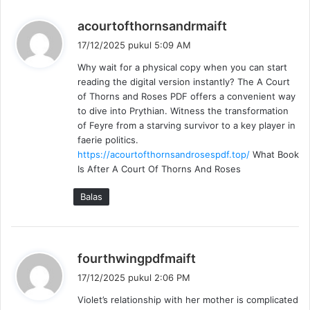
b
acourtofthornsandrmaift
e
17/12/2025 pukul 5:09 AM
r
Why wait for a physical copy when you can start
k
reading the digital version instantly? The A Court
a
of Thorns and Roses PDF offers a convenient way
t
to dive into Prythian. Witness the transformation
a
of Feyre from a starving survivor to a key player in
:
faerie politics.
https://acourtofthornsandrosespdf.top/
What Book
Is After A Court Of Thorns And Roses
Balas
b
fourthwingpdfmaift
e
17/12/2025 pukul 2:06 PM
r
Violet’s relationship with her mother is complicated
k