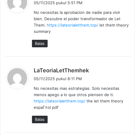
05/11/2025 pukul 5:51 PM
r
No necesitas la aprobacion de nadie para vivir
k
bien. Descubre el poder transformador de Let
a
Them.
https://lateorialetthem.top/
let them theory
t
summary
a
:
Balas
b
LaTeoriaLetThemhek
e
05/11/2025 pukul 8:11 PM
r
No necesitas mas estrategias. Solo necesitas
k
menos apego a lo que otros piensen de ti.
a
https://lateorialetthem.top/
the let them theory
t
espaГ±ol pdf
a
:
Balas