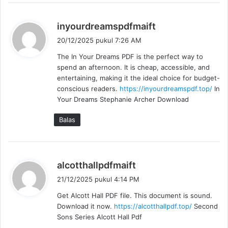
b
inyourdreamspdfmaift
e
20/12/2025 pukul 7:26 AM
r
The In Your Dreams PDF is the perfect way to
k
spend an afternoon. It is cheap, accessible, and
a
entertaining, making it the ideal choice for budget-
t
conscious readers.
https://inyourdreamspdf.top/
In
a
Your Dreams Stephanie Archer Download
:
Balas
b
alcotthallpdfmaift
e
21/12/2025 pukul 4:14 PM
r
Get Alcott Hall PDF file. This document is sound.
k
Download it now.
https://alcotthallpdf.top/
Second
a
Sons Series Alcott Hall Pdf
t