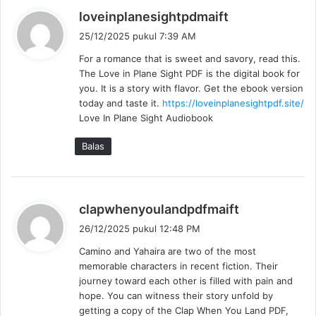
b
loveinplanesightpdmaift
e
25/12/2025 pukul 7:39 AM
r
For a romance that is sweet and savory, read this.
k
The Love in Plane Sight PDF is the digital book for
a
you. It is a story with flavor. Get the ebook version
t
today and taste it.
https://loveinplanesightpdf.site/
a
Love In Plane Sight Audiobook
:
Balas
b
clapwhenyoulandpdfmaift
e
26/12/2025 pukul 12:48 PM
r
Camino and Yahaira are two of the most
k
memorable characters in recent fiction. Their
a
journey toward each other is filled with pain and
t
hope. You can witness their story unfold by
a
getting a copy of the Clap When You Land PDF,