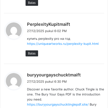
Balas
b
PerplexityKupitmaift
e
27/12/2025 pukul 6:02 PM
r
купить perplexity pro на год
k
https://uniqueartworks.ru/perplexity-kupit.html
a
t
Balas
a
:
b
buryyourgayschucktmaift
e
27/12/2025 pukul 6:30 PM
r
Discover a new favorite author. Chuck Tingle is the
k
one. The Bury Your Gays PDF is the introduction
a
you need.
t
https://buryyourgayschucktinglepdf.site/
Bury
a