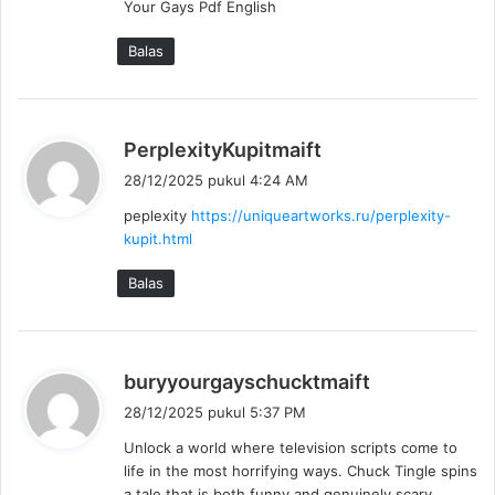
Your Gays Pdf English
:
Balas
b
PerplexityKupitmaift
e
28/12/2025 pukul 4:24 AM
r
peplexity
https://uniqueartworks.ru/perplexity-
k
kupit.html
a
t
Balas
a
:
b
buryyourgayschucktmaift
e
28/12/2025 pukul 5:37 PM
r
Unlock a world where television scripts come to
k
life in the most horrifying ways. Chuck Tingle spins
a
a tale that is both funny and genuinely scary.