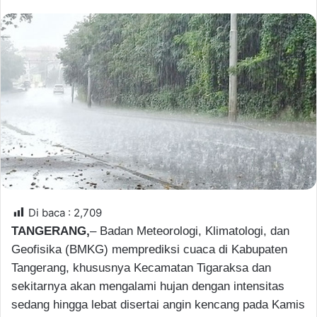
n
d
a
n
e
m
a
i
l
Di baca :
2,709
TANGERANG,
– Badan Meteorologi, Klimatologi, dan
Geofisika (BMKG) memprediksi cuaca di Kabupaten
Tangerang, khususnya Kecamatan Tigaraksa dan
sekitarnya akan mengalami hujan dengan intensitas
sedang hingga lebat disertai angin kencang pada Kamis