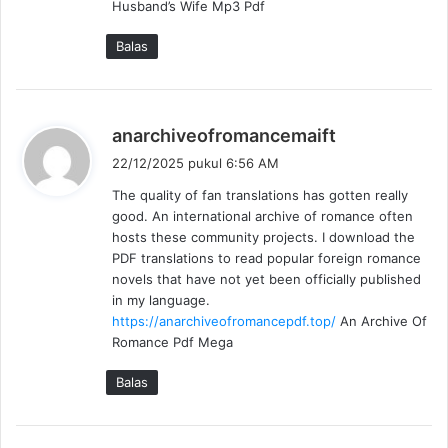
Husband’s Wife Mp3 Pdf
Balas
b
anarchiveofromancemaift
e
22/12/2025 pukul 6:56 AM
r
The quality of fan translations has gotten really
k
good. An international archive of romance often
a
hosts these community projects. I download the
t
PDF translations to read popular foreign romance
a
novels that have not yet been officially published
:
in my language.
https://anarchiveofromancepdf.top/
An Archive Of
Romance Pdf Mega
Balas