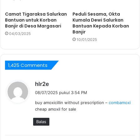
Camat Tigaraksa Salurkan
Peduli Sesama, Okta
Bantuan untuk Korban
Kumala Dewi Salurkan
Banjir di Desa Margasari
Bantuan Kepada Korban
Banjir
04/03/2025
10/01/2025
1,425 Comments
b
hlr2e
e
08/07/2025 pukul 3:54 PM
r
buy amoxicillin without prescription –
combamoxi
k
cheap amoxil for sale
a
t
Balas
a
: