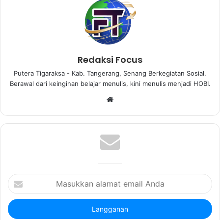
Redaksi Focus
Putera Tigaraksa - Kab. Tangerang, Senang Berkegiatan Sosial.
Berawal dari keinginan belajar menulis, kini menulis menjadi HOBI.
W
e
b
s
i
t
e
M
a
s
u
k