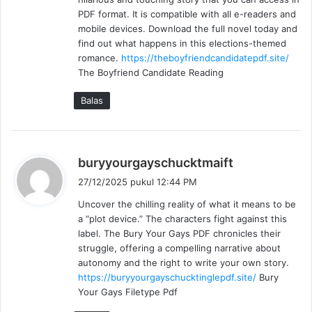
t
PDF format. It is compatible with all e-readers and
a
mobile devices. Download the full novel today and
:
find out what happens in this elections-themed
romance.
https://theboyfriendcandidatepdf.site/
The Boyfriend Candidate Reading
Balas
b
buryyourgayschucktmaift
e
27/12/2025 pukul 12:44 PM
r
Uncover the chilling reality of what it means to be
k
a “plot device.” The characters fight against this
a
label. The Bury Your Gays PDF chronicles their
t
struggle, offering a compelling narrative about
a
autonomy and the right to write your own story.
:
https://buryyourgayschucktinglepdf.site/
Bury
Your Gays Filetype Pdf