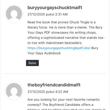
b
buryyourgayschucktmaift
e
27/12/2025 pukul 2:31 AM
r
Read the book that proves Chuck Tingle is a
k
literary force. He is more than a meme. The Bury
a
Your Gays PDF showcases his writing chops,
t
offering a sophisticated narrative that stands toe-
a
to-toe with mainstream bestsellers.
:
https://buryyourgayschucktinglepdf.site/
Bury
Your Gays Audiobook
Balas
b
theboyfriendcandidmaift
e
27/12/2025 pukul 4:22 AM
r
Are you looking for your next favorite romantic
k
comedy? The Boyfriend Candidate offers a
a
hilarious and touching story that you can access in