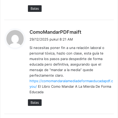
Balas
b
ComoMandarPDFmaift
e
29/12/2025 pukul 8:21 AM
r
Si necesitas poner fin a una relación laboral o
k
personal tóxica, hazlo con clase, esta guía te
a
muestra los pasos para despedirte de forma
t
educada pero definitiva, asegurando que el
a
mensaje de “mandar a la media” quede
:
perfectamente claro.
https://comomandaralamediadeformaeducadapdf.c
you/
El Libro Como Mandar A La Mierda De Forma
Educada
Balas