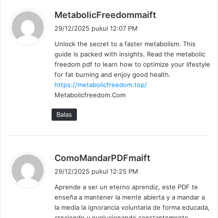
b
MetabolicFreedommaift
e
29/12/2025 pukul 12:07 PM
r
Unlock the secret to a faster metabolism. This
k
guide is packed with insights. Read the metabolic
a
freedom pdf to learn how to optimize your lifestyle
t
for fat burning and enjoy good health.
a
https://metabolicfreedom.top/
:
Metabolicfreedom.Com
Balas
b
ComoMandarPDFmaift
e
29/12/2025 pukul 12:25 PM
r
Aprende a ser un eterno aprendiz, este PDF te
k
enseña a mantener la mente abierta y a mandar a
a
la media la ignorancia voluntaria de forma educada,
t
creciendo y evolucionando constantemente.