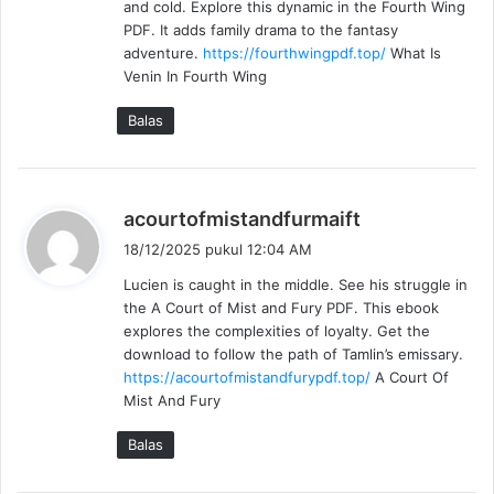
and cold. Explore this dynamic in the Fourth Wing
a
PDF. It adds family drama to the fantasy
t
adventure.
https://fourthwingpdf.top/
What Is
a
Venin In Fourth Wing
:
Balas
b
acourtofmistandfurmaift
e
18/12/2025 pukul 12:04 AM
r
Lucien is caught in the middle. See his struggle in
k
the A Court of Mist and Fury PDF. This ebook
a
explores the complexities of loyalty. Get the
t
download to follow the path of Tamlin’s emissary.
a
https://acourtofmistandfurypdf.top/
A Court Of
:
Mist And Fury
Balas