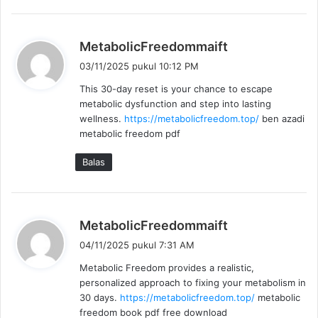
b
MetabolicFreedommaift
e
03/11/2025 pukul 10:12 PM
r
This 30-day reset is your chance to escape
k
metabolic dysfunction and step into lasting
a
wellness.
https://metabolicfreedom.top/
ben azadi
t
metabolic freedom pdf
a
:
Balas
b
MetabolicFreedommaift
e
04/11/2025 pukul 7:31 AM
r
Metabolic Freedom provides a realistic,
k
personalized approach to fixing your metabolism in
a
30 days.
https://metabolicfreedom.top/
metabolic
t
freedom book pdf free download