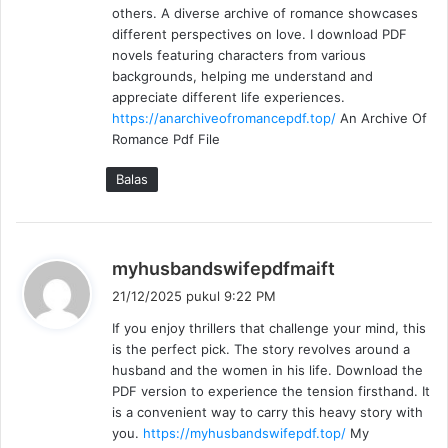
others. A diverse archive of romance showcases
a
different perspectives on love. I download PDF
t
novels featuring characters from various
a
backgrounds, helping me understand and
:
appreciate different life experiences.
https://anarchiveofromancepdf.top/
An Archive Of
Romance Pdf File
Balas
b
myhusbandswifepdfmaift
e
21/12/2025 pukul 9:22 PM
r
If you enjoy thrillers that challenge your mind, this
k
is the perfect pick. The story revolves around a
a
husband and the women in his life. Download the
t
PDF version to experience the tension firsthand. It
a
is a convenient way to carry this heavy story with
:
you.
https://myhusbandswifepdf.top/
My