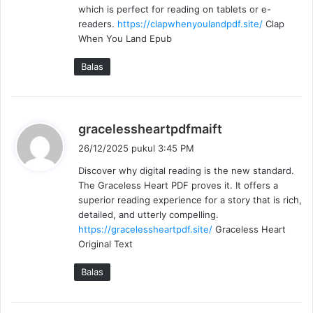
:
which is perfect for reading on tablets or e-
readers.
https://clapwhenyoulandpdf.site/
Clap
When You Land Epub
Balas
b
gracelessheartpdfmaift
e
26/12/2025 pukul 3:45 PM
r
Discover why digital reading is the new standard.
k
The Graceless Heart PDF proves it. It offers a
a
superior reading experience for a story that is rich,
t
detailed, and utterly compelling.
a
https://gracelessheartpdf.site/
Graceless Heart
:
Original Text
Balas