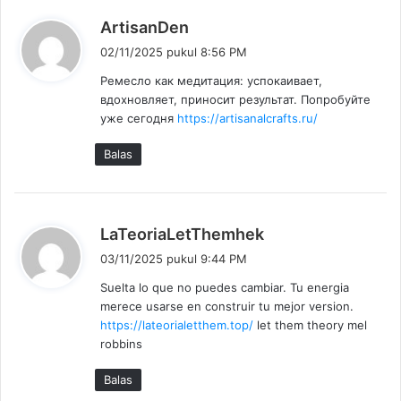
b
ArtisanDen
e
02/11/2025 pukul 8:56 PM
r
Ремесло как медитация: успокаивает,
k
вдохновляет, приносит результат. Попробуйте
a
уже сегодня
https://artisanalcrafts.ru/
t
a
Balas
:
b
LaTeoriaLetThemhek
e
03/11/2025 pukul 9:44 PM
r
Suelta lo que no puedes cambiar. Tu energia
k
merece usarse en construir tu mejor version.
a
https://lateorialetthem.top/
let them theory mel
t
robbins
a
:
Balas