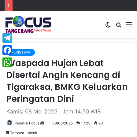
Switch
Searc
M
skin
for
Telegram
PERISTIWA
Waspada Hujan Lebat
Facebook
Disertai Angin Kencang di
WhatsApp
Tigaraksa, BMKG Keluarkan
Peringatan Dini
Kamis, 08 Mei 2025 | Jam 14.50 WIB
Redaksi Focus
S
08/05/2025
1,425
23
e
Terbaca 1 menit