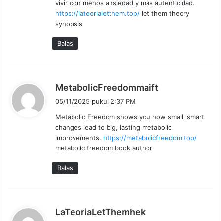
vivir con menos ansiedad y mas autenticidad.
a
https://lateorialetthem.top/
let them theory
t
synopsis
a
:
Balas
b
MetabolicFreedommaift
e
05/11/2025 pukul 2:37 PM
r
Metabolic Freedom shows you how small, smart
k
changes lead to big, lasting metabolic
a
improvements.
https://metabolicfreedom.top/
t
metabolic freedom book author
a
:
Balas
b
LaTeoriaLetThemhek
e