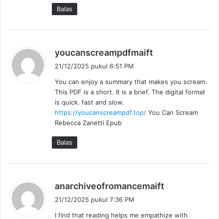
a
Balas
:
b
youcanscreampdfmaift
e
21/12/2025 pukul 6:51 PM
r
You can enjoy a summary that makes you scream.
k
This PDF is a short. It is a brief. The digital format
a
is quick. fast and slow.
t
https://youcanscreampdf.top/
You Can Scream
a
Rebecca Zanetti Epub
:
Balas
b
anarchiveofromancemaift
e
21/12/2025 pukul 7:36 PM
r
I find that reading helps me empathize with
k