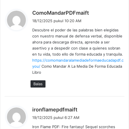
b
ComoMandarPDFmaift
e
18/12/2025 pukul 10:20 AM
r
Descubre el poder de las palabras bien elegidas
k
con nuestro manual de defensa verbal, disponible
a
ahora para descarga directa, aprende a ser
t
asertivo y a despedir con clase a quienes sobran
a
en tu vida, todo ello de forma educada y tranquila.
:
https://comomandaralamediadeformaeducadapdf.c
you/
Como Mandar A La Media De Forma Educada
Libro
Balas
b
ironflamepdfmaift
e
19/12/2025 pukul 6:27 AM
r
Iron Flame PDF: Fire fantasy! Sequel scorches
k