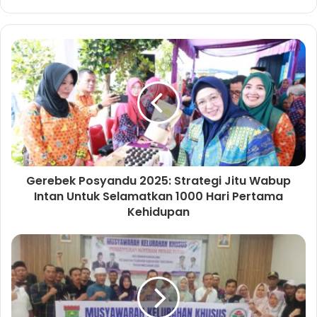
k
a
n
a
l
a
m
a
t
e
m
a
Gerebek Posyandu 2025: Strategi Jitu Wabup
i
Intan Untuk Selamatkan 1000 Hari Pertama
l
Kehidupan
A
n
d
a