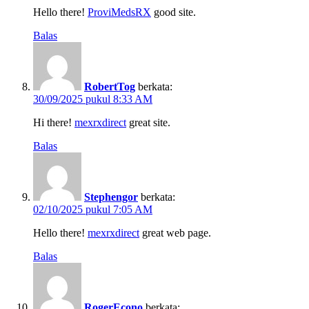
Hello there!
ProviMedsRX
good site.
Balas
RobertTog
berkata:
30/09/2025 pukul 8:33 AM
Hi there!
mexrxdirect
great site.
Balas
Stephengor
berkata:
02/10/2025 pukul 7:05 AM
Hello there!
mexrxdirect
great web page.
Balas
RogerEcono
berkata: