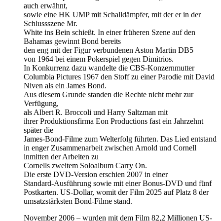
auch erwähnt,
sowie eine HK UMP mit Schalldämpfer, mit der er in der
Schlussszene Mr.
White ins Bein schießt. In einer früheren Szene auf den
Bahamas gewinnt Bond bereits
den eng mit der Figur verbundenen Aston Martin DB5
von 1964 bei einem Pokerspiel gegen Dimitrios.
In Konkurrenz dazu wandelte die CBS-Konzernmutter
Columbia Pictures 1967 den Stoff zu einer Parodie mit David
Niven als ein James Bond.
Aus diesem Grunde standen die Rechte nicht mehr zur
Verfügung,
als Albert R. Broccoli und Harry Saltzman mit
ihrer Produktionsfirma Eon Productions fast ein Jahrzehnt
später die
James-Bond-Filme zum Welterfolg führten. Das Lied entstand
in enger Zusammenarbeit zwischen Arnold und Cornell
inmitten der Arbeiten zu
Cornells zweitem Soloalbum Carry On.
Die erste DVD-Version erschien 2007 in einer
Standard-Ausführung sowie mit einer Bonus-DVD und fünf
Postkarten. US-Dollar, womit der Film 2025 auf Platz 8 der
umsatzstärksten Bond-Filme stand.
November 2006 – wurden mit dem Film 82,2 Millionen US-