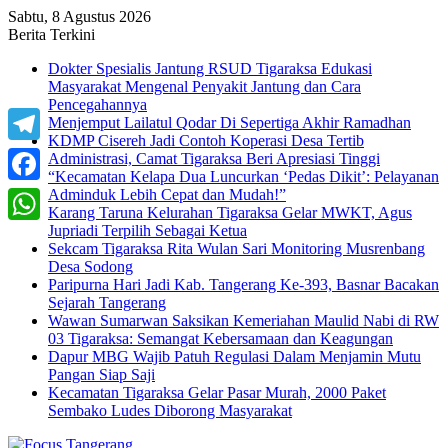
Sabtu, 8 Agustus 2026
Berita Terkini
Dokter Spesialis Jantung RSUD Tigaraksa Edukasi
Masyarakat Mengenal Penyakit Jantung dan Cara
Pencegahannya
Menjemput Lailatul Qodar Di Sepertiga Akhir Ramadhan
KDMP Cisereh Jadi Contoh Koperasi Desa Tertib
Telegram
Administrasi, Camat Tigaraksa Beri Apresiasi Tinggi
“Kecamatan Kelapa Dua Luncurkan ‘Pedas Dikit’: Pelayanan
Adminduk Lebih Cepat dan Mudah!”
Facebook
Karang Taruna Kelurahan Tigaraksa Gelar MWKT, Agus
Jupriadi Terpilih Sebagai Ketua
WhatsApp
Sekcam Tigaraksa Rita Wulan Sari Monitoring Musrenbang
Desa Sodong
Paripurna Hari Jadi Kab. Tangerang Ke-393, Basnar Bacakan
Sejarah Tangerang
Wawan Sumarwan Saksikan Kemeriahan Maulid Nabi di RW
03 Tigaraksa: Semangat Kebersamaan dan Keagungan
Dapur MBG Wajib Patuh Regulasi Dalam Menjamin Mutu
Pangan Siap Saji
Kecamatan Tigaraksa Gelar Pasar Murah, 2000 Paket
Sembako Ludes Diborong Masyarakat