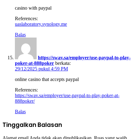
casino with paypal
References:
uaslaboratory.synology.me
Balas
https://swav.sa/employer/use-paypal-to-play-
poker-at-888poker
berkata:
29/12/2025 pukul 4:59 PM
online casino that accepts paypal
References:
https://swav.sa/employer/use-paypal-to-play-poker-at-
888poker/
Balas
Tinggalkan Balasan
Alamat email Anda tidak akan dipublikasikan.
Ruas yang wajib