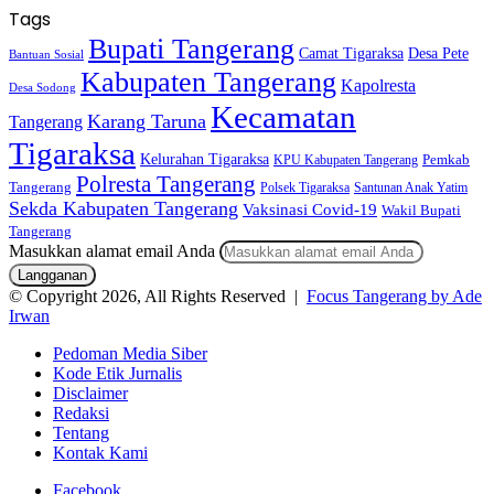
Tags
Bupati Tangerang
Camat Tigaraksa
Desa Pete
Bantuan Sosial
Kabupaten Tangerang
Kapolresta
Desa Sodong
Kecamatan
Karang Taruna
Tangerang
Tigaraksa
Kelurahan Tigaraksa
KPU Kabupaten Tangerang
Pemkab
Polresta Tangerang
Tangerang
Polsek Tigaraksa
Santunan Anak Yatim
Sekda Kabupaten Tangerang
Vaksinasi Covid-19
Wakil Bupati
Tangerang
Masukkan alamat email Anda
© Copyright 2026, All Rights Reserved |
Focus Tangerang by Ade
Irwan
Pedoman Media Siber
Kode Etik Jurnalis
Disclaimer
Redaksi
Tentang
Kontak Kami
Facebook