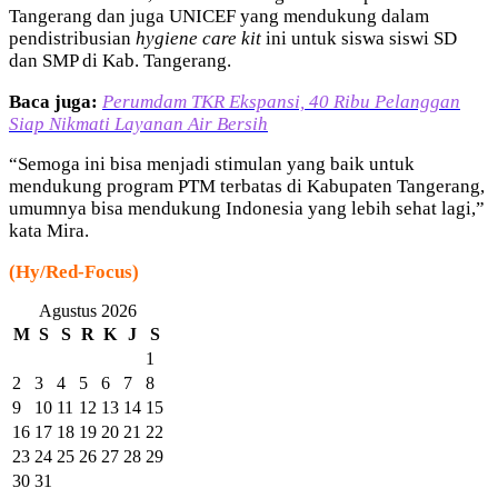
Tangerang dan juga UNICEF yang mendukung dalam
pendistribusian
hygiene care kit
ini untuk siswa siswi SD
dan SMP di Kab. Tangerang.
Baca juga:
Perumdam TKR Ekspansi, 40 Ribu Pelanggan
Siap Nikmati Layanan Air Bersih
“Semoga ini bisa menjadi stimulan yang baik untuk
mendukung program PTM terbatas di Kabupaten Tangerang,
umumnya bisa mendukung Indonesia yang lebih sehat lagi,”
kata Mira.
(Hy/Red-Focus)
Agustus 2026
M
S
S
R
K
J
S
1
2
3
4
5
6
7
8
9
10
11
12
13
14
15
16
17
18
19
20
21
22
23
24
25
26
27
28
29
30
31