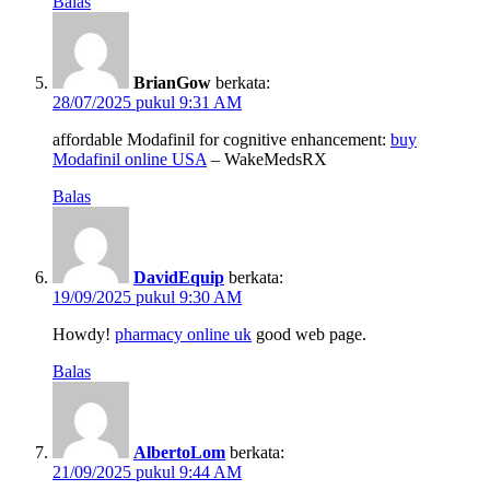
Balas
BrianGow
berkata:
28/07/2025 pukul 9:31 AM
affordable Modafinil for cognitive enhancement:
buy
Modafinil online USA
– WakeMedsRX
Balas
DavidEquip
berkata:
19/09/2025 pukul 9:30 AM
Howdy!
pharmacy online uk
good web page.
Balas
AlbertoLom
berkata:
21/09/2025 pukul 9:44 AM