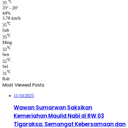
℃
35
35º - 26º
44%
3.78 km/h
℃
35
Sab
℃
35
Ming
℃
32
Sen
℃
32
Sel
℃
31
Rab
Most Viewed Posts
11/10/2025
Wawan Sumarwan Saksikan
Kemeriahan Maulid Nabi di RW 03
Tigaraksa: Semangat Kebersamaan dan