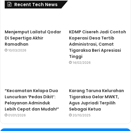
Recent Tech News
Menjemput Lailatul Qodar
KDMP Cisereh Jadi Contoh
Di Sepertiga Akhir
Koperasi Desa Tertib
Ramadhan
Administrasi, Camat
Tigaraksa Beri Apresiasi
10/03/2026
Tinggi
14/02/2026
“Kecamatan Kelapa Dua
Karang Taruna Kelurahan
Luncurkan ‘Pedas Dikit’:
Tigaraksa Gelar MWKT,
Pelayanan Adminduk
Agus Jupriadi Terpilih
Lebih Cepat dan Mudah!”
Sebagai Ketua
01/01/2026
20/10/2025