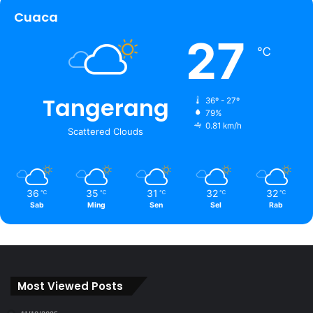
Cuaca
27
℃
Tangerang
36º - 27º
79%
0.81 km/h
Scattered Clouds
36
35
31
32
32
℃
℃
℃
℃
℃
Sab
Ming
Sen
Sel
Rab
Most Viewed Posts