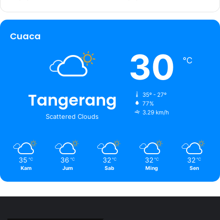
Cuaca
30
℃
Tangerang
35º - 27º
77%
3.29 km/h
Scattered Clouds
35
36
32
32
32
℃
℃
℃
℃
℃
Kam
Jum
Sab
Ming
Sen