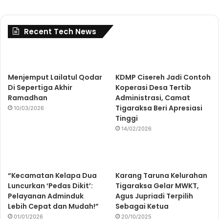
Recent Tech News
Menjemput Lailatul Qodar
KDMP Cisereh Jadi Contoh
Di Sepertiga Akhir
Koperasi Desa Tertib
Ramadhan
Administrasi, Camat
Tigaraksa Beri Apresiasi
10/03/2026
Tinggi
14/02/2026
“Kecamatan Kelapa Dua
Karang Taruna Kelurahan
Luncurkan ‘Pedas Dikit’:
Tigaraksa Gelar MWKT,
Pelayanan Adminduk
Agus Jupriadi Terpilih
Lebih Cepat dan Mudah!”
Sebagai Ketua
01/01/2026
20/10/2025