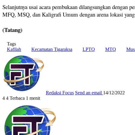
Selanjutnya usai acara pembukaan dilangsungkan dengan pe
MFQ, MSQ, dan Kaligrafi Umum dengan arena lokasi yang te
(Tatang)
Tags
Kafilah
Kecamatan Tigaraksa
LPTQ
MTQ
Musa
Redaksi Focus
Send an email
14/12/2022
4
4
Terbaca 1 menit