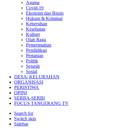
Agama
Covid-19
Ekonomi dan Bisnis
Hukum & Kriminal
Kebersihan
Kesehatan
Kuliner
Olah Raga
Pemerintahan
Pendidikan
Pertanian
Politik
Sejarah
Sosial
DESA/ KELURAHAN
ORGANISASI
PERISTIWA
OPINI
SERBA-SERBI
FOCUS TANGERANG TV
Search for
Switch skin
Sidebar