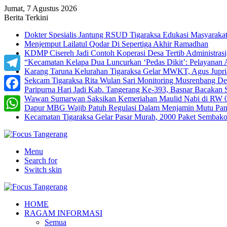
Jumat, 7 Agustus 2026
Berita Terkini
Dokter Spesialis Jantung RSUD Tigaraksa Edukasi Masyaraka
Menjemput Lailatul Qodar Di Sepertiga Akhir Ramadhan
KDMP Cisereh Jadi Contoh Koperasi Desa Tertib Administrasi,
“Kecamatan Kelapa Dua Luncurkan ‘Pedas Dikit’: Pelayanan
Karang Taruna Kelurahan Tigaraksa Gelar MWKT, Agus Jupria
Telegram
Sekcam Tigaraksa Rita Wulan Sari Monitoring Musrenbang D
Paripurna Hari Jadi Kab. Tangerang Ke-393, Basnar Bacakan 
Wawan Sumarwan Saksikan Kemeriahan Maulid Nabi di RW 0
Facebook
Dapur MBG Wajib Patuh Regulasi Dalam Menjamin Mutu Pang
Kecamatan Tigaraksa Gelar Pasar Murah, 2000 Paket Sembak
WhatsApp
Menu
Search for
Switch skin
HOME
RAGAM INFORMASI
Semua