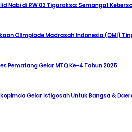
d Nabi di RW 03 Tigaraksa: Semangat Keber
aan Olimpiade Madrasah Indonesia (OMI) Tin
des Pematang Gelar MTQ Ke-4 Tahun 2025
rkopimda Gelar Istigosah Untuk Bangsa & Daer