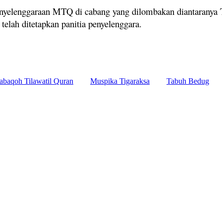
nyelenggaraan MTQ di cabang yang dilombakan diantaranya T
lah ditetapkan panitia penyelenggara.
baqoh Tilawatil Quran
Muspika Tigaraksa
Tabuh Bedug