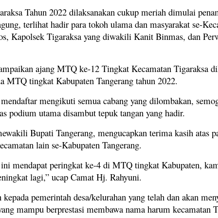
ksa Tahun 2022 dilaksanakan cukup meriah dimulai penampi
ung, terlihat hadir para tokoh ulama dan masyarakat se-Ke
os, Kapolsek Tigaraksa yang diwakili Kanit Binmas, dan Per
paikan ajang MTQ ke-12 Tingkat Kecamatan Tigaraksa dihar
pada MTQ tingkat Kabupaten Tangerang tahun 2022.
 mendaftar mengikuti semua cabang yang dilombakan, semog
as podium utama disambut tepuk tangan yang hadir.
ewakili Bupati Tangerang, mengucapkan terima kasih atas p
ecamatan lain se-Kabupaten Tangerang.
n ini mendapat peringkat ke-4 di MTQ tingkat Kabupaten, ka
ningkat lagi,” ucap Camat Hj. Rahyuni.
h kepada pemerintah desa/kelurahan yang telah dan akan m
ah yang mampu berprestasi membawa nama harum kecamatan T