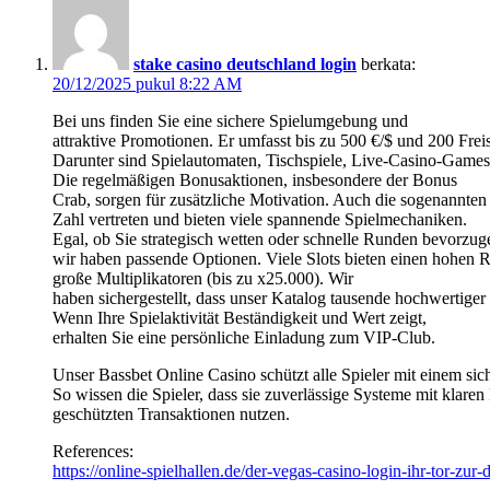
stake casino deutschland login
berkata:
20/12/2025 pukul 8:22 AM
Bei uns finden Sie eine sichere Spielumgebung und
attraktive Promotionen. Er umfasst bis zu 500 €/$ und 200 Freis
Darunter sind Spielautomaten, Tischspiele, Live-Casino-Games, 
Die regelmäßigen Bonusaktionen, insbesondere der Bonus
Crab, sorgen für zusätzliche Motivation. Auch die sogenannten 
Zahl vertreten und bieten viele spannende Spielmechaniken.
Egal, ob Sie strategisch wetten oder schnelle Runden bevorzug
wir haben passende Optionen. Viele Slots bieten einen hohen 
große Multiplikatoren (bis zu x25.000). Wir
haben sichergestellt, dass unser Katalog tausende hochwertige
Wenn Ihre Spielaktivität Beständigkeit und Wert zeigt,
erhalten Sie eine persönliche Einladung zum VIP-Club.
Unser Bassbet Online Casino schützt alle Spieler mit einem si
So wissen die Spieler, dass sie zuverlässige Systeme mit klar
geschützten Transaktionen nutzen.
References:
https://online-spielhallen.de/der-vegas-casino-login-ihr-tor-zur-d