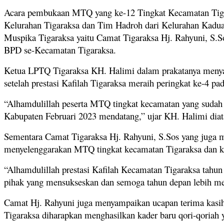
Acara pembukaan MTQ yang ke-12 Tingkat Kecamatan Tigara
Kelurahan Tigaraksa dan Tim Hadroh dari Kelurahan Kaduag
Muspika Tigaraksa yaitu Camat Tigaraksa Hj. Rahyuni, S.S
BPD se-Kecamatan Tigaraksa.
Ketua LPTQ Tigaraksa KH. Halimi dalam prakatanya menyam
setelah prestasi Kafilah Tigaraksa meraih peringkat ke-4 
“Alhamdulillah peserta MTQ tingkat kecamatan yang sudah
Kabupaten Februari 2023 mendatang,” ujar KH. Halimi diat
Sementara Camat Tigaraksa Hj. Rahyuni, S.Sos yang juga m
menyelenggarakan MTQ tingkat kecamatan Tigaraksa dan k
“Alhamdulillah prestasi Kafilah Kecamatan Tigaraksa tahu
pihak yang mensukseskan dan semoga tahun depan lebih me
Camat Hj. Rahyuni juga menyampaikan ucapan terima kasi
Tigaraksa diharapkan menghasilkan kader baru qori-qori