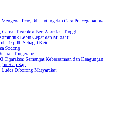
t Mengenal Penyakit Jantung dan Cara Pencegahannya
 Camat Tigaraksa Beri Apresiasi Tinggi
 Adminduk Lebih Cepat dan Mudah!”
di Terpilih Sebagai Ketua
esa Sodong
Sejarah Tangerang
3 Tigaraksa: Semangat Kebersamaan dan Keagungan
an Siap Saji
o Ludes Diborong Masyarakat