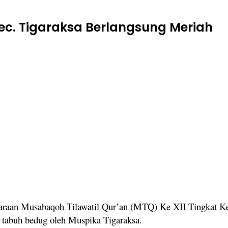
Kec. Tigaraksa Berlangsung Meriah
araan Musabaqoh Tilawatil Qur’an (MTQ) Ke XII Tingkat K
i tabuh bedug oleh Muspika Tigaraksa.