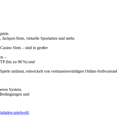
piele.
Jackpot-Slots, virtuelle Sportarten und mehr.
Casino Slots – sind in großer
en –
RTP (bis zu 98 %) und
r Spiele umfasst, entwickelt von vertrauenswürdigen Online-Softwareanb
cheren System.
en Bedingungen und
igitalen-spielwelt/