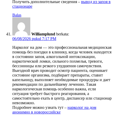
Получить дополнительные сведения –
вывод из запоя в
стационаре
Balas
Williamplund
berkata:
06/08/2026 pukul 7:17 PM
Нарколог на дом — это профессиональная медицинская
помощь без поездки в клинику, когда человек находится
в состоянии запоя, алкогольной интоксикации,
наркотической ломки, сильного похмелья, тревоги,
бессонницы или резкого ухудшения самочувствия.
Выездной врач проводит осмотр пациента, оценивает
состояние организма, подбирает препараты, ставит
капельницу, выполняет необходимые процедуры и дает
рекомендации по дальнейшему лечению. Такая
наркологическая помощь особенно важна, если
ситуация требует быстрого реагирования, а
самостоятельно ехать в центр, диспансер или стационар
невозможно.
Подробнее можно узнать тут –
нарколог на дом
анонимно в новороссийске