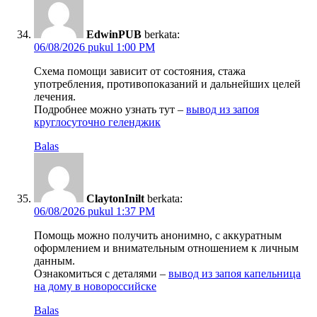
EdwinPUB
berkata:
06/08/2026 pukul 1:00 PM
Схема помощи зависит от состояния, стажа
употребления, противопоказаний и дальнейших целей
лечения.
Подробнее можно узнать тут –
вывод из запоя
круглосуточно геленджик
Balas
ClaytonInilt
berkata:
06/08/2026 pukul 1:37 PM
Помощь можно получить анонимно, с аккуратным
оформлением и внимательным отношением к личным
данным.
Ознакомиться с деталями –
вывод из запоя капельница
на дому в новороссийске
Balas