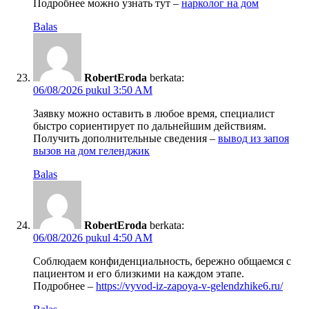
Подробнее можно узнать тут –
нарколог на дом
Balas
RobertEroda
berkata:
06/08/2026 pukul 3:50 AM
Заявку можно оставить в любое время, специалист
быстро сориентирует по дальнейшим действиям.
Получить дополнительные сведения –
вывод из запоя
вызов на дом геленджик
Balas
RobertEroda
berkata:
06/08/2026 pukul 4:50 AM
Соблюдаем конфиденциальность, бережно общаемся с
пациентом и его близкими на каждом этапе.
Подробнее –
https://vyvod-iz-zapoya-v-gelendzhike6.ru/