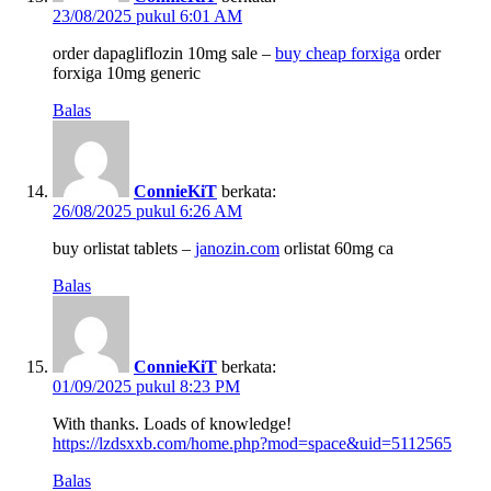
23/08/2025 pukul 6:01 AM
order dapagliflozin 10mg sale –
buy cheap forxiga
order
forxiga 10mg generic
Balas
ConnieKiT
berkata:
26/08/2025 pukul 6:26 AM
buy orlistat tablets –
janozin.com
orlistat 60mg ca
Balas
ConnieKiT
berkata:
01/09/2025 pukul 8:23 PM
With thanks. Loads of knowledge!
https://lzdsxxb.com/home.php?mod=space&uid=5112565
Balas