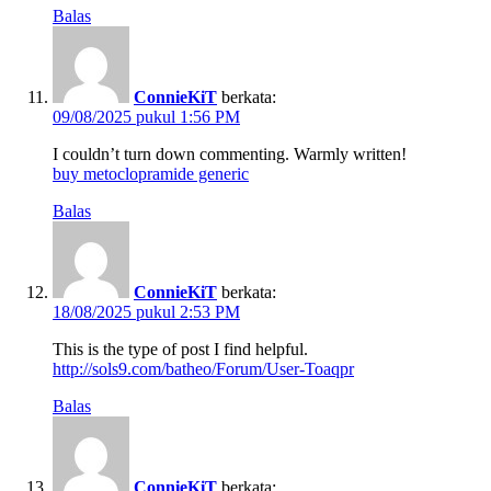
Balas
ConnieKiT
berkata:
09/08/2025 pukul 1:56 PM
I couldn’t turn down commenting. Warmly written!
buy metoclopramide generic
Balas
ConnieKiT
berkata:
18/08/2025 pukul 2:53 PM
This is the type of post I find helpful.
http://sols9.com/batheo/Forum/User-Toaqpr
Balas
ConnieKiT
berkata: