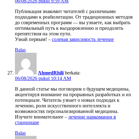
06/08/2026 pukul 9:59 AM
Публикация знакомит читателей с различными
подходами к реабилитации. От традиционных методов
до современных программ — вы узнаете, как выбрать
оптимальный путь к выздоровлению и преодолеть
препятствия на этом пути.
Узнай первым! –
солевая зависимость лечение
Balas
AhmedRhili
berkata:
06/08/2026 pukul 10:14 AM
В данной статье мы поговорим о будущем медицины,
акцентируя внимание на прорывных разработках и их
потенциале. Читатель узнает о новых подходах к
лечению, роли искусственного интеллекта и
возможностях персонализированной медицины.
Изучите внимательнее –
лечение наркомании в
стационаре
Balas