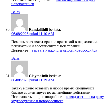
новороссийск
Balas
Randallthilt
berkata:
06/08/2026 pukul 11:10 AM
Помощь оказывают врачи с практикой в наркологии,
психиатрии и восстановительной терапии.
Детальнее –
вызвать нарколога на дом новороссийск
Balas
ClaytonInilt
berkata:
06/08/2026 pukul 11:29 AM
Заявку можно оставить в любое время, специалист
быстро сориентирует по дальнейшим действиям.
Исследовать вопрос подробнее –
вывод из запоя на дому
круглосуточно в новороссийске