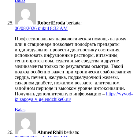
Balas
RobertEroda
berkata:
06/08/2026 pukul 8:32 AM
Профессиональная наркологическая помощь на дому
или в стационаре позволяет подобрать препараты
индивидуально, провести диагностику состояния,
использовать инфузионные растворы, витамины,
гепатопротекторы, седативные средства и другие
медикаменты только по результатам осмотра. Такой
подход особенно важен при хронических заболеваниях
сердца, печени, желудка, поджелудочной железы,
сахарном диабете, пожилом возрасте, длительном
запойном периоде и высоком уровне интоксикации.
Получить дополнительную информацию –
https://vyvod-
iz-zapoya-v-gelendzhike6.ru/
Balas
AhmedRhili
berkata: