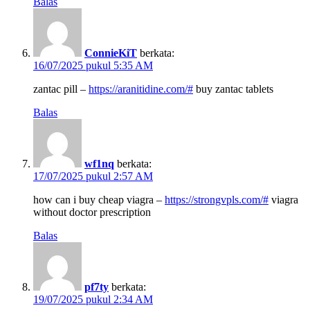
Balas
ConnieKiT
berkata:
16/07/2025 pukul 5:35 AM
zantac pill –
https://aranitidine.com/#
buy zantac tablets
Balas
wf1nq
berkata:
17/07/2025 pukul 2:57 AM
how can i buy cheap viagra –
https://strongvpls.com/#
viagra
without doctor prescription
Balas
pf7ty
berkata:
19/07/2025 pukul 2:34 AM