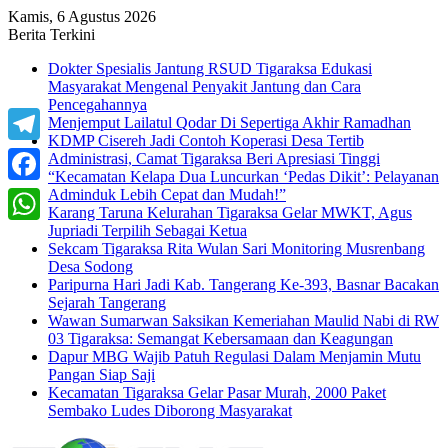
Kamis, 6 Agustus 2026
Berita Terkini
Dokter Spesialis Jantung RSUD Tigaraksa Edukasi
Masyarakat Mengenal Penyakit Jantung dan Cara
Pencegahannya
Menjemput Lailatul Qodar Di Sepertiga Akhir Ramadhan
KDMP Cisereh Jadi Contoh Koperasi Desa Tertib
Telegram
Administrasi, Camat Tigaraksa Beri Apresiasi Tinggi
“Kecamatan Kelapa Dua Luncurkan ‘Pedas Dikit’: Pelayanan
Adminduk Lebih Cepat dan Mudah!”
Facebook
Karang Taruna Kelurahan Tigaraksa Gelar MWKT, Agus
Jupriadi Terpilih Sebagai Ketua
WhatsApp
Sekcam Tigaraksa Rita Wulan Sari Monitoring Musrenbang
Desa Sodong
Paripurna Hari Jadi Kab. Tangerang Ke-393, Basnar Bacakan
Sejarah Tangerang
Wawan Sumarwan Saksikan Kemeriahan Maulid Nabi di RW
03 Tigaraksa: Semangat Kebersamaan dan Keagungan
Dapur MBG Wajib Patuh Regulasi Dalam Menjamin Mutu
Pangan Siap Saji
Kecamatan Tigaraksa Gelar Pasar Murah, 2000 Paket
Sembako Ludes Diborong Masyarakat