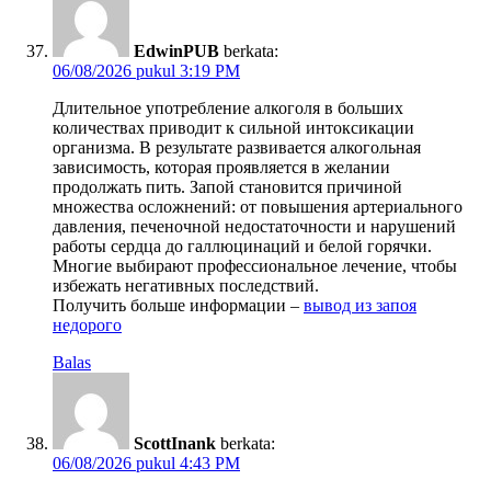
EdwinPUB
berkata:
06/08/2026 pukul 3:19 PM
Длительное употребление алкоголя в больших
количествах приводит к сильной интоксикации
организма. В результате развивается алкогольная
зависимость, которая проявляется в желании
продолжать пить. Запой становится причиной
множества осложнений: от повышения артериального
давления, печеночной недостаточности и нарушений
работы сердца до галлюцинаций и белой горячки.
Многие выбирают профессиональное лечение, чтобы
избежать негативных последствий.
Получить больше информации –
вывод из запоя
недорого
Balas
ScottInank
berkata:
06/08/2026 pukul 4:43 PM