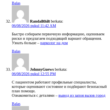
Balas
Randallthilt
berkata:
06/08/2026 pukul 11:42 AM
Быстро собираем первичную информацию, оцениваем
риски и предлагаем подходящий вариант обращения.
Узнать больше –
нарколог на дом
Balas
JohnnyGuews
berkata:
06/08/2026 pukul 12:55 PM
С пациентом работают профильные специалисты,
которые оценивают состояние и подбирают безопасный
план помощи.
Ознакомиться с деталями –
вывод из запоя вызов город
Balas