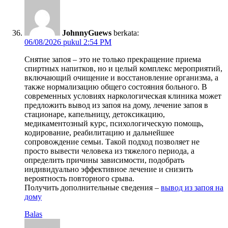
JohnnyGuews
berkata:
06/08/2026 pukul 2:54 PM
Снятие запоя – это не только прекращение приема
спиртных напитков, но и целый комплекс мероприятий,
включающий очищение и восстановление организма, а
также нормализацию общего состояния больного. В
современных условиях наркологическая клиника может
предложить вывод из запоя на дому, лечение запоя в
стационаре, капельницу, детоксикацию,
медикаментозный курс, психологическую помощь,
кодирование, реабилитацию и дальнейшее
сопровождение семьи. Такой подход позволяет не
просто вывести человека из тяжелого периода, а
определить причины зависимости, подобрать
индивидуально эффективное лечение и снизить
вероятность повторного срыва.
Получить дополнительные сведения –
вывод из запоя на
дому
Balas