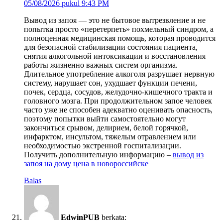
05/08/2026 pukul 9:43 PM
Вывод из запоя — это не бытовое вытрезвление и не
попытка просто «перетерпеть» похмельный синдром, а
полноценная медицинская помощь, которая проводится
для безопасной стабилизации состояния пациента,
снятия алкогольной интоксикации и восстановления
работы жизненно важных систем организма.
Длительное употребление алкоголя разрушает нервную
систему, нарушает сон, ухудшает функции печени,
почек, сердца, сосудов, желудочно-кишечного тракта и
головного мозга. При продолжительном запое человек
часто уже не способен адекватно оценивать опасность,
поэтому попытки выйти самостоятельно могут
закончиться срывом, делирием, белой горячкой,
инфарктом, инсультом, тяжелым отравлением или
необходимостью экстренной госпитализации.
Получить дополнительную информацию –
вывод из
запоя на дому цена в новороссийске
Balas
EdwinPUB
berkata: