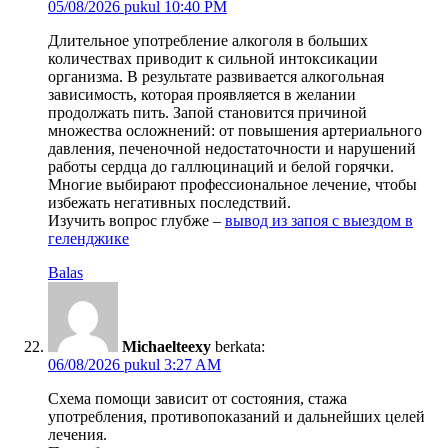
05/08/2026 pukul 10:40 PM
Длительное употребление алкоголя в больших
количествах приводит к сильной интоксикации
организма. В результате развивается алкогольная
зависимость, которая проявляется в желании
продолжать пить. Запой становится причиной
множества осложнений: от повышения артериального
давления, печеночной недостаточности и нарушений
работы сердца до галлюцинаций и белой горячки.
Многие выбирают профессиональное лечение, чтобы
избежать негативных последствий.
Изучить вопрос глубже –
вывод из запоя с выездом в
геленджике
Balas
Michaelteexy
berkata:
06/08/2026 pukul 3:27 AM
Схема помощи зависит от состояния, стажа
употребления, противопоказаний и дальнейших целей
лечения.