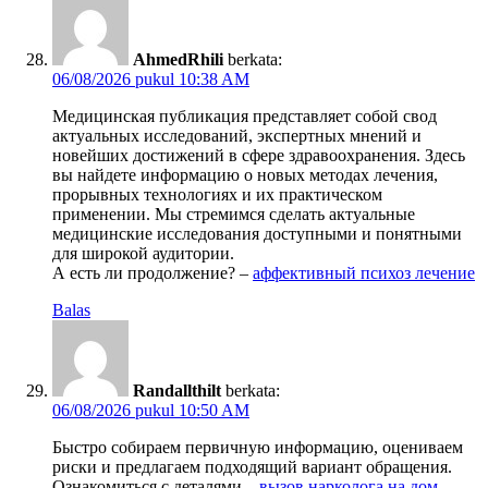
AhmedRhili
berkata:
06/08/2026 pukul 10:38 AM
Медицинская публикация представляет собой свод
актуальных исследований, экспертных мнений и
новейших достижений в сфере здравоохранения. Здесь
вы найдете информацию о новых методах лечения,
прорывных технологиях и их практическом
применении. Мы стремимся сделать актуальные
медицинские исследования доступными и понятными
для широкой аудитории.
А есть ли продолжение? –
аффективный психоз лечение
Balas
Randallthilt
berkata:
06/08/2026 pukul 10:50 AM
Быстро собираем первичную информацию, оцениваем
риски и предлагаем подходящий вариант обращения.
Ознакомиться с деталями –
вызов нарколога на дом