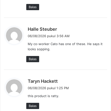
t
Balas
a
:
b
Halle Steuber
e
06/08/2026 pukul 3:56 AM
r
My co-worker Cato has one of these. He says it
k
looks sopping.
a
t
Balas
a
:
b
Taryn Hackett
e
06/08/2026 pukul 1:25 PM
r
this product is ratty.
k
a
Balas
t