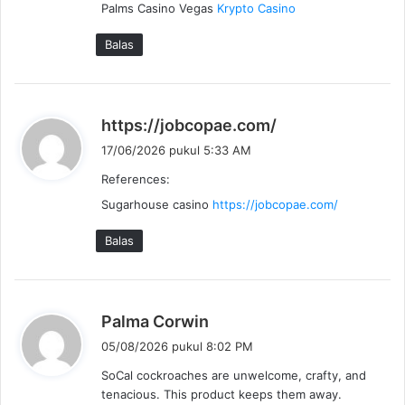
Palms Casino Vegas
a
Krypto Casino
t
Balas
a
:
b
https://jobcopae.com/
e
17/06/2026 pukul 5:33 AM
r
References:
k
Sugarhouse casino
https://jobcopae.com/
a
t
Balas
a
:
b
Palma Corwin
e
05/08/2026 pukul 8:02 PM
r
SoCal cockroaches are unwelcome, crafty, and
k
tenacious. This product keeps them away.
a