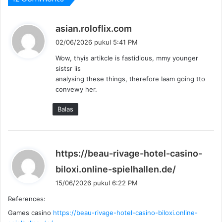
b
asian.roloflix.com
e
02/06/2026 pukul 5:41 PM
r
Wow, thyis artikcle is fastidious, mmy younger
k
sistsr iis
a
analysing these things, therefore Iaam going tto
t
convewy her.
a
:
Balas
https://beau-rivage-hotel-casino-
b
biloxi.online-spielhallen.de/
e
15/06/2026 pukul 6:22 PM
r
References:
k
Games casino
https://beau-rivage-hotel-casino-biloxi.online-
a