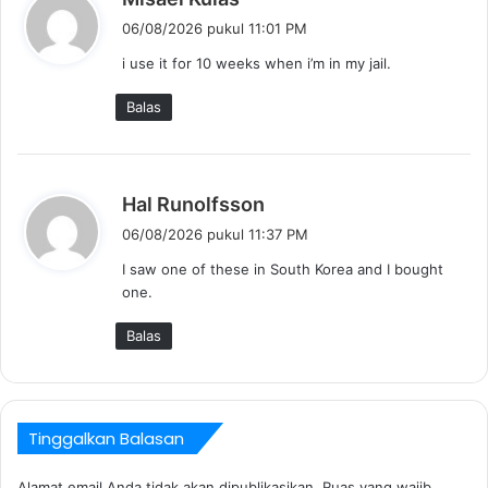
e
06/08/2026 pukul 11:01 PM
r
i use it for 10 weeks when i’m in my jail.
k
a
Balas
t
a
:
b
Hal Runolfsson
e
06/08/2026 pukul 11:37 PM
r
I saw one of these in South Korea and I bought
k
one.
a
t
Balas
a
:
Tinggalkan Balasan
Alamat email Anda tidak akan dipublikasikan.
Ruas yang wajib