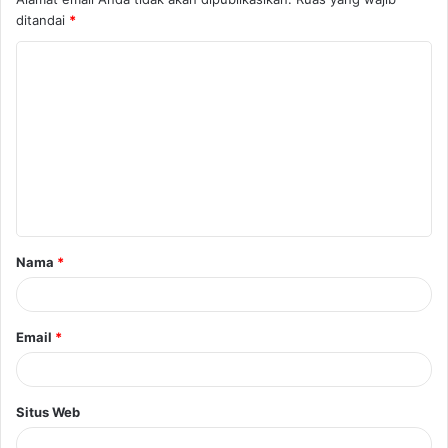
ditandai
*
K
o
m
e
n
t
a
Nama
*
r
*
Email
*
Situs Web