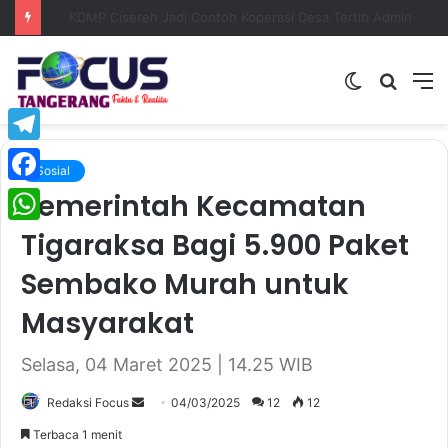
KDMP Cisereh Jadi Contoh Koperasi Desa Tertib Administrasi, Camat Tigaraksa Beri Apresiasi Tinggi
Switch
Searc
M
skin
for
Telegram
Sosial
Pemerintah Kecamatan
Facebook
Tigaraksa Bagi 5.900 Paket
WhatsApp
Sembako Murah untuk
Masyarakat
Selasa, 04 Maret 2025 | 14.25 WIB
Redaksi Focus
S
04/03/2025
12
12
e
Terbaca 1 menit