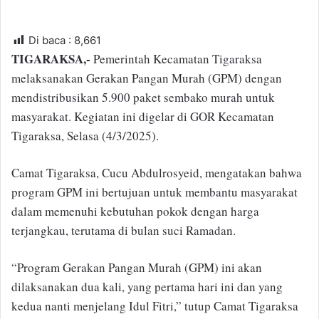
n
d
a
Di baca :
8,661
n
TIGARAKSA,-
Pemerintah Kecamatan Tigaraksa
e
melaksanakan Gerakan Pangan Murah (GPM) dengan
m
mendistribusikan 5.900 paket sembako murah untuk
a
masyarakat. Kegiatan ini digelar di GOR Kecamatan
i
Tigaraksa, Selasa (4/3/2025).
l
Camat Tigaraksa, Cucu Abdulrosyeid, mengatakan bahwa
program GPM ini bertujuan untuk membantu masyarakat
dalam memenuhi kebutuhan pokok dengan harga
terjangkau, terutama di bulan suci Ramadan.
“Program Gerakan Pangan Murah (GPM) ini akan
dilaksanakan dua kali, yang pertama hari ini dan yang
kedua nanti menjelang Idul Fitri,” tutup Camat Tigaraksa