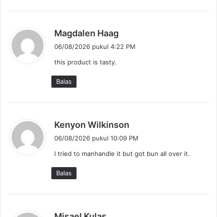
a
:
b
Magdalen Haag
e
06/08/2026 pukul 4:22 PM
r
this product is tasty.
k
a
Balas
t
a
:
b
Kenyon Wilkinson
e
06/08/2026 pukul 10:09 PM
r
I tried to manhandle it but got bun all over it.
k
a
Balas
t
a
:
b
Misael Kulas