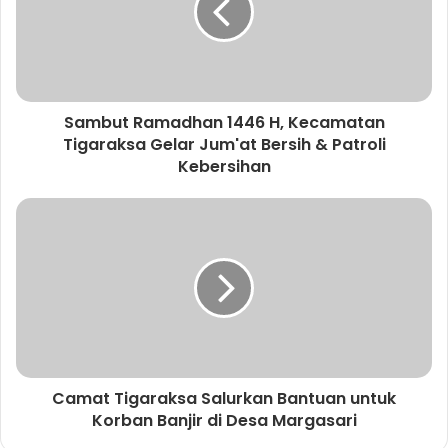
m
a
t
e
m
a
Sambut Ramadhan 1446 H, Kecamatan
i
Tigaraksa Gelar Jum'at Bersih & Patroli
l
Kebersihan
A
n
d
a
Camat Tigaraksa Salurkan Bantuan untuk
Korban Banjir di Desa Margasari