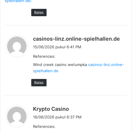
spielhallen.de/
t
a
Balas
:
b
casinos-linz.online-spielhallen.de
e
15/06/2026 pukul 6:41 PM
r
References:
k
Wind creek casino wetumpka
casinos-linz.online-
a
spielhallen.de
t
a
Balas
:
b
Krypto Casino
e
16/06/2026 pukul 6:37 PM
r
References:
k