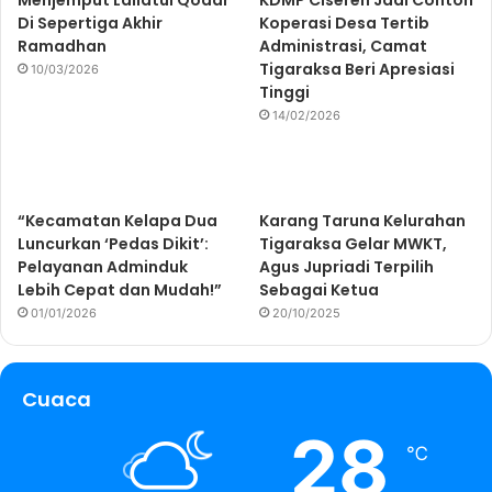
Menjemput Lailatul Qodar
KDMP Cisereh Jadi Contoh
Di Sepertiga Akhir
Koperasi Desa Tertib
Ramadhan
Administrasi, Camat
Tigaraksa Beri Apresiasi
10/03/2026
Tinggi
14/02/2026
“Kecamatan Kelapa Dua
Karang Taruna Kelurahan
Luncurkan ‘Pedas Dikit’:
Tigaraksa Gelar MWKT,
Pelayanan Adminduk
Agus Jupriadi Terpilih
Lebih Cepat dan Mudah!”
Sebagai Ketua
01/01/2026
20/10/2025
Cuaca
28
℃