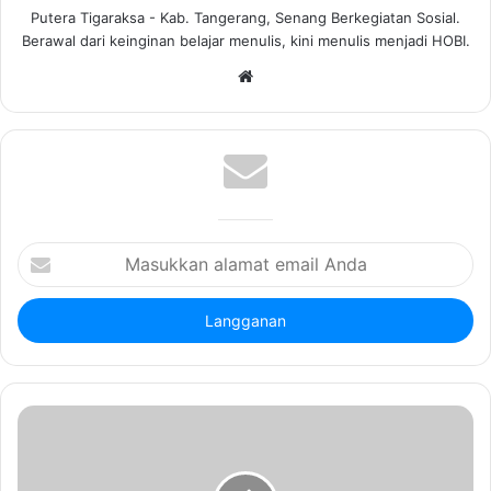
Putera Tigaraksa - Kab. Tangerang, Senang Berkegiatan Sosial.
Berawal dari keinginan belajar menulis, kini menulis menjadi HOBI.
W
e
b
s
i
t
e
M
a
s
u
k
k
a
n
a
l
a