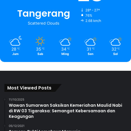
Tangerang
28º - 27º
76%
2.68 km/h
Scattered Clouds
28
35
34
31
32
℃
℃
℃
℃
℃
Jum
Sab
Ming
Sen
Sel
Most Viewed Posts
11/10/2025
Wawan Sumarwan Saksikan Kemeriahan Maulid Nabi
di RW 03 Tigaraksa: Semangat Kebersamaan dan
Keagungan
05/12/2021