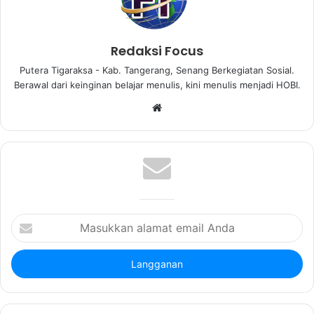
Redaksi Focus
Putera Tigaraksa - Kab. Tangerang, Senang Berkegiatan Sosial.
Berawal dari keinginan belajar menulis, kini menulis menjadi HOBI.
W
e
b
s
i
t
e
M
a
s
u
k
k
a