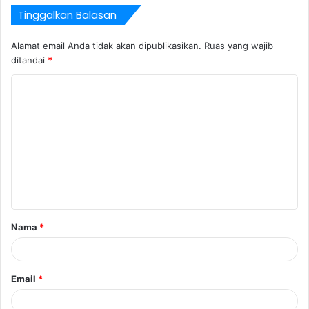
Tinggalkan Balasan
Alamat email Anda tidak akan dipublikasikan.
Ruas yang wajib
ditandai
*
K
o
m
e
n
t
a
Nama
*
r
*
Email
*