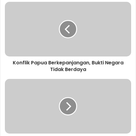
n
a
l
a
m
a
t
e
m
a
Konflik Papua Berkepanjangan, Bukti Negara
i
Tidak Berdaya
l
A
n
d
a