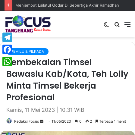
KDMP Cisereh Jadi Contoh Koperasi Desa Tertib Administrasi, Camat Tigaraksa Beri Apresiasi Tinggi
Switch
Searc
M
skin
for
Telegram
PEMILU & PILKADA
Pembekalan Timsel
Facebook
Bawaslu Kab/Kota, Teh Lolly
WhatsApp
Minta Timsel Bekerja
Profesional
Kamis, 11 Mei 2023 | 10.31 WIB
Redaksi Focus
S
11/05/2023
0
2
Terbaca 1 menit
e