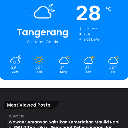
28
℃
Tangerang
30º - 27º
78%
2.68 km/h
Scattered Clouds
29
35
34
31
32
℃
℃
℃
℃
℃
Jum
Sab
Ming
Sen
Sel
Most Viewed Posts
11/10/2025
Wawan Sumarwan Saksikan Kemeriahan Maulid Nabi
di RW 03 Tigaraksa: Semangat Kebersamaan dan