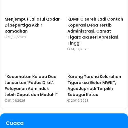
Menjemput Lailatul Qodar
KDMP Cisereh Jadi Contoh
Di Sepertiga Akhir
Koperasi Desa Tertib
Ramadhan
Administrasi, Camat
Tigaraksa Beri Apresiasi
10/03/2026
Tinggi
14/02/2026
“Kecamatan Kelapa Dua
Karang Taruna Kelurahan
Luncurkan ‘Pedas Dikit’:
Tigaraksa Gelar MWKT,
Pelayanan Adminduk
Agus Jupriadi Terpilih
Lebih Cepat dan Mudah!”
Sebagai Ketua
01/01/2026
20/10/2025
Cuaca