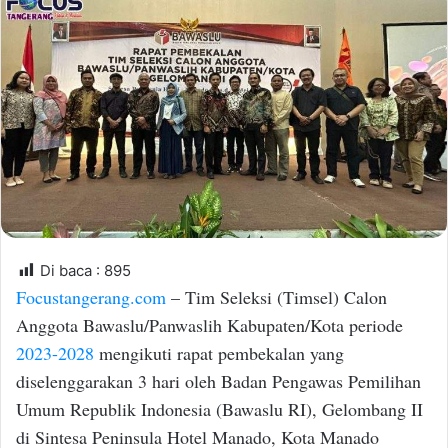
n
d
a
n
e
m
a
i
l
Di baca :
895
Focustangerang.com
– Tim Seleksi (Timsel) Calon
Anggota Bawaslu/Panwaslih Kabupaten/Kota periode
2023-2028
mengikuti rapat pembekalan yang
diselenggarakan 3 hari oleh Badan Pengawas Pemilihan
Umum Republik Indonesia (Bawaslu RI), Gelombang II
di Sintesa Peninsula Hotel Manado, Kota Manado