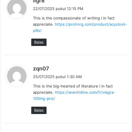
iigr8
e
22/07/2025 pukul 12:15 PM
r
This is the compassionate of writing I in fact
k
appreciate.
https://prohnrg.com/product/acyclovir-
a
pills/
t
a
Balas
:
b
zqn07
e
25/07/2025 pukul 1:30 AM
r
This is the big-hearted of literature I in fact
k
appreciate.
https://aranitidine.com/fr/viagra-
a
100mg-prix/
t
a
Balas
: