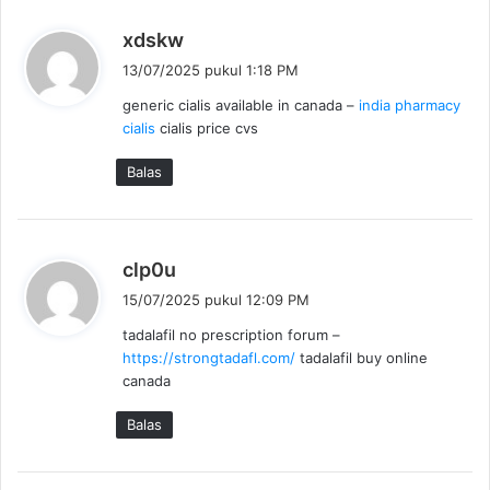
b
xdskw
e
13/07/2025 pukul 1:18 PM
r
generic cialis available in canada –
india pharmacy
k
cialis
cialis price cvs
a
t
Balas
a
:
b
clp0u
e
15/07/2025 pukul 12:09 PM
r
tadalafil no prescription forum –
k
https://strongtadafl.com/
tadalafil buy online
a
canada
t
a
Balas
: