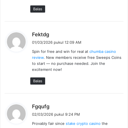
t
a
Balas
:
b
Fektdg
e
01/03/2026 pukul 12:09 AM
r
Spin for free and win for real at
chumba casino
k
review
. New members receive free Sweeps Coins
a
to start — no purchase needed. Join the
t
excitement now!
a
:
Balas
b
Fgqufg
e
02/03/2026 pukul 9:24 PM
r
Provably fair since
stake crypto casino
the
k