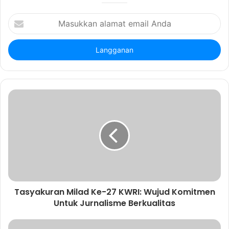
e
M
a
s
u
k
k
a
n
a
l
a
m
a
t
e
m
a
Tasyakuran Milad Ke-27 KWRI: Wujud Komitmen
i
Untuk Jurnalisme Berkualitas
l
A