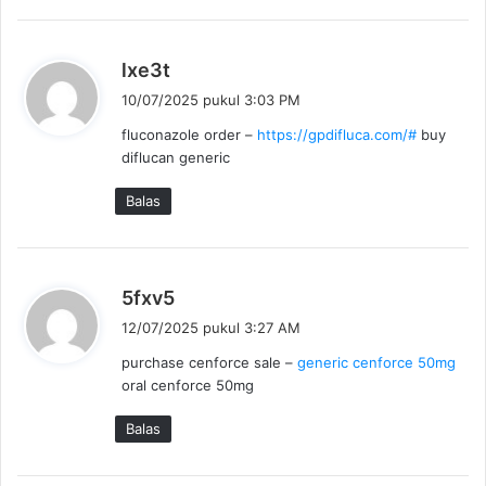
:
b
lxe3t
e
10/07/2025 pukul 3:03 PM
r
fluconazole order –
https://gpdifluca.com/#
buy
k
diflucan generic
a
t
Balas
a
:
b
5fxv5
e
12/07/2025 pukul 3:27 AM
r
purchase cenforce sale –
generic cenforce 50mg
k
oral cenforce 50mg
a
t
Balas
a
: