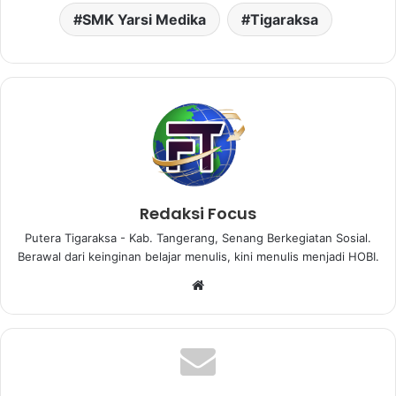
SMK Yarsi Medika
Tigaraksa
Redaksi Focus
Putera Tigaraksa - Kab. Tangerang, Senang Berkegiatan Sosial.
Berawal dari keinginan belajar menulis, kini menulis menjadi HOBI.
W
e
b
s
i
t