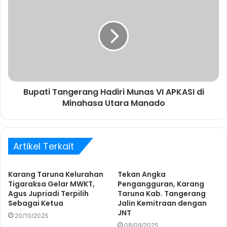
n
d
a
Bupati Tangerang Hadiri Munas VI APKASI di
Minahasa Utara Manado
Artikel Terkait
Karang Taruna Kelurahan
Tekan Angka
Tigaraksa Gelar MWKT,
Pengangguran, Karang
Agus Jupriadi Terpilih
Taruna Kab. Tangerang
Sebagai Ketua
Jalin Kemitraan dengan
JNT
20/10/2025
08/09/2025