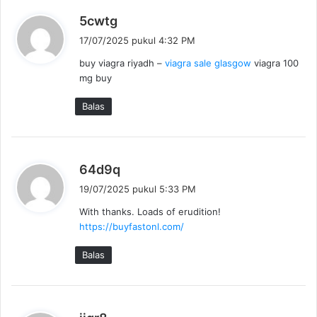
b
5cwtg
e
17/07/2025 pukul 4:32 PM
r
buy viagra riyadh –
viagra sale glasgow
viagra 100
k
mg buy
a
t
Balas
a
:
b
64d9q
e
19/07/2025 pukul 5:33 PM
r
With thanks. Loads of erudition!
k
https://buyfastonl.com/
a
t
Balas
a
:
b