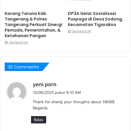
Karang Taruna Kab.
DP3A Gelar Sosialisasi
Tangerang & Polres
Puspaga di Desa Sodong,
Tangerang Perkuat Sinergi
Kecamatan Tigaraksa
Pemuda, Pemerintahan, &
26/08/2025
Ketahanan Pangan
26/08/2025
32 Comments
b
yeni porn
e
15/06/2025 pukul 9:10 AM
r
Thank for sharig your thoughts about 58088.
k
Regards
a
t
Balas
a
: