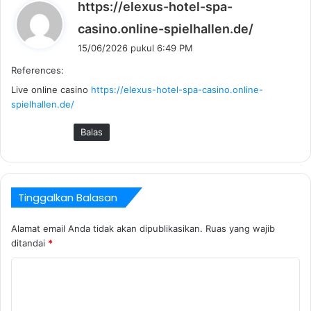
https://elexus-hotel-spa-
b
casino.online-spielhallen.de/
e
15/06/2026 pukul 6:49 PM
r
References:
k
Live online casino
https://elexus-hotel-spa-casino.online-
a
spielhallen.de/
t
a
Balas
:
Tinggalkan Balasan
Alamat email Anda tidak akan dipublikasikan.
Ruas yang wajib
ditandai
*
K
o
m