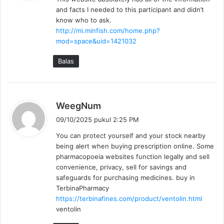
k
and facts I needed to this participant and didn’t
a
know who to ask.
t
http://mi.minfish.com/home.php?
a
mod=space&uid=1421032
:
Balas
b
WeegNum
e
09/10/2025 pukul 2:25 PM
r
You can protect yourself and your stock nearby
k
being alert when buying prescription online. Some
a
pharmacopoeia websites function legally and sell
t
convenience, privacy, sell for savings and
a
safeguards for purchasing medicines. buy in
:
TerbinaPharmacy
https://terbinafines.com/product/ventolin.html
ventolin