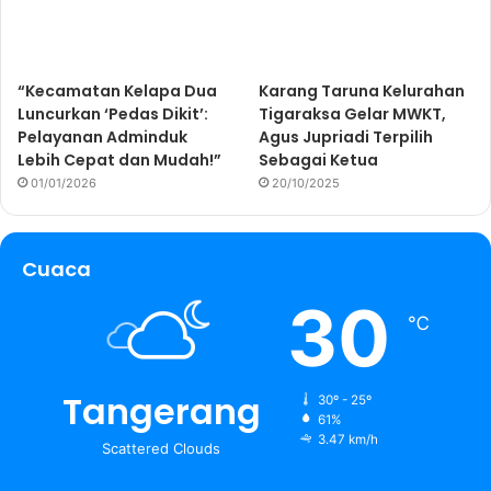
“Kecamatan Kelapa Dua
Karang Taruna Kelurahan
Luncurkan ‘Pedas Dikit’:
Tigaraksa Gelar MWKT,
Pelayanan Adminduk
Agus Jupriadi Terpilih
Lebih Cepat dan Mudah!”
Sebagai Ketua
01/01/2026
20/10/2025
Cuaca
30
℃
Tangerang
30º - 25º
61%
3.47 km/h
Scattered Clouds