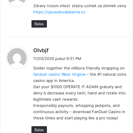
r
Zdravy rozum vitezi: stejny ucinek za zlomek ceny
k
https://opravdovalekarna.cz
a
t
Balas
a
:
b
Olvbjf
e
11/03/2026 pukul 6:51 PM
r
Solder together the millions friendly strapping on
k
fanduel casino West Virginia
– the #1 natural coins
a
casino app in America.
t
Get your $1000 OPERATE IT AGAIN gratuity and
a
deny b decrease every twirl, hand and rotate into
:
legitimate cash rewards.
Irresponsibly payouts, whopping jackpots, and
continuous activity – download FanDuel Casino in
these times and start playing like a pro today!
Balas