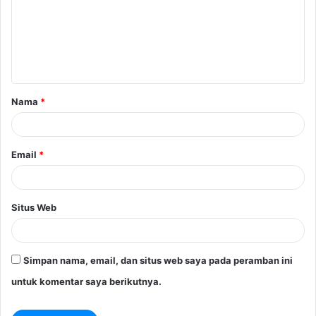
e
n
t
a
Nama
*
r
*
Email
*
Situs Web
Simpan nama, email, dan situs web saya pada peramban ini
untuk komentar saya berikutnya.