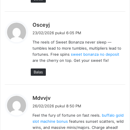
b
Osceyj
e
23/02/2026 pukul 6:05 PM
r
The reels of Sweet Bonanza never sleep —
k
tumbles lead to more tumbles, multipliers lead to
a
fortunes. Free spins
sweet bonanza no deposit
t
are the cherry on top. Get your sweet fix!
a
:
Balas
b
Mdvvjv
e
26/02/2026 pukul 8:50 PM
r
Feel the fury of fortune on fast reels.
buffalo gold
k
slot machine bonus
features sunset scatters, wild
a
wins, and massive minis/majors. Charge ahead!