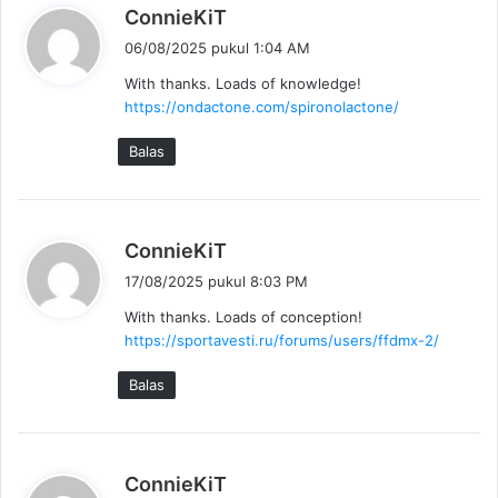
b
ConnieKiT
e
06/08/2025 pukul 1:04 AM
r
With thanks. Loads of knowledge!
k
https://ondactone.com/spironolactone/
a
t
Balas
a
:
b
ConnieKiT
e
17/08/2025 pukul 8:03 PM
r
With thanks. Loads of conception!
k
https://sportavesti.ru/forums/users/ffdmx-2/
a
t
Balas
a
:
b
ConnieKiT