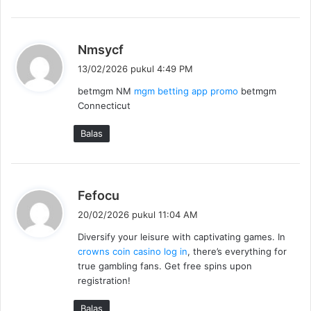
a
:
b
Nmsycf
e
13/02/2026 pukul 4:49 PM
r
betmgm NM
mgm betting app promo
betmgm
k
Connecticut
a
t
Balas
a
:
b
Fefocu
e
20/02/2026 pukul 11:04 AM
r
Diversify your leisure with captivating games. In
k
crowns coin casino log in
, there’s everything for
a
true gambling fans. Get free spins upon
t
registration!
a
:
Balas