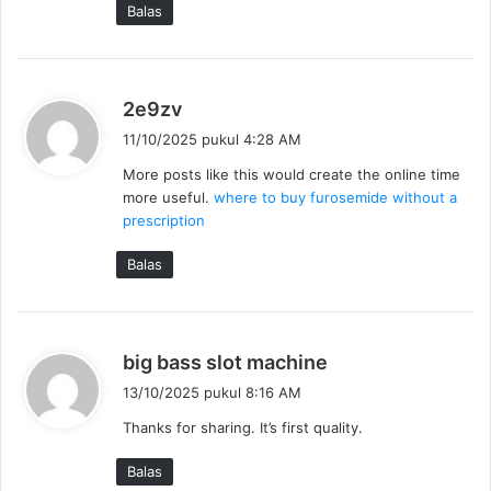
Balas
b
2e9zv
e
11/10/2025 pukul 4:28 AM
r
More posts like this would create the online time
k
more useful.
where to buy furosemide without a
a
prescription
t
a
Balas
:
b
big bass slot machine
e
13/10/2025 pukul 8:16 AM
r
Thanks for sharing. It’s first quality.
k
a
Balas
t