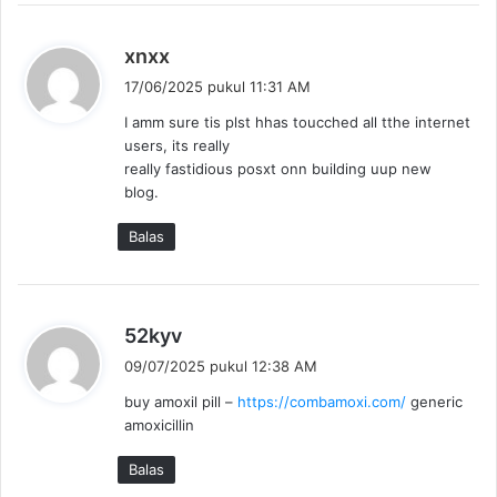
b
xnxx
e
17/06/2025 pukul 11:31 AM
r
I amm sure tis plst hhas toucched all tthe internet
k
users, its really
a
really fastidious posxt onn building uup new
t
blog.
a
:
Balas
b
52kyv
e
09/07/2025 pukul 12:38 AM
r
buy amoxil pill –
https://combamoxi.com/
generic
k
amoxicillin
a
t
Balas
a