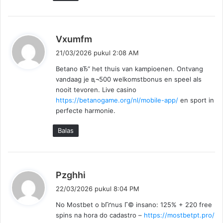
b
Vxumfm
e
21/03/2026 pukul 2:08 AM
r
Betano вЂ“ het thuis van kampioenen. Ontvang
k
vandaag je в‚¬500 welkomstbonus en speel als
a
nooit tevoren. Live casino
t
https://betanogame.org/nl/mobile-app/
en sport in
a
perfecte harmonie.
:
Balas
b
Pzghhi
e
22/03/2026 pukul 8:04 PM
r
No Mostbet o bГґnus Г© insano: 125% + 220 free
k
spins na hora do cadastro –
https://mostbetpt.pro/
a