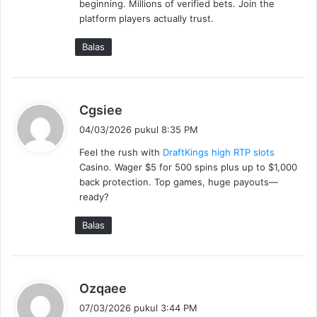
beginning. Millions of verified bets. Join the
a
platform players actually trust.
t
a
Balas
:
b
Cgsiee
e
04/03/2026 pukul 8:35 PM
r
Feel the rush with
DraftKings high RTP slots
k
Casino. Wager $5 for 500 spins plus up to $1,000
a
back protection. Top games, huge payouts—
t
ready?
a
:
Balas
b
Ozqaee
e
07/03/2026 pukul 3:44 PM