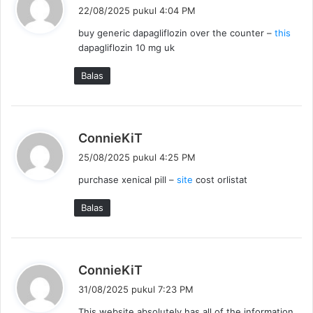
e
22/08/2025 pukul 4:04 PM
r
buy generic dapagliflozin over the counter –
this
k
dapagliflozin 10 mg uk
a
t
Balas
a
:
b
ConnieKiT
e
25/08/2025 pukul 4:25 PM
r
purchase xenical pill –
site
cost orlistat
k
a
Balas
t
a
:
b
ConnieKiT
e
31/08/2025 pukul 7:23 PM
r
This website absolutely has all of the information