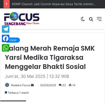
KDMP Cisereh Jadi Contoh Koperasi Desa Tertib Administrasi, Camat Tigaraksa Beri Apresiasi Tinggi
Switch
Searc
M
skin
for
Telegram
Sosial
Palang Merah Remaja SMK
Facebook
Yarsi Medika Tigaraksa
WhatsApp
Menggelar Bhakti Sosial
Jum'at, 30 Mei 2025 | 13.32 WIB
Redaksi Focus
S
30/05/2025
32
14
e
Terbaca 1 menit
n
Oplus_131072
d