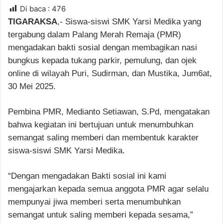
a
Di baca :
476
n
TIGARAKSA
,- Siswa-siswi SMK Yarsi Medika yang
e
tergabung dalam Palang Merah Remaja (PMR)
m
mengadakan bakti sosial dengan membagikan nasi
a
bungkus kepada tukang parkir, pemulung, dan ojek
i
online di wilayah Puri, Sudirman, dan Mustika, Jum6at,
l
30 Mei 2025.
Pembina PMR, Medianto Setiawan, S.Pd, mengatakan
bahwa kegiatan ini bertujuan untuk menumbuhkan
semangat saling memberi dan membentuk karakter
siswa-siswi SMK Yarsi Medika.
“Dengan mengadakan Bakti sosial ini kami
mengajarkan kepada semua anggota PMR agar selalu
mempunyai jiwa memberi serta menumbuhkan
semangat untuk saling memberi kepada sesama,”