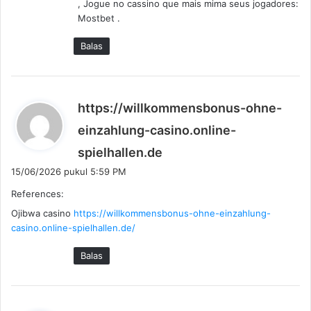
, Jogue no cassino que mais mima seus jogadores:
t
Mostbet .
a
:
Balas
https://willkommensbonus-ohne-
einzahlung-casino.online-
b
spielhallen.de
e
15/06/2026 pukul 5:59 PM
r
References:
k
Ojibwa casino
https://willkommensbonus-ohne-einzahlung-
a
casino.online-spielhallen.de/
t
a
Balas
: