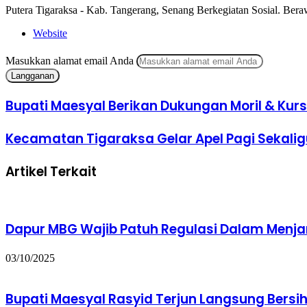
Putera Tigaraksa - Kab. Tangerang, Senang Berkegiatan Sosial. Beraw
Website
Masukkan alamat email Anda
Bupati Maesyal Berikan Dukungan Moril & Kurs
Kecamatan Tigaraksa Gelar Apel Pagi Sekaligu
Artikel Terkait
Dapur MBG Wajib Patuh Regulasi Dalam Menja
03/10/2025
Bupati Maesyal Rasyid Terjun Langsung Bers