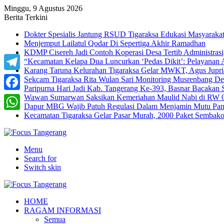
Minggu, 9 Agustus 2026
Berita Terkini
Dokter Spesialis Jantung RSUD Tigaraksa Edukasi Masyaraka
Menjemput Lailatul Qodar Di Sepertiga Akhir Ramadhan
KDMP Cisereh Jadi Contoh Koperasi Desa Tertib Administrasi,
“Kecamatan Kelapa Dua Luncurkan ‘Pedas Dikit’: Pelayanan
Karang Taruna Kelurahan Tigaraksa Gelar MWKT, Agus Jupria
Telegram
Sekcam Tigaraksa Rita Wulan Sari Monitoring Musrenbang D
Paripurna Hari Jadi Kab. Tangerang Ke-393, Basnar Bacakan 
Wawan Sumarwan Saksikan Kemeriahan Maulid Nabi di RW 0
Facebook
Dapur MBG Wajib Patuh Regulasi Dalam Menjamin Mutu Pang
Kecamatan Tigaraksa Gelar Pasar Murah, 2000 Paket Sembak
WhatsApp
Menu
Search for
Switch skin
HOME
RAGAM INFORMASI
Semua