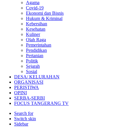
Agama
Covid-19
Ekonomi dan Bisnis
Hukum & Kriminal
Kebersihan
Kesehatan
Kuliner
Olah Raga
Pemerintahan
Pendidikan
Pertanian
Politik
Sejarah
Sosial
DESA/ KELURAHAN
ORGANISASI
PERISTIWA
OPINI
SERBA-SERBI
FOCUS TANGERANG TV
Search for
Switch skin
Sidebar