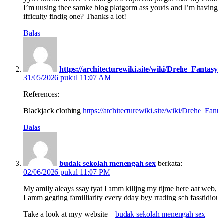
I’m uusing thee samke blog platgorm ass youds and I’m having
ifficulty findig one? Thanks a lot!
Balas
https://architecturewiki.site/wiki/Drehe_Fant
31/05/2026 pukul 11:07 AM
References:
Blackjack clothing
https://architecturewiki.site/wiki/Drehe_
Balas
budak sekolah menengah sex
berkata:
02/06/2026 pukul 11:07 PM
My amily aleays ssay tyat I amm killjng my tijme here aat web
I amm gegting familliarity every dday byy rrading sch fasstidious
Take a look at myy website –
budak sekolah menengah sex