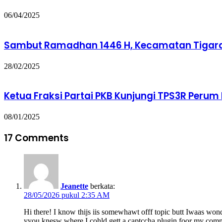
06/04/2025
Sambut Ramadhan 1446 H, Kecamatan Tigaraks
28/02/2025
Ketua Fraksi Partai PKB Kunjungi TPS3R Perum
08/01/2025
17 Comments
Jeanette
berkata:
28/05/2026 pukul 2:35 AM
Hi there! I know thijs iis somewhawt offf topic butt Iwaas wond
yyou knesw where I cohld gett a captccha plugin foor my co