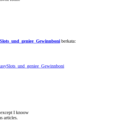
asySlots_und_geniee_Gewinnboni
berkata:
FantasySlots_und_geniee_Gewinnboni
, except I knoow
 articles.