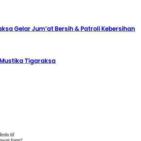
a Gelar Jum’at Bersih & Patroli Kebersihan
 Mustika Tigaraksa
erin iif
mmwnt form?