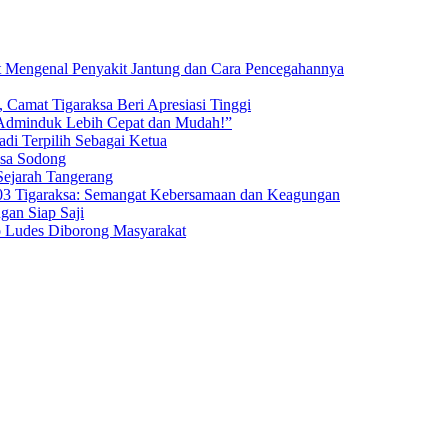
t Mengenal Penyakit Jantung dan Cara Pencegahannya
 Camat Tigaraksa Beri Apresiasi Tinggi
 Adminduk Lebih Cepat dan Mudah!”
di Terpilih Sebagai Ketua
esa Sodong
Sejarah Tangerang
3 Tigaraksa: Semangat Kebersamaan dan Keagungan
an Siap Saji
o Ludes Diborong Masyarakat