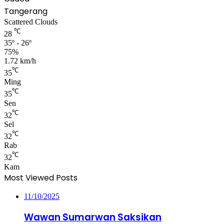
Tangerang
Scattered Clouds
℃
28
35º - 26º
75%
1.72 km/h
℃
35
Ming
℃
35
Sen
℃
32
Sel
℃
32
Rab
℃
32
Kam
Most Viewed Posts
11/10/2025
Wawan Sumarwan Saksikan