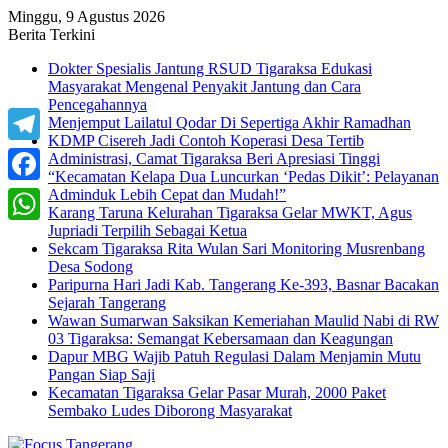
Minggu, 9 Agustus 2026
Berita Terkini
Dokter Spesialis Jantung RSUD Tigaraksa Edukasi
Masyarakat Mengenal Penyakit Jantung dan Cara
Pencegahannya
Menjemput Lailatul Qodar Di Sepertiga Akhir Ramadhan
KDMP Cisereh Jadi Contoh Koperasi Desa Tertib
Telegram
Administrasi, Camat Tigaraksa Beri Apresiasi Tinggi
“Kecamatan Kelapa Dua Luncurkan ‘Pedas Dikit’: Pelayanan
Adminduk Lebih Cepat dan Mudah!”
Facebook
Karang Taruna Kelurahan Tigaraksa Gelar MWKT, Agus
Jupriadi Terpilih Sebagai Ketua
WhatsApp
Sekcam Tigaraksa Rita Wulan Sari Monitoring Musrenbang
Desa Sodong
Paripurna Hari Jadi Kab. Tangerang Ke-393, Basnar Bacakan
Sejarah Tangerang
Wawan Sumarwan Saksikan Kemeriahan Maulid Nabi di RW
03 Tigaraksa: Semangat Kebersamaan dan Keagungan
Dapur MBG Wajib Patuh Regulasi Dalam Menjamin Mutu
Pangan Siap Saji
Kecamatan Tigaraksa Gelar Pasar Murah, 2000 Paket
Sembako Ludes Diborong Masyarakat