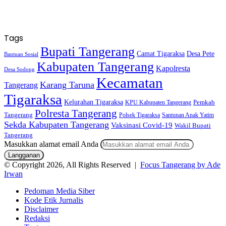
Tags
Bupati Tangerang
Camat Tigaraksa
Desa Pete
Bantuan Sosial
Kabupaten Tangerang
Kapolresta
Desa Sodong
Kecamatan
Karang Taruna
Tangerang
Tigaraksa
Kelurahan Tigaraksa
KPU Kabupaten Tangerang
Pemkab
Polresta Tangerang
Tangerang
Polsek Tigaraksa
Santunan Anak Yatim
Sekda Kabupaten Tangerang
Vaksinasi Covid-19
Wakil Bupati
Tangerang
Masukkan alamat email Anda
© Copyright 2026, All Rights Reserved |
Focus Tangerang by Ade
Irwan
Pedoman Media Siber
Kode Etik Jurnalis
Disclaimer
Redaksi