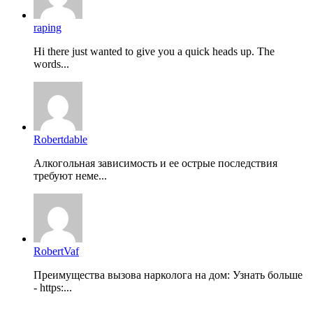
raping
Hi there just wanted to give you a quick heads up. The
words...
Robertdable
Алкогольная зависимость и ее острые последствия
требуют неме...
RobertVaf
Преимущества вызова нарколога на дом: Узнать больше
- https:...