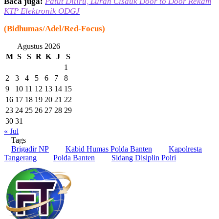
Baca juga:
Patut Ditiru, Lurah Cisauk Door to Door Rekam
KTP Elektronik ODGJ
(Bidhumas/Adel/Red-Focus)
Agustus 2026
M
S
S
R
K
J
S
1
2
3
4
5
6
7
8
9
10
11
12
13
14
15
16
17
18
19
20
21
22
23
24
25
26
27
28
29
30
31
« Jul
Tags
Brigadir NP
Kabid Humas Polda Banten
Kapolresta
Tangerang
Polda Banten
Sidang Disiplin Polri