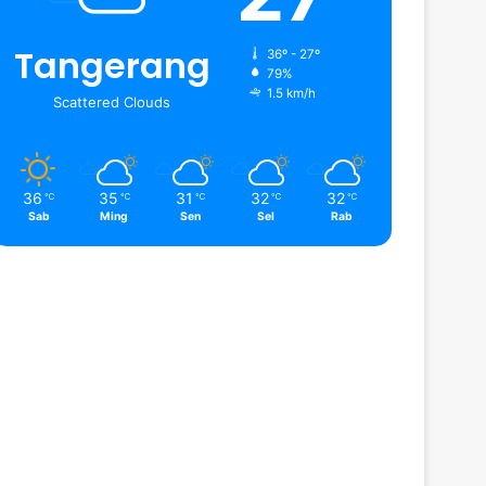
Tangerang
36º - 27º
79%
1.5 km/h
Scattered Clouds
36
35
31
32
32
℃
℃
℃
℃
℃
Sab
Ming
Sen
Sel
Rab