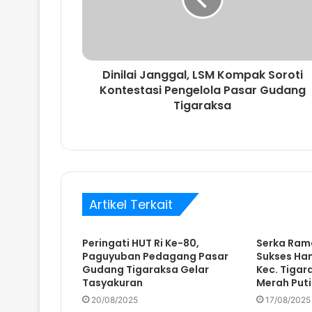
t
e
m
a
i
Dinilai Janggal, LSM Kompak Soroti
l
Kontestasi Pengelola Pasar Gudang
A
Tigaraksa
n
d
a
Artikel Terkait
Peringati HUT Ri Ke-80,
Serka Ram
Paguyuban Pedagang Pasar
Sukses Ha
Gudang Tigaraksa Gelar
Kec. Tigar
Tasyakuran
Merah Puti
20/08/2025
17/08/2025