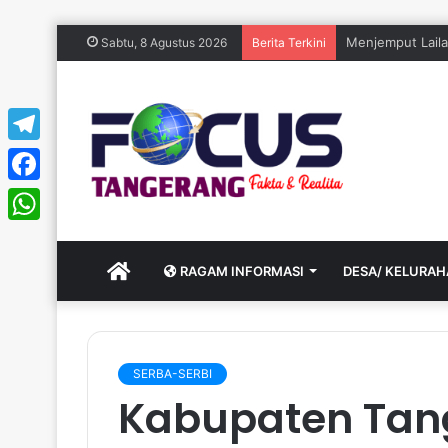
KDMP Cisereh J
Sabtu, 8 Agustus 2026
Berita Terkini
Telegram
Facebook
WhatsApp
HOME
RAGAM INFORMASI
DESA/ KELURA
SERBA-SERBI
Kabupaten Tan