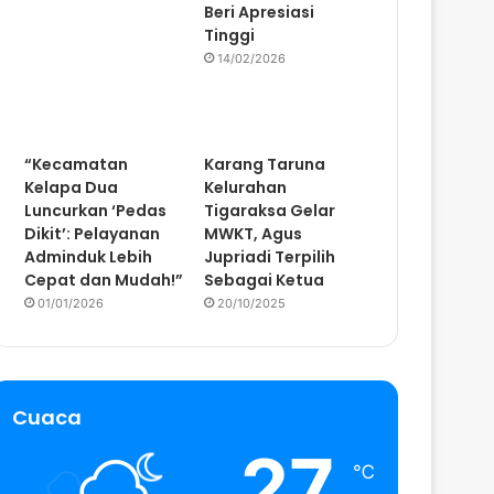
Beri Apresiasi
Tinggi
14/02/2026
“Kecamatan
Karang Taruna
Kelapa Dua
Kelurahan
Luncurkan ‘Pedas
Tigaraksa Gelar
Dikit’: Pelayanan
MWKT, Agus
Adminduk Lebih
Jupriadi Terpilih
Cepat dan Mudah!”
Sebagai Ketua
01/01/2026
20/10/2025
Cuaca
27
℃