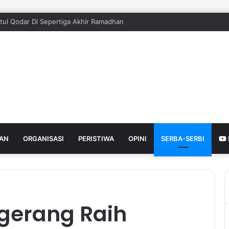
adi Contoh Koperasi Desa Tertib Administrasi, Camat Tigaraksa Beri Apr
HAN
ORGANISASI
PERISTIWA
OPINI
SERBA-SERBI
gerang Raih