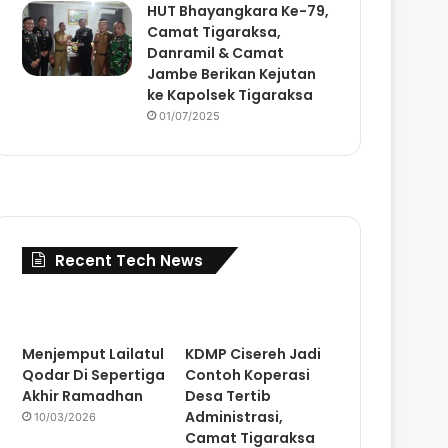
HUT Bhayangkara Ke-79,
Camat Tigaraksa,
Danramil & Camat
Jambe Berikan Kejutan
ke Kapolsek Tigaraksa
01/07/2025
Recent Tech News
Menjemput Lailatul
KDMP Cisereh Jadi
Qodar Di Sepertiga
Contoh Koperasi
Akhir Ramadhan
Desa Tertib
Administrasi,
10/03/2026
Camat Tigaraksa