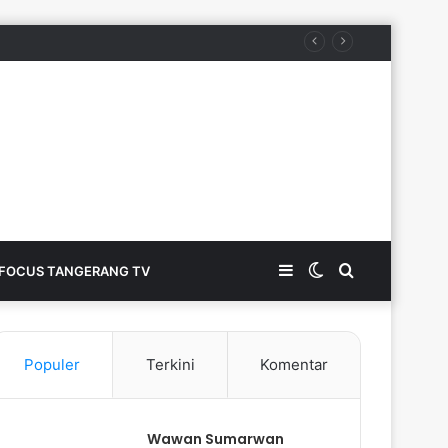
esiasi Tinggi
Sidebar
Switch
Search
FOCUS TANGERANG TV
skin
for
Populer
Terkini
Komentar
Wawan Sumarwan