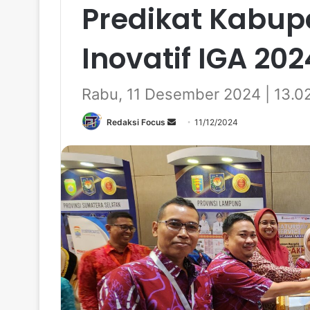
Predikat Kabup
Inovatif IGA 202
Rabu, 11 Desember 2024 | 13.0
Redaksi Focus
S
11/12/2024
e
n
d
a
n
e
m
a
i
l