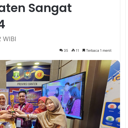
aten Sangat
4
2 WIBI
35
11
Terbaca 1 menit