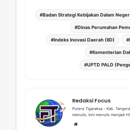
Badan Strategi Kebijakan Dalam Nege
Dinas Perumahan Pem
Indeks Inovasi Daerah (IID)
Kementerian Da
UPTD PALD (Pengel
Redaksi Focus
Putera Tigaraksa - Kab. Tangera
menulis, kini menulis menjadi H
W