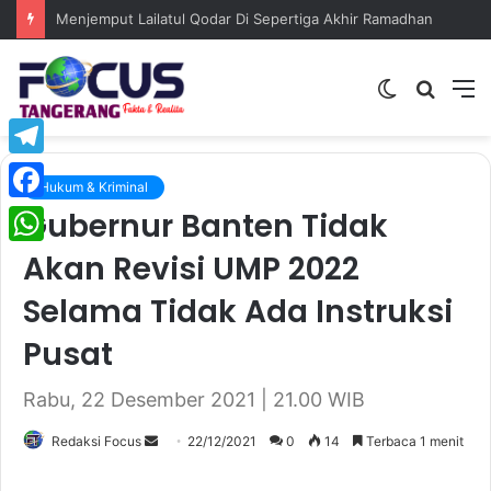
Menjemput Lailatul Qodar Di Sepertiga Akhir Ramadhan
Switch
Searc
M
skin
for
Telegram
Hukum & Kriminal
Gubernur Banten Tidak
Facebook
Akan Revisi UMP 2022
WhatsApp
Selama Tidak Ada Instruksi
Pusat
Rabu, 22 Desember 2021 | 21.00 WIB
Send
Redaksi Focus
22/12/2021
0
14
Terbaca 1 menit
an