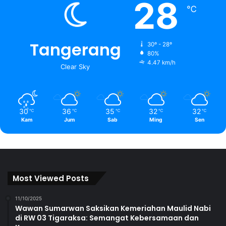
28
℃
Tangerang
30º - 28º
80%
4.47 km/h
Clear Sky
30
36
35
32
32
℃
℃
℃
℃
℃
Kam
Jum
Sab
Ming
Sen
Most Viewed Posts
11/10/2025
Wawan Sumarwan Saksikan Kemeriahan Maulid Nabi
di RW 03 Tigaraksa: Semangat Kebersamaan dan