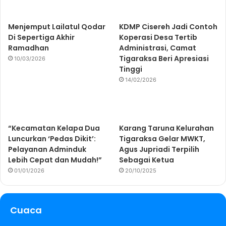
Menjemput Lailatul Qodar
KDMP Cisereh Jadi Contoh
Di Sepertiga Akhir
Koperasi Desa Tertib
Ramadhan
Administrasi, Camat
Tigaraksa Beri Apresiasi
10/03/2026
Tinggi
14/02/2026
“Kecamatan Kelapa Dua
Karang Taruna Kelurahan
Luncurkan ‘Pedas Dikit’:
Tigaraksa Gelar MWKT,
Pelayanan Adminduk
Agus Jupriadi Terpilih
Lebih Cepat dan Mudah!”
Sebagai Ketua
01/01/2026
20/10/2025
Cuaca