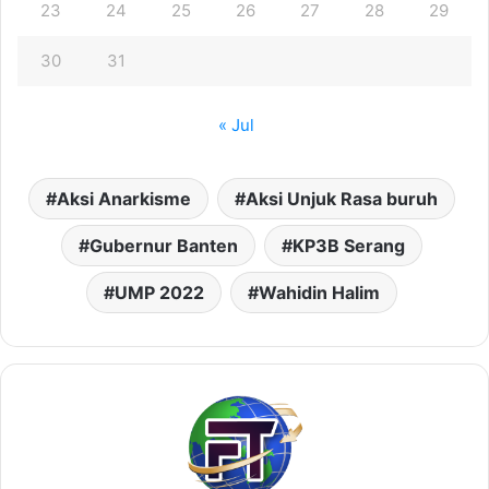
23
24
25
26
27
28
29
30
31
« Jul
Aksi Anarkisme
Aksi Unjuk Rasa buruh
Gubernur Banten
KP3B Serang
UMP 2022
Wahidin Halim