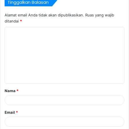
Tinggalkan Balasan
Alamat email Anda tidak akan dipublikasikan.
Ruas yang wajib
ditandai
*
K
o
m
e
n
t
a
Nama
*
r
*
Email
*