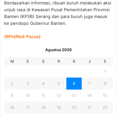
Berdasarkan informasi, ribuan buruh melakukan aksi
unjuk rasa di Kawasan Pusat Pemerintahan Provinsi
Banten (KP3B) Serang dan para buruh juga masuk
ke pendopo Gubernur Banten.
(RFH/Red-Focus)
Agustus 2026
M
S
S
R
K
J
S
1
2
3
4
5
6
7
8
9
10
11
12
13
14
15
16
17
18
19
20
21
22