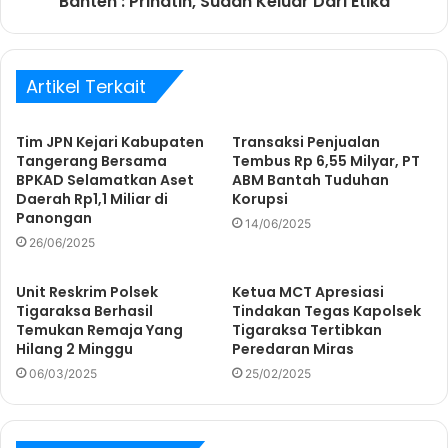
Banten : Prihatin, Sudah Keluar Dari Etika
Artikel Terkait
Tim JPN Kejari Kabupaten
Transaksi Penjualan
Tangerang Bersama
Tembus Rp 6,55 Milyar, PT
BPKAD Selamatkan Aset
ABM Bantah Tuduhan
Daerah Rp1,1 Miliar di
Korupsi
Panongan
14/06/2025
26/06/2025
Unit Reskrim Polsek
Ketua MCT Apresiasi
Tigaraksa Berhasil
Tindakan Tegas Kapolsek
Temukan Remaja Yang
Tigaraksa Tertibkan
Hilang 2 Minggu
Peredaran Miras
06/03/2025
25/02/2025