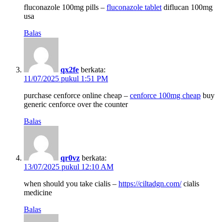
fluconazole 100mg pills –
fluconazole tablet
diflucan 100mg
usa
Balas
qx2fe
berkata:
11/07/2025 pukul 1:51 PM
purchase cenforce online cheap –
cenforce 100mg cheap
buy
generic cenforce over the counter
Balas
qr0vz
berkata:
13/07/2025 pukul 12:10 AM
when should you take cialis –
https://ciltadgn.com/
cialis
medicine
Balas