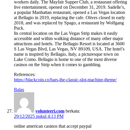
workers daily. The Mayfair Supper Club, a restaurant offering
live entertainment, opened on December 31, 2019. Sadelle’s,
a popular Manhattan restaurant, opened a Las Vegas location
at Bellagio in 2019, replacing the cafe. Olives closed in early
2018, and was replaced by Spago, a restaurant by Wolfgang
Puck.
Its central location on the Las Vegas Strip makes it easily
accessible and within walking distance of many other major
attractions and hotels. The Bellagio Resort is located at 3600
S Las Vegas Blvd, Las Vegas, NV 89109, USA. The hotel’s
name is inspired by Bellagio, Italy, a picturesque town on
Lake Como. Bellagio is home to one of the most diverse
casinos on the Strip when it comes to gambling.
References:
https://blackcoin.co/bars-the-classic-slot-machine-theme/
Balas
volunteeri.com
berkata:
29/12/2025 pukul 4:13 PM
online american casinos that accept paypal