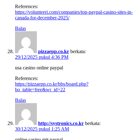
References:
https://volunteeri.com/companies/top-paypal-casino-sites-in-
canada-for-december-2025/
Balas
pizzaepp.co.kr
berkata:
29/12/2025 pukul 4:36 PM
usa casino online paypal
References:
https://pizzaepp.co.kr/bbs/board.php?
bo_table=free&wr_id=22
Balas
http://systronics.co.kr
berkata:
30/12/2025 pukul 1:25 AM
online casino mit paypal