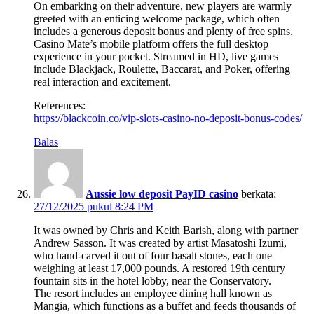
On embarking on their adventure, new players are warmly
greeted with an enticing welcome package, which often
includes a generous deposit bonus and plenty of free spins.
Casino Mate’s mobile platform offers the full desktop
experience in your pocket. Streamed in HD, live games
include Blackjack, Roulette, Baccarat, and Poker, offering
real interaction and excitement.
References:
https://blackcoin.co/vip-slots-casino-no-deposit-bonus-codes/
Balas
Aussie low deposit PayID casino
berkata:
27/12/2025 pukul 8:24 PM
It was owned by Chris and Keith Barish, along with partner
Andrew Sasson. It was created by artist Masatoshi Izumi,
who hand-carved it out of four basalt stones, each one
weighing at least 17,000 pounds. A restored 19th century
fountain sits in the hotel lobby, near the Conservatory.
The resort includes an employee dining hall known as
Mangia, which functions as a buffet and feeds thousands of