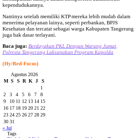
kependudukannya.
Nantinya setelah memiliki KTP mereka lebih mudah dalam
menerima pelayanan lainya, seperti perbankan, BPJS
Kesehatan dan tercatat sebagai warga Kabupaten Tangerang
juga hak dasar terlayani.
Baca juga:
Berdayakan PKL Dengan Warung Jumat,
Polresta Tangerang Laksanakan Program Kapolda
(Hy/Red-Focus)
Agustus 2026
M
S
S
R
K
J
S
1
2
3
4
5
6
7
8
9
10
11
12
13
14
15
16
17
18
19
20
21
22
23
24
25
26
27
28
29
30
31
« Jul
Tags