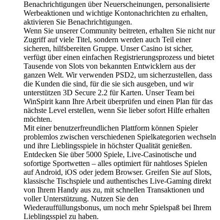
Benachrichtigungen über Neuerscheinungen, personalisierte
Werbeaktionen und wichtige Kontonachrichten zu erhalten,
aktivieren Sie Benachrichtigungen.
Wenn Sie unserer Community beitreten, erhalten Sie nicht nur
Zugriff auf viele Titel, sondern werden auch Teil einer
sicheren, hilfsbereiten Gruppe. Unser Casino ist sicher,
verfügt über einen einfachen Registrierungsprozess und bietet
Tausende von Slots von bekannten Entwicklern aus der
ganzen Welt. Wir verwenden PSD2, um sicherzustellen, dass
die Kunden die sind, für die sie sich ausgeben, und wir
unterstützen 3D Secure 2.2 für Karten. Unser Team bei
WinSpirit kann Ihre Arbeit überprüfen und einen Plan für das
nächste Level erstellen, wenn Sie lieber sofort Hilfe erhalten
möchten.
Mit einer benutzerfreundlichen Plattform können Spieler
problemlos zwischen verschiedenen Spielkategorien wechseln
und ihre Lieblingsspiele in höchster Qualität genießen.
Entdecken Sie über 5000 Spiele, Live-Casinotische und
sofortige Sportwetten – alles optimiert für nahtloses Spielen
auf Android, iOS oder jedem Browser. Greifen Sie auf Slots,
klassische Tischspiele und authentisches Live-Gaming direkt
von Ihrem Handy aus zu, mit schnellen Transaktionen und
voller Unterstützung. Nutzen Sie den
Wiederauffüllungsbonus, um noch mehr Spielspaß bei Ihrem
Lieblingsspiel zu haben.