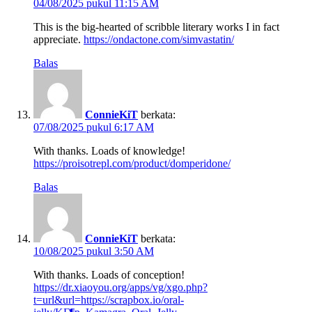
04/08/2025 pukul 11:15 AM
This is the big-hearted of scribble literary works I in fact
appreciate.
https://ondactone.com/simvastatin/
Balas
ConnieKiT
berkata:
07/08/2025 pukul 6:17 AM
With thanks. Loads of knowledge!
https://proisotrepl.com/product/domperidone/
Balas
ConnieKiT
berkata:
10/08/2025 pukul 3:50 AM
With thanks. Loads of conception!
https://dr.xiaoyou.org/apps/vg/xgo.php?
t=url&url=https://scrapbox.io/oral-