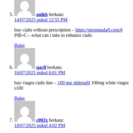
anikb
berkata:
14/07/2025 pukul 12:55 PM
buy cialis without prescription –
https://strongtadafl.com/#
РїВ»С—what can i take to enhance cialis
Balas
qacfi
berkata:
16/07/2025 pukul 6:01 PM
buy viagra cialis line –
100 mg sildenafil
100mg white viagra
s100
Balas
c092x
berkata:
18/07/2025 pukul 4:02 PM