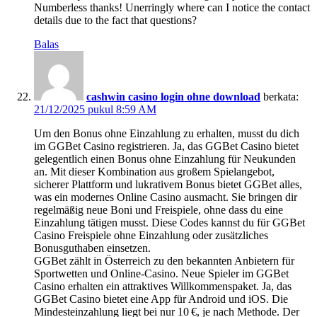
Numberless thanks! Unerringly where can I notice the contact
details due to the fact that questions?
Balas
cashwin casino login ohne download
berkata:
21/12/2025 pukul 8:59 AM
Um den Bonus ohne Einzahlung zu erhalten, musst du dich
im GGBet Casino registrieren. Ja, das GGBet Casino bietet
gelegentlich einen Bonus ohne Einzahlung für Neukunden
an. Mit dieser Kombination aus großem Spielangebot,
sicherer Plattform und lukrativem Bonus bietet GGBet alles,
was ein modernes Online Casino ausmacht. Sie bringen dir
regelmäßig neue Boni und Freispiele, ohne dass du eine
Einzahlung tätigen musst. Diese Codes kannst du für GGBet
Casino Freispiele ohne Einzahlung oder zusätzliches
Bonusguthaben einsetzen.
GGBet zählt in Österreich zu den bekannten Anbietern für
Sportwetten und Online-Casino. Neue Spieler im GGBet
Casino erhalten ein attraktives Willkommenspaket. Ja, das
GGBet Casino bietet eine App für Android und iOS. Die
Mindesteinzahlung liegt bei nur 10 €, je nach Methode. Der