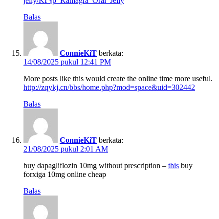
jelly/KГ¶p_Kamagra_Oral_Jelly
Balas
ConnieKiT
berkata:
14/08/2025 pukul 12:41 PM
More posts like this would create the online time more useful.
http://zqykj.cn/bbs/home.php?mod=space&uid=302442
Balas
ConnieKiT
berkata:
21/08/2025 pukul 2:01 AM
buy dapagliflozin 10mg without prescription –
this
buy
forxiga 10mg online cheap
Balas