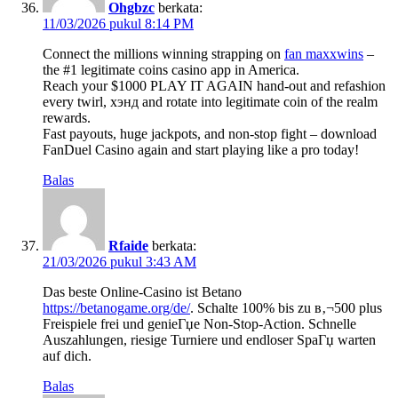
Ohgbzc
berkata:
11/03/2026 pukul 8:14 PM
Connect the millions winning strapping on
fan maxxwins
–
the #1 legitimate coins casino app in America.
Reach your $1000 PLAY IT AGAIN hand-out and refashion
every twirl, хэнд and rotate into legitimate coin of the realm
rewards.
Fast payouts, huge jackpots, and non-stop fight – download
FanDuel Casino again and start playing like a pro today!
Balas
Rfaide
berkata:
21/03/2026 pukul 3:43 AM
Das beste Online-Casino ist Betano
https://betanogame.org/de/
. Schalte 100% bis zu в‚¬500 plus
Freispiele frei und genieГџe Non-Stop-Action. Schnelle
Auszahlungen, riesige Turniere und endloser SpaГџ warten
auf dich.
Balas