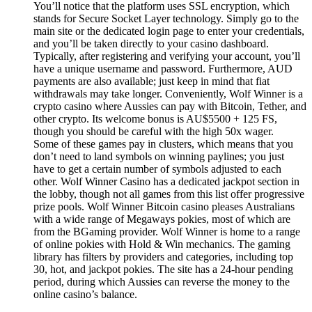
You’ll notice that the platform uses SSL encryption, which
stands for Secure Socket Layer technology. Simply go to the
main site or the dedicated login page to enter your credentials,
and you’ll be taken directly to your casino dashboard.
Typically, after registering and verifying your account, you’ll
have a unique username and password. Furthermore, AUD
payments are also available; just keep in mind that fiat
withdrawals may take longer. Conveniently, Wolf Winner is a
crypto casino where Aussies can pay with Bitcoin, Tether, and
other crypto. Its welcome bonus is AU$5500 + 125 FS,
though you should be careful with the high 50x wager.
Some of these games pay in clusters, which means that you
don’t need to land symbols on winning paylines; you just
have to get a certain number of symbols adjusted to each
other. Wolf Winner Casino has a dedicated jackpot section in
the lobby, though not all games from this list offer progressive
prize pools. Wolf Winner Bitcoin casino pleases Australians
with a wide range of Megaways pokies, most of which are
from the BGaming provider. Wolf Winner is home to a range
of online pokies with Hold & Win mechanics. The gaming
library has filters by providers and categories, including top
30, hot, and jackpot pokies. The site has a 24-hour pending
period, during which Aussies can reverse the money to the
online casino’s balance.