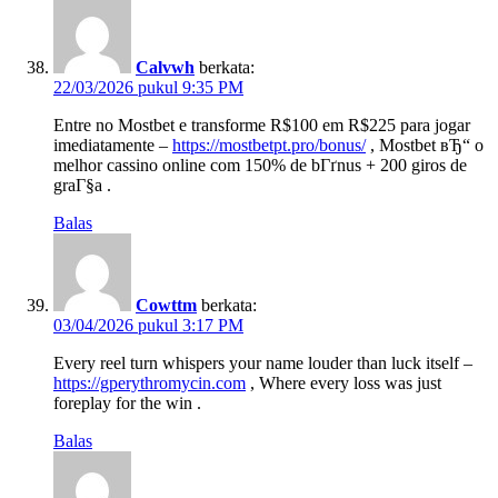
Calvwh
berkata:
22/03/2026 pukul 9:35 PM
Entre no Mostbet e transforme R$100 em R$225 para jogar
imediatamente –
https://mostbetpt.pro/bonus/
, Mostbet вЂ“ o
melhor cassino online com 150% de bГґnus + 200 giros de
graГ§a .
Balas
Cowttm
berkata:
03/04/2026 pukul 3:17 PM
Every reel turn whispers your name louder than luck itself –
https://gperythromycin.com
, Where every loss was just
foreplay for the win .
Balas