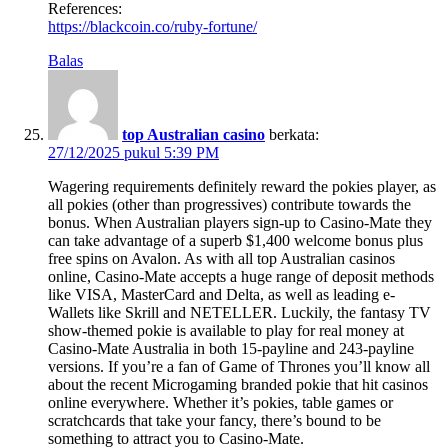
References:
https://blackcoin.co/ruby-fortune/
Balas
top Australian casino
berkata:
27/12/2025 pukul 5:39 PM
Wagering requirements definitely reward the pokies player, as
all pokies (other than progressives) contribute towards the
bonus. When Australian players sign-up to Casino-Mate they
can take advantage of a superb $1,400 welcome bonus plus
free spins on Avalon. As with all top Australian casinos
online, Casino-Mate accepts a huge range of deposit methods
like VISA, MasterCard and Delta, as well as leading e-
Wallets like Skrill and NETELLER. Luckily, the fantasy TV
show-themed pokie is available to play for real money at
Casino-Mate Australia in both 15-payline and 243-payline
versions. If you’re a fan of Game of Thrones you’ll know all
about the recent Microgaming branded pokie that hit casinos
online everywhere. Whether it’s pokies, table games or
scratchcards that take your fancy, there’s bound to be
something to attract you to Casino-Mate.