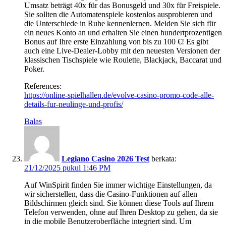
Umsatz beträgt 40x für das Bonusgeld und 30x für Freispiele.
Sie sollten die Automatenspiele kostenlos ausprobieren und
die Unterschiede in Ruhe kennenlernen. Melden Sie sich für
ein neues Konto an und erhalten Sie einen hundertprozentigen
Bonus auf Ihre erste Einzahlung von bis zu 100 €! Es gibt
auch eine Live-Dealer-Lobby mit den neuesten Versionen der
klassischen Tischspiele wie Roulette, Blackjack, Baccarat und
Poker.
References:
https://online-spielhallen.de/evolve-casino-promo-code-alle-
details-fur-neulinge-und-profis/
Balas
Legiano Casino 2026 Test
berkata:
21/12/2025 pukul 1:46 PM
Auf WinSpirit finden Sie immer wichtige Einstellungen, da
wir sicherstellen, dass die Casino-Funktionen auf allen
Bildschirmen gleich sind. Sie können diese Tools auf Ihrem
Telefon verwenden, ohne auf Ihren Desktop zu gehen, da sie
in die mobile Benutzeroberfläche integriert sind. Um