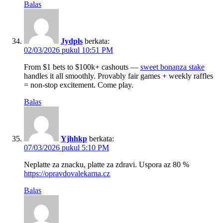
Balas
Jydpls
berkata:
02/03/2026 pukul 10:51 PM
From $1 bets to $100k+ cashouts —
sweet bonanza stake
handles it all smoothly. Provably fair games + weekly raffles
= non-stop excitement. Come play.
Balas
Yjhhkp
berkata:
07/03/2026 pukul 5:10 PM
Neplatte za znacku, platte za zdravi. Uspora az 80 %
https://opravdovalekarna.cz
Balas