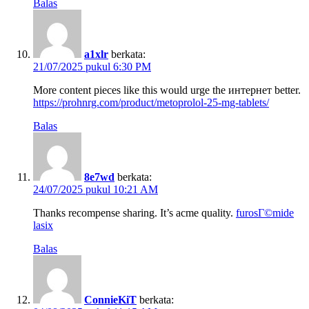
Balas
a1xlr
berkata:
21/07/2025 pukul 6:30 PM
More content pieces like this would urge the интернет better.
https://prohnrg.com/product/metoprolol-25-mg-tablets/
Balas
8e7wd
berkata:
24/07/2025 pukul 10:21 AM
Thanks recompense sharing. It’s acme quality.
furosГ©mide
lasix
Balas
ConnieKiT
berkata: