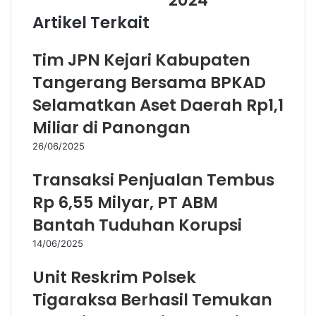
2024
A
Artikel Terkait
n
d
Tim JPN Kejari Kabupaten
a
Tangerang Bersama BPKAD
Selamatkan Aset Daerah Rp1,1
Miliar di Panongan
26/06/2025
Transaksi Penjualan Tembus
Rp 6,55 Milyar, PT ABM
Bantah Tuduhan Korupsi
14/06/2025
Unit Reskrim Polsek
Tigaraksa Berhasil Temukan