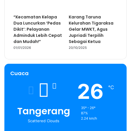
“Kecamatan Kelapa
Karang Taruna
Dua Luncurkan ‘Pedas
Kelurahan Tigaraksa
Dikit’: Pelayanan
Gelar MWKT, Agus
Adminduk Lebih Cepat
Jupriadi Terpilih
dan Mudah!”
Sebagai Ketua
01/01/2026
20/10/2025
Cuaca
26
℃
Tangerang
35º - 26º
87%
2.24 km/h
Scattered Clouds