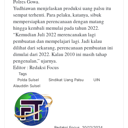
Polres Gowa.
Yudhiawan menjelaskan produksi uang palsu itu
sempat terhenti. Para pelaku, katanya, sibuk
mempersiapkan perencanaan dengan matang
hingga kembali memulai pada tahun 2022.
“Kemudian Juli 2022 merencanakan lagi
pembuatan dan mempelajari lagi. Jadi kalau
dilihat dari sekarang, perencanaan pembuatan ini
dimulai dari 2022. Kalau 2010 ini masih tahap
pengenalan,” ujarnya.
Editor : Redaksi Focus
Tags
Polda Sulsel
Sindikat Uang Palsu
UIN
Alauddin Sulsel
S
e
n
d
a
n
Redaksi Focus
20/12/2024
e