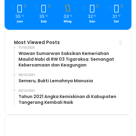
35
35
33
32
31
℃
℃
℃
℃
℃
Jum
Sab
Ming
Sen
Sel
Most Viewed Posts
11/10/2025
Wawan Sumarwan Saksikan Kemeriahan
Maulid Nabi di RW 03 Tigaraksa: Semangat
Kebersamaan dan Keagungan
05/12/2021
Semeru, Bukti Lemahnya Manusia
02/12/2021
Tahun 2021 Angka Kemiskinan di Kabupaten
Tangerang Kembali Naik