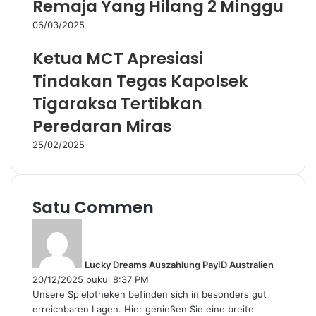
Remaja Yang Hilang 2 Minggu
06/03/2025
Ketua MCT Apresiasi
Tindakan Tegas Kapolsek
Tigaraksa Tertibkan
Peredaran Miras
25/02/2025
Satu Commen
b
e
r
Lucky Dreams Auszahlung PayID Australien
k
20/12/2025 pukul 8:37 PM
a
Unsere Spielotheken befinden sich in besonders gut
t
erreichbaren Lagen. Hier genießen Sie eine breite
a