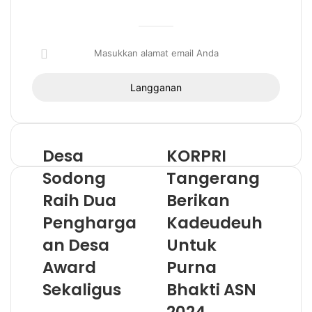
i
t
e
M
a
s
u
k
k
a
n
Desa
KORPRI
a
Sodong
Tangerang
l
a
Raih Dua
Berikan
m
Pengharga
Kadeudeuh
a
t
an Desa
Untuk
e
Award
Purna
m
a
Sekaligus
Bhakti ASN
i
l