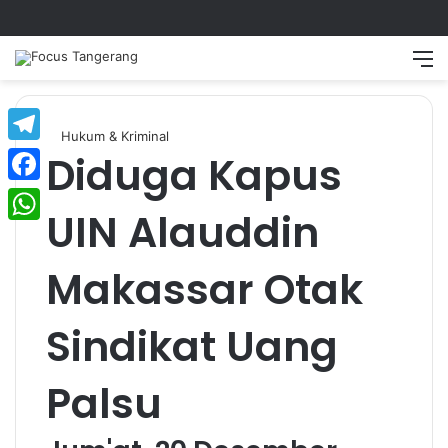
Switch
Searc
M
skin
for
Hukum & Kriminal
Diduga Kapus
Telegram
Facebook
UIN Alauddin
WhatsApp
Makassar Otak
Sindikat Uang
Palsu