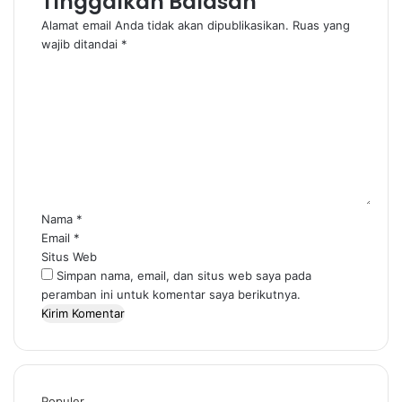
Tinggalkan Balasan
Alamat email Anda tidak akan dipublikasikan.
Ruas yang
wajib ditandai
*
K
o
m
e
n
t
a
r
*
Nama
*
Email
*
Situs Web
Simpan nama, email, dan situs web saya pada
peramban ini untuk komentar saya berikutnya.
Populer