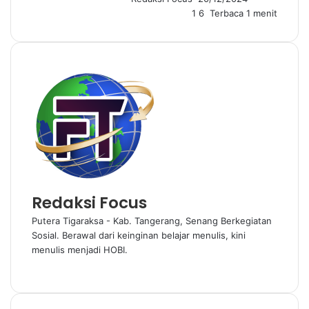
1
6
Terbaca 1 menit
m
a
i
l
Redaksi Focus
Putera Tigaraksa - Kab. Tangerang, Senang Berkegiatan
Sosial. Berawal dari keinginan belajar menulis, kini
menulis menjadi HOBI.
W
e
b
s