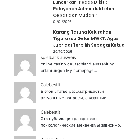
Luncurkan ‘Pedas Dikit’:
Pelayanan Adminduk Lebih
Cepat dan Mudah!”
01/01/2026
Karang Taruna Kelurahan
Tigaraksa Gelar MWKT, Agus
Jupriadi Terpilih Sebagai Ketua
20/10/2025
spielbank ausweis
online casino deutschland auszahlung
erfahrungen My homepage...
Calebestit
В этой статье рассматриваются
актуальные вопросы, связанные...
Calebestit
Эта публикация раскрывает
психологические механизмы зависимо...