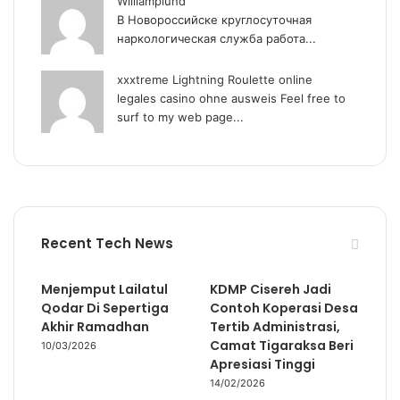
Williamplund
В Новороссийске круглосуточная
наркологическая служба работа...
xxxtreme Lightning Roulette online
legales casino ohne ausweis Feel free to
surf to my web page...
Recent Tech News
Menjemput Lailatul
KDMP Cisereh Jadi
Qodar Di Sepertiga
Contoh Koperasi Desa
Akhir Ramadhan
Tertib Administrasi,
Camat Tigaraksa Beri
10/03/2026
Apresiasi Tinggi
14/02/2026