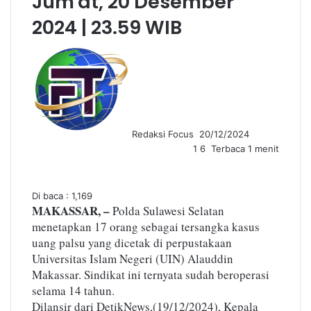
Jum'at, 20 Desember
2024 | 23.59 WIB
S
e
n
d
a
n
Redaksi Focus
20/12/2024
e
1
6
Terbaca 1 menit
m
a
i
l
Di baca :
1,169
MAKASSAR, –
Polda Sulawesi Selatan
menetapkan 17 orang sebagai tersangka kasus
uang palsu yang dicetak di perpustakaan
Universitas Islam Negeri (UIN) Alauddin
Makassar. Sindikat ini ternyata sudah beroperasi
selama 14 tahun.
Dilansir dari DetikNews,(19/12/2024),
Kepala