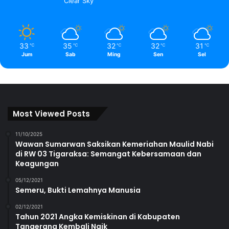
Clear Sky
33
35
32
32
31
℃
℃
℃
℃
℃
Jum
Sab
Ming
Sen
Sel
Most Viewed Posts
11/10/2025
Wawan Sumarwan Saksikan Kemeriahan Maulid Nabi
di RW 03 Tigaraksa: Semangat Kebersamaan dan
Keagungan
05/12/2021
Semeru, Bukti Lemahnya Manusia
02/12/2021
Tahun 2021 Angka Kemiskinan di Kabupaten
Tangerang Kembali Naik