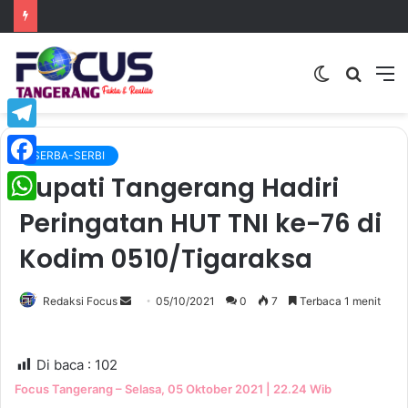
Switch
Searc
M
skin
for
Telegram
SERBA-SERBI
Bupati Tangerang Hadiri
Facebook
Peringatan HUT TNI ke-76 di
WhatsApp
Kodim 0510/Tigaraksa
Send
Redaksi Focus
05/10/2021
0
7
Terbaca 1 menit
an
email
Di baca :
102
Focus Tangerang – Selasa, 05 Oktober 2021 | 22.24 Wib