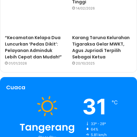
Tinggi
14/02/2026
“Kecamatan Kelapa Dua
Karang Taruna Kelurahan
Luncurkan ‘Pedas Dikit’:
Tigaraksa Gelar MWKT,
Pelayanan Adminduk
Agus Jupriadi Terpilih
Lebih Cepat dan Mudah!”
Sebagai Ketua
01/01/2026
20/10/2025
Cuaca
31
℃
Tangerang
33º - 28º
64%
5.81 km/h