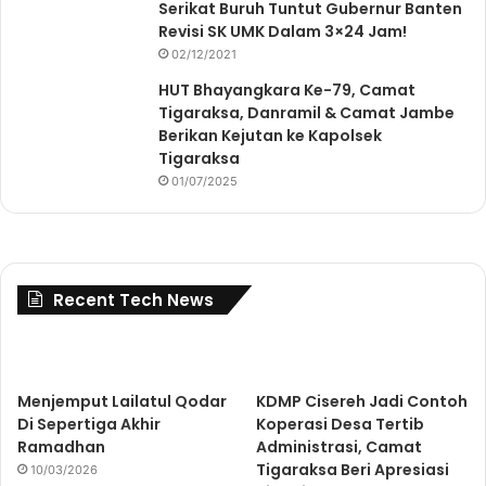
Serikat Buruh Tuntut Gubernur Banten
Revisi SK UMK Dalam 3×24 Jam!
02/12/2021
HUT Bhayangkara Ke-79, Camat
Tigaraksa, Danramil & Camat Jambe
Berikan Kejutan ke Kapolsek
Tigaraksa
01/07/2025
Recent Tech News
Menjemput Lailatul Qodar
KDMP Cisereh Jadi Contoh
Di Sepertiga Akhir
Koperasi Desa Tertib
Ramadhan
Administrasi, Camat
Tigaraksa Beri Apresiasi
10/03/2026