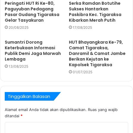
Peringati HUT Ri Ke-80,
Serka Ramdan Botutihe
Paguyuban Pedagang
Sukses Hantarkan
Pasar Gudang Tigaraksa
Paskibra Kec. Tigaraksa
Gelar Tasyakuran
Kibarkan Merah Putih
20/08/2025
17/08/2025
Sumantri Dorong
HUT Bhayangkara Ke-79,
Keterbukaan Informasi
Camat Tigaraksa,
Publik Demi Jaga Marwah
Danramil & Camat Jambe
Lembaga
Berikan Kejutan ke
Kapolsek Tigaraksa
13/08/2025
01/07/2025
Tinggalkan Balasan
Alamat email Anda tidak akan dipublikasikan.
Ruas yang wajib
ditandai
*
K