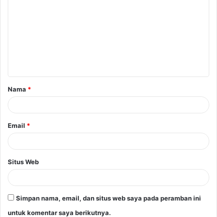
o
m
e
n
t
a
Nama
*
r
*
Email
*
Situs Web
Simpan nama, email, dan situs web saya pada peramban ini
untuk komentar saya berikutnya.