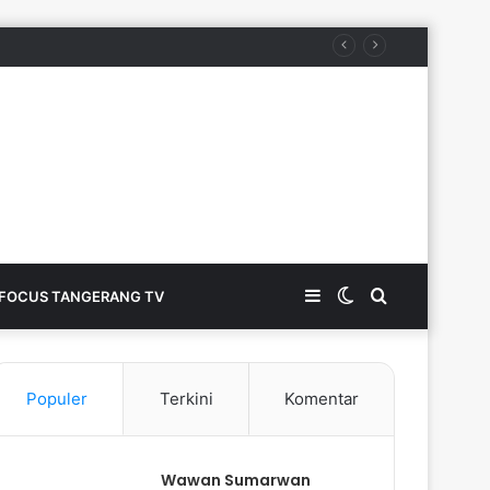
Sidebar
Switch
Search
FOCUS TANGERANG TV
skin
for
Populer
Terkini
Komentar
Wawan Sumarwan