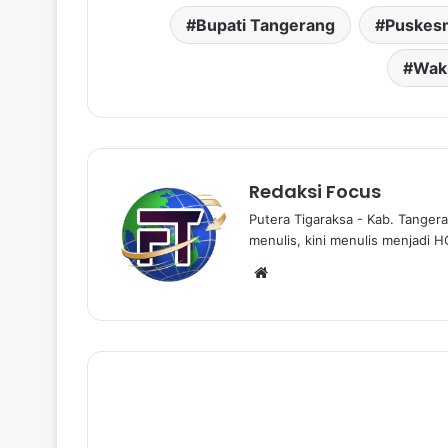
Bupati Tangerang
Puskes
Waki
Redaksi Focus
Putera Tigaraksa - Kab. Tangera
menulis, kini menulis menjadi H
W
e
b
s
i
t
e