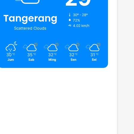
Tangerang
30º - 28º
72%
4.02 km/h
Scattered Clouds
30
35
32
32
31
℃
℃
℃
℃
℃
Jum
Sab
Ming
Sen
Sel