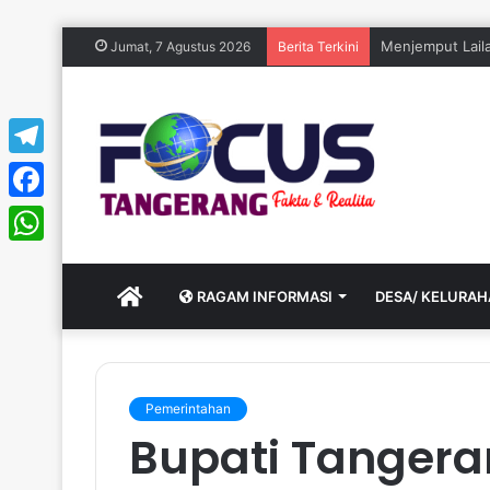
Menjemput La
Jumat, 7 Agustus 2026
Berita Terkini
Telegram
Facebook
WhatsApp
HOME
RAGAM INFORMASI
DESA/ KELURA
Pemerintahan
Bupati Tanger