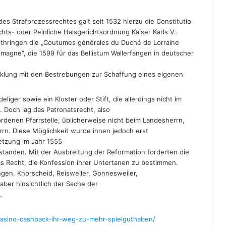
des Strafprozessrechtes galt seit 1532 hierzu die Constitutio
ichts- oder Peinliche Halsgerichtsordnung Kaiser Karls V..
othringen die „Coutumes générales du Duché de Lorraine
emagne“, die 1599 für das Bellistum Wallerfangen in deutscher
cklung mit den Bestrebungen zur Schaffung eines eigenen
eliger sowie ein Kloster oder Stift, die allerdings nicht im
 Doch lag das Patronatsrecht, also
denen Pfarrstelle, üblicherweise nicht beim Landesherrn,
rrn. Diese Möglichkeit wurde ihnen jedoch erst
etzung im Jahr 1555
standen. Mit der Ausbreitung der Reformation forderten die
 Recht, die Konfession ihrer Untertanen zu bestimmen.
gen, Knorscheid, Reisweiler, Gonnesweiler,
ber hinsichtlich der Sache der
.
a-casino-cashback-ihr-weg-zu-mehr-spielguthaben/