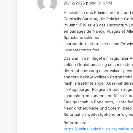
e
20/12/2025 pukul 3:16 PM
r
Hinsichtlich des Kriminalrechtes und 
k
Criminalis Carolina, die Peinliche Ger
a
Im Jahr 1519 erließ das Herzogtum L
t
en baillages de Nancy, Vosges et All
a
Sprache erschienen.
:
Jahrhundert setzte sich diese Entwi
Landesrechtes fort.
Das war in der Regel ein regionaler Ad
selben Gebiet ansässig sein mussten.
die Neubesetzung einer vakant gewor
sondern beim jeweiligen Patronatshe
nach jahrzehntelanger Auseinanders
im Augsburger Religionsfrieden zuge
Landesherren zunehmend für sich das
Dies geschah in Eppelborn, Uchtelfan
Neunkirchen/Nahe und Sötern, blieb a
Reformation weitestgehend erfolglos
References:
https://online-spielhallen.de/malin