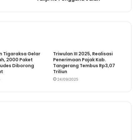
 Tigaraksa Gelar
Triwulan III 2025, Realisasi
ah, 2000 Paket
Penerimaan Pajak Kab.
udes Diborong
Tangerang Tembus Rp3,07
at
Triliun
5
24/09/2025