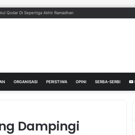
ilatul Qodar Di Sepertiga Akhir Ramadhan
HAN
ORGANISASI
PERISTIWA
OPINI
SERBA-SERBI
ang Dampingi