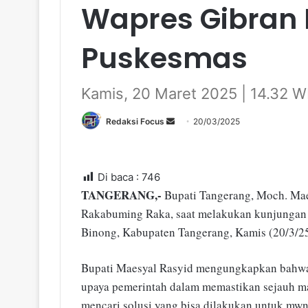
Wapres Gibran 
Puskesmas
Kamis, 20 Maret 2025 | 14.32 W
Redaksi Focus
S
20/03/2025
e
n
d
Di baca :
746
a
TANGERANG,-
Bupati Tangerang, Moch. Mae
n
Rakabuming Raka, saat melakukan kunjungan
e
Binong, Kabupaten Tangerang, Kamis (20/3/25
m
a
Bupati Maesyal Rasyid mengungkapkan bahwa 
i
upaya pemerintah dalam memastikan sejauh ma
l
mencari solusi yang bisa dilakukan untuk mw