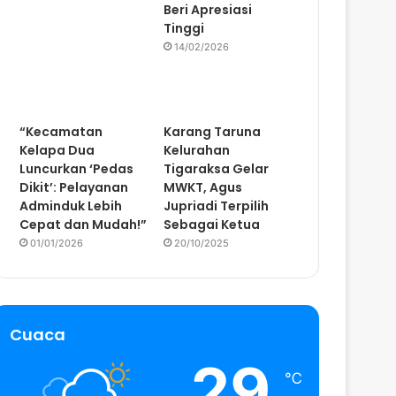
Beri Apresiasi
Tinggi
14/02/2026
“Kecamatan
Karang Taruna
Kelapa Dua
Kelurahan
Luncurkan ‘Pedas
Tigaraksa Gelar
Dikit’: Pelayanan
MWKT, Agus
Adminduk Lebih
Jupriadi Terpilih
Cepat dan Mudah!”
Sebagai Ketua
01/01/2026
20/10/2025
Cuaca
29
℃