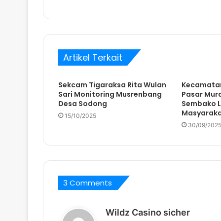
d
a
Artikel Terkait
Sekcam Tigaraksa Rita Wulan
Kecamatan
Sari Monitoring Musrenbang
Pasar Mur
Desa Sodong
Sembako L
Masyarak
15/10/2025
30/09/202
3 Comments
b
Wildz Casino sicher