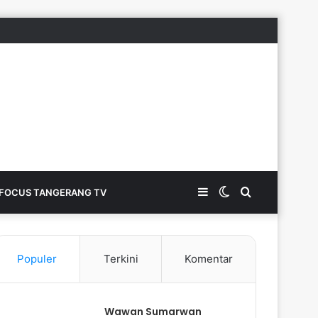
Sidebar
Switch
Search
FOCUS TANGERANG TV
skin
for
Populer
Terkini
Komentar
Wawan Sumarwan