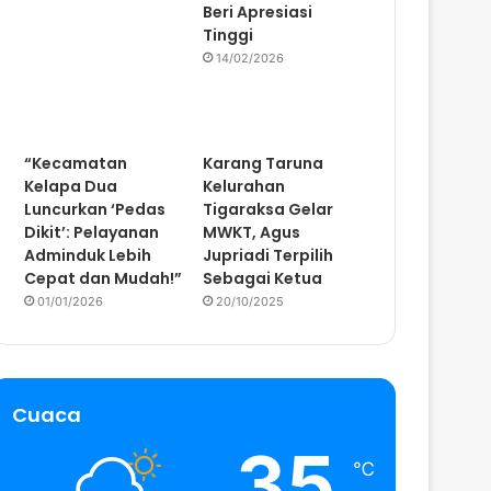
Beri Apresiasi
Tinggi
14/02/2026
“Kecamatan
Karang Taruna
Kelapa Dua
Kelurahan
Luncurkan ‘Pedas
Tigaraksa Gelar
Dikit’: Pelayanan
MWKT, Agus
Adminduk Lebih
Jupriadi Terpilih
Cepat dan Mudah!”
Sebagai Ketua
01/01/2026
20/10/2025
Cuaca
35
℃