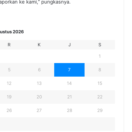
laporkan ke kami,” pungkasnya.
ustus 2026
R
K
J
S
1
5
6
7
8
12
13
14
15
19
20
21
22
26
27
28
29