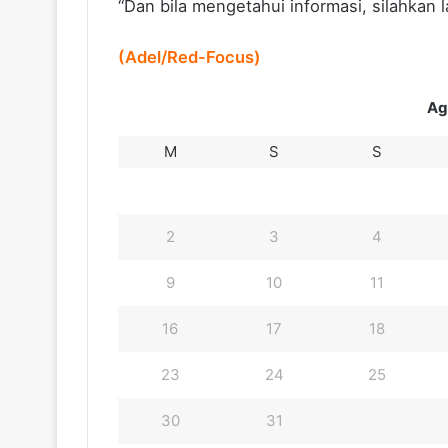
“Dan bila mengetahui informasi, silahkan 
(Adel/Red-Focus)
Ag
M
S
S
2
3
4
9
10
11
16
17
18
23
24
25
30
31