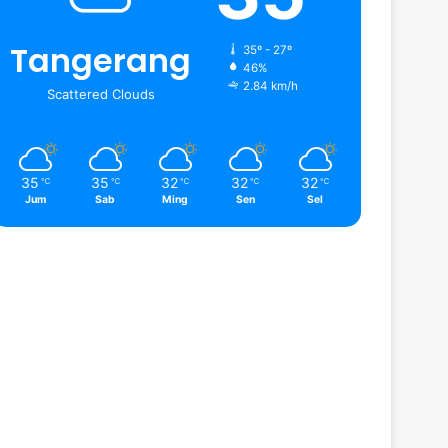
Tangerang
35º - 27º
46%
2.84 km/h
Scattered Clouds
35
35
32
32
32
℃
℃
℃
℃
℃
Jum
Sab
Ming
Sen
Sel