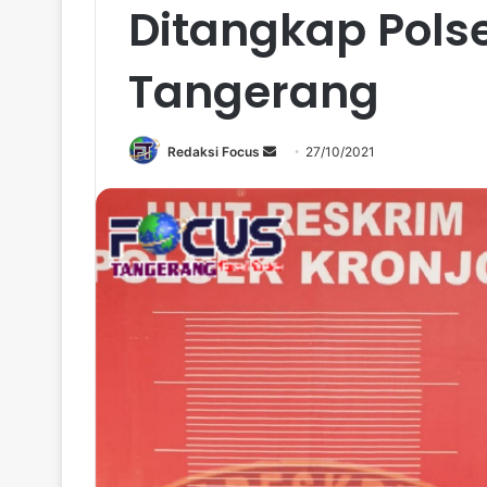
Ditangkap Polse
Tangerang
Send
Redaksi Focus
27/10/2021
an
email