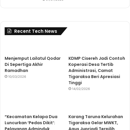
Recent Tech News
Menjemput Lailatul Qodar
KDMP Cisereh Jadi Contoh
Di Sepertiga Akhir
Koperasi Desa Tertib
Ramadhan
Administrasi, Camat
Tigaraksa Beri Apresiasi
10/03/2026
Tinggi
14/02/2026
“Kecamatan Kelapa Dua
Karang Taruna Kelurahan
Luncurkan ‘Pedas Dikit’:
Tigaraksa Gelar MWKT,
Pelayanan Adminduk
Agus Jupriadi Terpilih