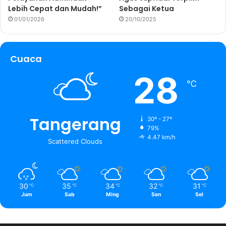
Lebih Cepat dan Mudah!”
Sebagai Ketua
01/01/2026
20/10/2025
Cuaca
28
℃
Tangerang
30º - 27º
79%
4.47 km/h
Scattered Clouds
30
35
34
32
31
℃
℃
℃
℃
℃
Jum
Sab
Ming
Sen
Sel