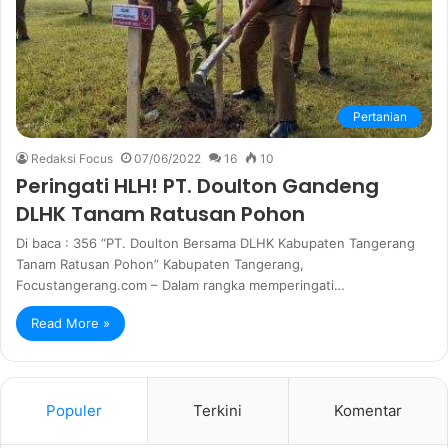
Pertanian
Redaksi Focus
07/06/2022
16
10
Peringati HLH! PT. Doulton Gandeng
DLHK Tanam Ratusan Pohon
Di baca : 356 “PT. Doulton Bersama DLHK Kabupaten Tangerang
Tanam Ratusan Pohon” Kabupaten Tangerang,
Focustangerang.com – Dalam rangka memperingati…
Read More »
Populer
Terkini
Komentar