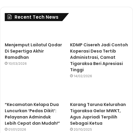
Recent Tech News
Menjemput Lailatul Qodar
KDMP Cisereh Jadi Contoh
Di Sepertiga Akhir
Koperasi Desa Tertib
Ramadhan
Administrasi, Camat
Tigaraksa Beri Apresiasi
10/03/2026
Tinggi
14/02/2026
“Kecamatan Kelapa Dua
Karang Taruna Kelurahan
Luncurkan ‘Pedas Dikit’:
Tigaraksa Gelar MWKT,
Pelayanan Adminduk
Agus Jupriadi Terpilih
Lebih Cepat dan Mudah!”
Sebagai Ketua
01/01/2026
20/10/2025