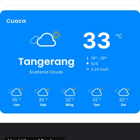
Cuaca
33
℃
Tangerang
35º - 28º
52%
4.24 km/h
Scattered Clouds
35
35
32
32
32
℃
℃
℃
℃
℃
Jum
Sab
Ming
Sen
Sel