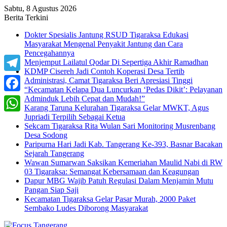
Sabtu, 8 Agustus 2026
Berita Terkini
Dokter Spesialis Jantung RSUD Tigaraksa Edukasi
Masyarakat Mengenal Penyakit Jantung dan Cara
Pencegahannya
Menjemput Lailatul Qodar Di Sepertiga Akhir Ramadhan
KDMP Cisereh Jadi Contoh Koperasi Desa Tertib
Telegram
Administrasi, Camat Tigaraksa Beri Apresiasi Tinggi
“Kecamatan Kelapa Dua Luncurkan ‘Pedas Dikit’: Pelayanan
Adminduk Lebih Cepat dan Mudah!”
Facebook
Karang Taruna Kelurahan Tigaraksa Gelar MWKT, Agus
Jupriadi Terpilih Sebagai Ketua
WhatsApp
Sekcam Tigaraksa Rita Wulan Sari Monitoring Musrenbang
Desa Sodong
Paripurna Hari Jadi Kab. Tangerang Ke-393, Basnar Bacakan
Sejarah Tangerang
Wawan Sumarwan Saksikan Kemeriahan Maulid Nabi di RW
03 Tigaraksa: Semangat Kebersamaan dan Keagungan
Dapur MBG Wajib Patuh Regulasi Dalam Menjamin Mutu
Pangan Siap Saji
Kecamatan Tigaraksa Gelar Pasar Murah, 2000 Paket
Sembako Ludes Diborong Masyarakat