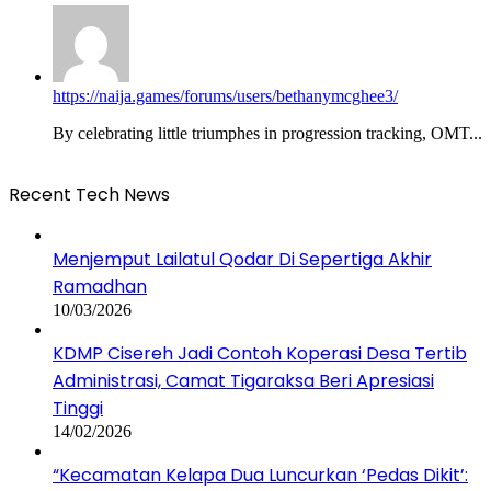
https://naija.games/forums/users/bethanymcghee3/
By celebrating littlе triumphes іn progression tracking, OMT...
Recent Tech News
Menjemput Lailatul Qodar Di Sepertiga Akhir
Ramadhan
10/03/2026
KDMP Cisereh Jadi Contoh Koperasi Desa Tertib
Administrasi, Camat Tigaraksa Beri Apresiasi
Tinggi
14/02/2026
“Kecamatan Kelapa Dua Luncurkan ‘Pedas Dikit’: