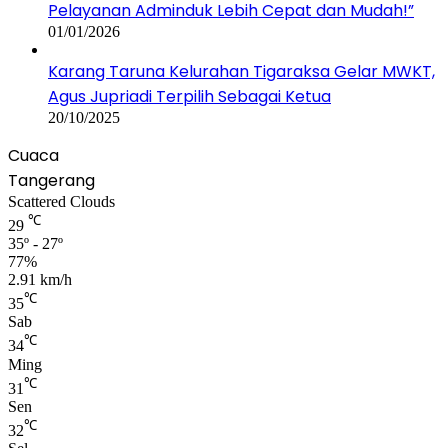
Pelayanan Adminduk Lebih Cepat dan Mudah!”
01/01/2026
Karang Taruna Kelurahan Tigaraksa Gelar MWKT,
Agus Jupriadi Terpilih Sebagai Ketua
20/10/2025
Cuaca
Tangerang
Scattered Clouds
℃
29
35º - 27º
77%
2.91 km/h
℃
35
Sab
℃
34
Ming
℃
31
Sen
℃
32