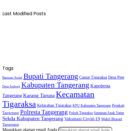
Last Modified Posts
Tags
Bupati Tangerang
Camat Tigaraksa
Desa Pete
Bantuan Sosial
Kabupaten Tangerang
Kapolresta
Desa Sodong
Kecamatan
Karang Taruna
Tangerang
Tigaraksa
Kelurahan Tigaraksa
KPU Kabupaten Tangerang
Pemkab
Polresta Tangerang
Tangerang
Polsek Tigaraksa
Santunan Anak Yatim
Sekda Kabupaten Tangerang
Vaksinasi Covid-19
Wakil Bupati
Tangerang
Masukkan alamat email Anda