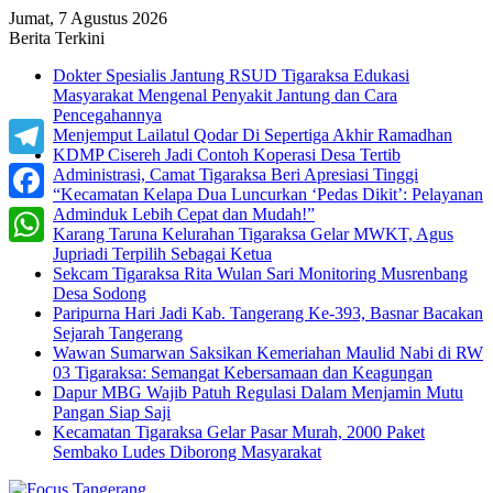
Jumat, 7 Agustus 2026
Berita Terkini
Dokter Spesialis Jantung RSUD Tigaraksa Edukasi
Masyarakat Mengenal Penyakit Jantung dan Cara
Pencegahannya
Menjemput Lailatul Qodar Di Sepertiga Akhir Ramadhan
KDMP Cisereh Jadi Contoh Koperasi Desa Tertib
Telegram
Administrasi, Camat Tigaraksa Beri Apresiasi Tinggi
“Kecamatan Kelapa Dua Luncurkan ‘Pedas Dikit’: Pelayanan
Adminduk Lebih Cepat dan Mudah!”
Facebook
Karang Taruna Kelurahan Tigaraksa Gelar MWKT, Agus
Jupriadi Terpilih Sebagai Ketua
WhatsApp
Sekcam Tigaraksa Rita Wulan Sari Monitoring Musrenbang
Desa Sodong
Paripurna Hari Jadi Kab. Tangerang Ke-393, Basnar Bacakan
Sejarah Tangerang
Wawan Sumarwan Saksikan Kemeriahan Maulid Nabi di RW
03 Tigaraksa: Semangat Kebersamaan dan Keagungan
Dapur MBG Wajib Patuh Regulasi Dalam Menjamin Mutu
Pangan Siap Saji
Kecamatan Tigaraksa Gelar Pasar Murah, 2000 Paket
Sembako Ludes Diborong Masyarakat