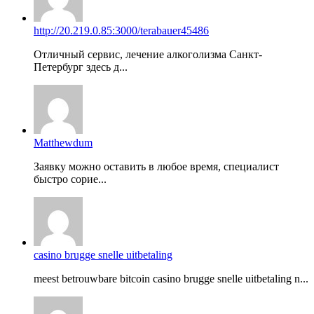
http://20.219.0.85:3000/terabauer45486
Отличный сервис, лечение алкоголизма Санкт-
Петербург здесь д...
Matthewdum
Заявку можно оставить в любое время, специалист
быстро сорие...
casino brugge snelle uitbetaling
meest betrouwbare bitcoin casino brugge snelle uitbetaling n...