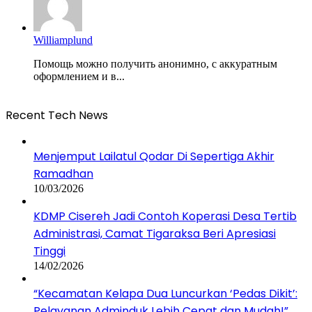
Williamplund
Помощь можно получить анонимно, с аккуратным
оформлением и в...
Recent Tech News
Menjemput Lailatul Qodar Di Sepertiga Akhir
Ramadhan
10/03/2026
KDMP Cisereh Jadi Contoh Koperasi Desa Tertib
Administrasi, Camat Tigaraksa Beri Apresiasi
Tinggi
14/02/2026
“Kecamatan Kelapa Dua Luncurkan ‘Pedas Dikit’:
Pelayanan Adminduk Lebih Cepat dan Mudah!”