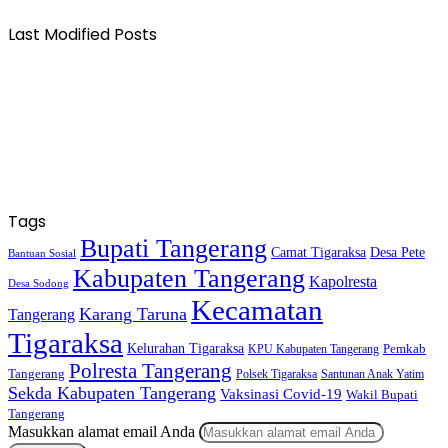
Last Modified Posts
Tags
Bupati Tangerang
Camat Tigaraksa
Desa Pete
Bantuan Sosial
Kabupaten Tangerang
Kapolresta
Desa Sodong
Kecamatan
Karang Taruna
Tangerang
Tigaraksa
Kelurahan Tigaraksa
KPU Kabupaten Tangerang
Pemkab
Polresta Tangerang
Tangerang
Polsek Tigaraksa
Santunan Anak Yatim
Sekda Kabupaten Tangerang
Vaksinasi Covid-19
Wakil Bupati
Tangerang
Masukkan alamat email Anda