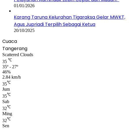
01/01/2026
Karang Taruna Kelurahan Tigaraksa Gelar MWKT,
Agus Jupriadi Terpilih Sebagai Ketua
20/10/2025
Cuaca
Tangerang
Scattered Clouds
℃
35
35º - 27º
46%
2.84 km/h
℃
35
Jum
℃
35
Sab
℃
32
Ming
℃
32
Sen