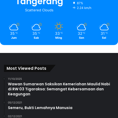
Tangerang
87%
2.24 km/h
Scattered Clouds
35
35
33
32
31
℃
℃
℃
℃
℃
Jum
Sab
Ming
Sen
Sel
Most Viewed Posts
11/10/2025
Wawan Sumarwan Saksikan Kemeriahan Maulid Nabi
di RW 03 Tigaraksa: Semangat Kebersamaan dan
Keagungan
05/12/2021
Semeru, Bukti Lemahnya Manusia
02/12/2021