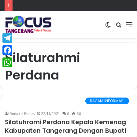
Switch
Searc
M
skin
for
Telegram
Silaturahmi
Facebook
Perdana
WhatsApp
RAGAM INFORMASI
Redaksi Focus
22/11/2021
0
30
Silatuhrami Perdana Kepala Kemenag
Kabupaten Tangerang Dengan Bupati