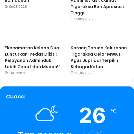
Ramadhan
Administrasi, Camat
Tigaraksa Beri Apresiasi
10/03/2026
Tinggi
14/02/2026
“Kecamatan Kelapa Dua
Karang Taruna Kelurahan
Luncurkan ‘Pedas Dikit’:
Tigaraksa Gelar MWKT,
Pelayanan Adminduk
Agus Jupriadi Terpilih
Lebih Cepat dan Mudah!”
Sebagai Ketua
01/01/2026
20/10/2025
Cuaca
26
℃
35º - 26º