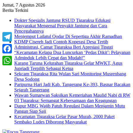
Jumat, 7 Agustus 2026
Berita Terkini
Dokter Spesialis Jantung RSUD Tigaraksa Edukasi
Masyarakat Mengenal Penyakit Jantung dan Cara
Pencegahannya
Menjemput Lailatul Qodar Di Sepertiga Akhir Ramadhan
KDMP Cisereh Jadi Contoh Koperasi Desa Tertib
Telegram
Administrasi, Camat Tigaraksa Beri Apresiasi Tinggi
“Kecamatan Kelapa Dua Luncurkan ‘Pedas Dikit’: Pelayanan
Adminduk Lebih Cepat dan Mudah!”
Facebook
Karang Taruna Kelurahan Tigaraksa Gelar MWKT, Agus
Jupriadi Terpilih Sebagai Ketua
WhatsApp
Sekcam Tigaraksa Rita Wulan Sari Monitoring Musrenbang
Desa Sodong
Paripurna Hari Jadi Kab. Tangerang Ke-393, Basnar Bacakan
Sejarah Tangerang
Wawan Sumarwan Saksikan Kemeriahan Maulid Nabi di RW
03 Tigaraksa: Semangat Kebersamaan dan Keagungan
Dapur MBG Wajib Patuh Regulasi Dalam Menjamin Mutu
Pangan Siap Saji
Kecamatan Tigaraksa Gelar Pasar Murah, 2000 Paket
Sembako Ludes Diborong Masyarakat