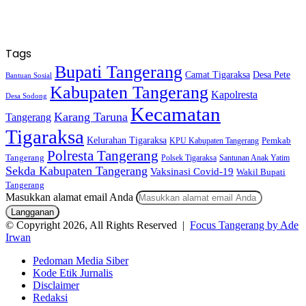
Tags
Bupati Tangerang
Camat Tigaraksa
Desa Pete
Bantuan Sosial
Kabupaten Tangerang
Kapolresta
Desa Sodong
Kecamatan
Karang Taruna
Tangerang
Tigaraksa
Kelurahan Tigaraksa
KPU Kabupaten Tangerang
Pemkab
Polresta Tangerang
Tangerang
Polsek Tigaraksa
Santunan Anak Yatim
Sekda Kabupaten Tangerang
Vaksinasi Covid-19
Wakil Bupati
Tangerang
Masukkan alamat email Anda
© Copyright 2026, All Rights Reserved |
Focus Tangerang by Ade
Irwan
Pedoman Media Siber
Kode Etik Jurnalis
Disclaimer
Redaksi