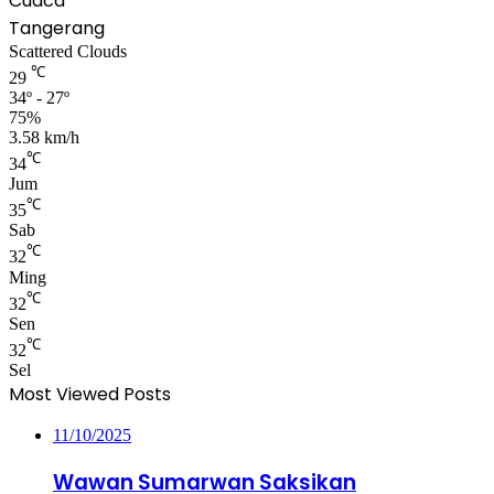
Cuaca
Tangerang
Scattered Clouds
℃
29
34º - 27º
75%
3.58 km/h
℃
34
Jum
℃
35
Sab
℃
32
Ming
℃
32
Sen
℃
32
Sel
Most Viewed Posts
11/10/2025
Wawan Sumarwan Saksikan