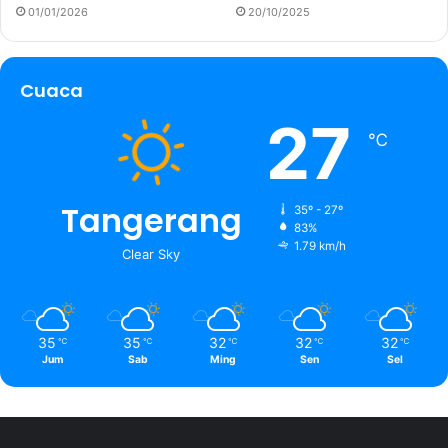
01/01/2026
20/10/2025
Cuaca
27
℃
Tangerang
35º - 27º
83%
1.79 km/h
Clear Sky
35
35
32
32
32
℃
℃
℃
℃
℃
Jum
Sab
Ming
Sen
Sel