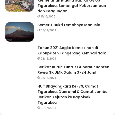
Kemeriahan Maulid Nabi di RW 03
Tigaraksa: Semangat Kebersamaan
dan Keagungan
11/10/2025
Semeru, Bukti Lemahnya Manusia
05/12/2021
Tahun 2021 Angka Kemiskinan di
Kabupaten Tangerang Kembali Naik
02/12/2021
Serikat Buruh Tuntut Gubernur Banten
Revisi SK UMK Dalam 3×24 Jam!
02/12/2021
HUT Bhayangkara Ke-79, Camat
Tigaraksa, Danramil & Camat Jambe
Berikan Kejutan ke Kapolsek
Tigaraksa
01/07/2025