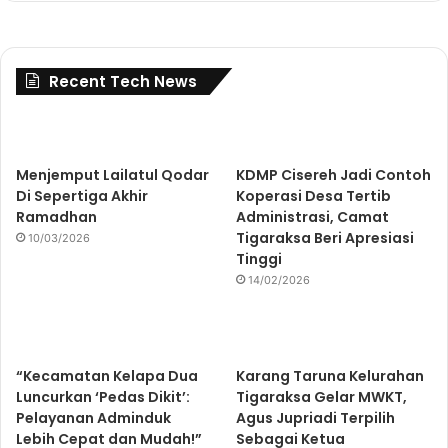
Recent Tech News
Menjemput Lailatul Qodar
KDMP Cisereh Jadi Contoh
Di Sepertiga Akhir
Koperasi Desa Tertib
Ramadhan
Administrasi, Camat
Tigaraksa Beri Apresiasi
10/03/2026
Tinggi
14/02/2026
“Kecamatan Kelapa Dua
Karang Taruna Kelurahan
Luncurkan ‘Pedas Dikit’:
Tigaraksa Gelar MWKT,
Pelayanan Adminduk
Agus Jupriadi Terpilih
Lebih Cepat dan Mudah!”
Sebagai Ketua