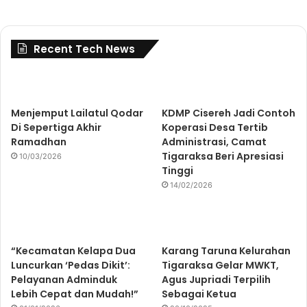
Recent Tech News
Menjemput Lailatul Qodar
KDMP Cisereh Jadi Contoh
Di Sepertiga Akhir
Koperasi Desa Tertib
Ramadhan
Administrasi, Camat
Tigaraksa Beri Apresiasi
10/03/2026
Tinggi
14/02/2026
“Kecamatan Kelapa Dua
Karang Taruna Kelurahan
Luncurkan ‘Pedas Dikit’:
Tigaraksa Gelar MWKT,
Pelayanan Adminduk
Agus Jupriadi Terpilih
Lebih Cepat dan Mudah!”
Sebagai Ketua