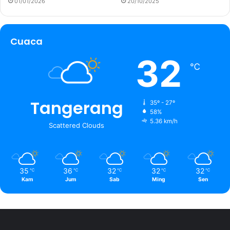
01/01/2026
20/10/2025
Cuaca
32
℃
Tangerang
35º - 27º
58%
5.36 km/h
Scattered Clouds
35
36
32
32
32
℃
℃
℃
℃
℃
Kam
Jum
Sab
Ming
Sen