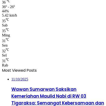
℃
36
36º - 26º
44%
5.42 km/h
℃
35
Sab
℃
35
Ming
℃
31
Sen
℃
32
Sel
℃
31
Rab
Most Viewed Posts
11/10/2025
Wawan Sumarwan Saksikan
Kemeriahan Maulid Nabi di RW 03
Tigaraksa: Semangat Kebersamaan dan