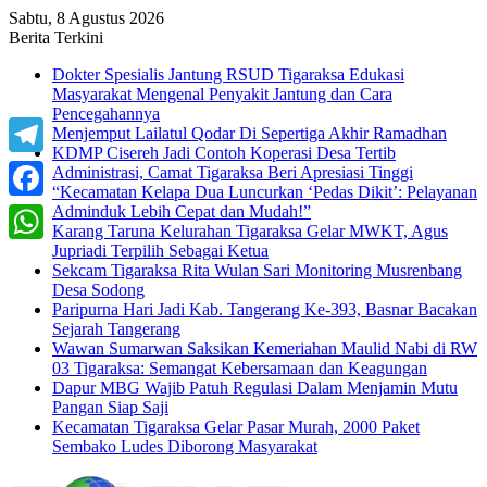
Sabtu, 8 Agustus 2026
Berita Terkini
Dokter Spesialis Jantung RSUD Tigaraksa Edukasi
Masyarakat Mengenal Penyakit Jantung dan Cara
Pencegahannya
Menjemput Lailatul Qodar Di Sepertiga Akhir Ramadhan
KDMP Cisereh Jadi Contoh Koperasi Desa Tertib
Telegram
Administrasi, Camat Tigaraksa Beri Apresiasi Tinggi
“Kecamatan Kelapa Dua Luncurkan ‘Pedas Dikit’: Pelayanan
Adminduk Lebih Cepat dan Mudah!”
Facebook
Karang Taruna Kelurahan Tigaraksa Gelar MWKT, Agus
Jupriadi Terpilih Sebagai Ketua
WhatsApp
Sekcam Tigaraksa Rita Wulan Sari Monitoring Musrenbang
Desa Sodong
Paripurna Hari Jadi Kab. Tangerang Ke-393, Basnar Bacakan
Sejarah Tangerang
Wawan Sumarwan Saksikan Kemeriahan Maulid Nabi di RW
03 Tigaraksa: Semangat Kebersamaan dan Keagungan
Dapur MBG Wajib Patuh Regulasi Dalam Menjamin Mutu
Pangan Siap Saji
Kecamatan Tigaraksa Gelar Pasar Murah, 2000 Paket
Sembako Ludes Diborong Masyarakat