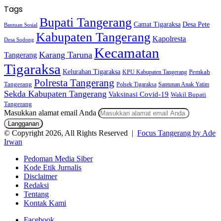
Tags
Bupati Tangerang
Camat Tigaraksa
Desa Pete
Bantuan Sosial
Kabupaten Tangerang
Kapolresta
Desa Sodong
Kecamatan
Karang Taruna
Tangerang
Tigaraksa
Kelurahan Tigaraksa
KPU Kabupaten Tangerang
Pemkab
Polresta Tangerang
Tangerang
Polsek Tigaraksa
Santunan Anak Yatim
Sekda Kabupaten Tangerang
Vaksinasi Covid-19
Wakil Bupati
Tangerang
Masukkan alamat email Anda
© Copyright 2026, All Rights Reserved |
Focus Tangerang by Ade
Irwan
Pedoman Media Siber
Kode Etik Jurnalis
Disclaimer
Redaksi
Tentang
Kontak Kami
Facebook