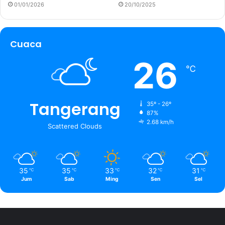
01/01/2026
20/10/2025
Cuaca
26
℃
Tangerang
35º - 26º
87%
2.68 km/h
Scattered Clouds
35
35
33
32
31
℃
℃
℃
℃
℃
Jum
Sab
Ming
Sen
Sel