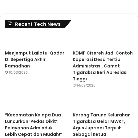
Recent Tech News
Menjemput Lailatul Qodar
KDMP Cisereh Jadi Contoh
Di Sepertiga Akhir
Koperasi Desa Tertib
Ramadhan
Administrasi, Camat
Tigaraksa Beri Apresiasi
10/03/2026
Tinggi
14/02/2026
“Kecamatan Kelapa Dua
Karang Taruna Kelurahan
Luncurkan ‘Pedas Dikit’:
Tigaraksa Gelar MWKT,
Pelayanan Adminduk
Agus Jupriadi Terpilih
Lebih Cepat dan Mudah!”
Sebagai Ketua