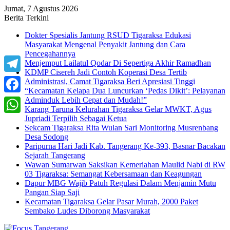
Jumat, 7 Agustus 2026
Berita Terkini
Dokter Spesialis Jantung RSUD Tigaraksa Edukasi
Masyarakat Mengenal Penyakit Jantung dan Cara
Pencegahannya
Menjemput Lailatul Qodar Di Sepertiga Akhir Ramadhan
KDMP Cisereh Jadi Contoh Koperasi Desa Tertib
Telegram
Administrasi, Camat Tigaraksa Beri Apresiasi Tinggi
“Kecamatan Kelapa Dua Luncurkan ‘Pedas Dikit’: Pelayanan
Adminduk Lebih Cepat dan Mudah!”
Facebook
Karang Taruna Kelurahan Tigaraksa Gelar MWKT, Agus
Jupriadi Terpilih Sebagai Ketua
WhatsApp
Sekcam Tigaraksa Rita Wulan Sari Monitoring Musrenbang
Desa Sodong
Paripurna Hari Jadi Kab. Tangerang Ke-393, Basnar Bacakan
Sejarah Tangerang
Wawan Sumarwan Saksikan Kemeriahan Maulid Nabi di RW
03 Tigaraksa: Semangat Kebersamaan dan Keagungan
Dapur MBG Wajib Patuh Regulasi Dalam Menjamin Mutu
Pangan Siap Saji
Kecamatan Tigaraksa Gelar Pasar Murah, 2000 Paket
Sembako Ludes Diborong Masyarakat