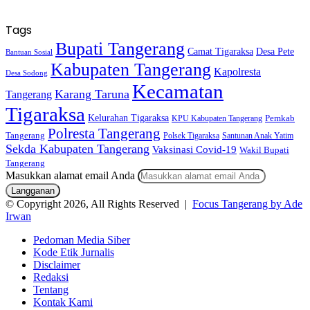
Tags
Bupati Tangerang
Camat Tigaraksa
Desa Pete
Bantuan Sosial
Kabupaten Tangerang
Kapolresta
Desa Sodong
Kecamatan
Karang Taruna
Tangerang
Tigaraksa
Kelurahan Tigaraksa
KPU Kabupaten Tangerang
Pemkab
Polresta Tangerang
Tangerang
Polsek Tigaraksa
Santunan Anak Yatim
Sekda Kabupaten Tangerang
Vaksinasi Covid-19
Wakil Bupati
Tangerang
Masukkan alamat email Anda
© Copyright 2026, All Rights Reserved |
Focus Tangerang by Ade
Irwan
Pedoman Media Siber
Kode Etik Jurnalis
Disclaimer
Redaksi
Tentang
Kontak Kami