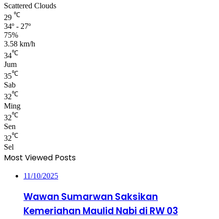
Scattered Clouds
℃
29
34º - 27º
75%
3.58 km/h
℃
34
Jum
℃
35
Sab
℃
32
Ming
℃
32
Sen
℃
32
Sel
Most Viewed Posts
11/10/2025
Wawan Sumarwan Saksikan
Kemeriahan Maulid Nabi di RW 03