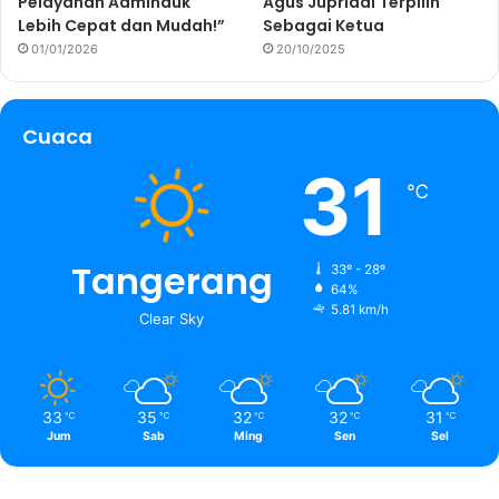
Pelayanan Adminduk
Agus Jupriadi Terpilih
Lebih Cepat dan Mudah!”
Sebagai Ketua
01/01/2026
20/10/2025
Cuaca
31
℃
Tangerang
33º - 28º
64%
5.81 km/h
Clear Sky
33
35
32
32
31
℃
℃
℃
℃
℃
Jum
Sab
Ming
Sen
Sel