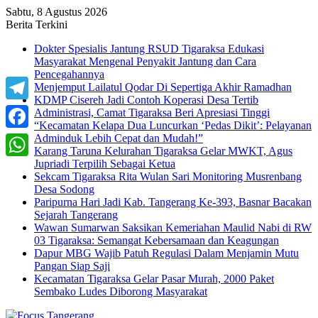
Sabtu, 8 Agustus 2026
Berita Terkini
Dokter Spesialis Jantung RSUD Tigaraksa Edukasi
Masyarakat Mengenal Penyakit Jantung dan Cara
Pencegahannya
Menjemput Lailatul Qodar Di Sepertiga Akhir Ramadhan
KDMP Cisereh Jadi Contoh Koperasi Desa Tertib
Telegram
Administrasi, Camat Tigaraksa Beri Apresiasi Tinggi
“Kecamatan Kelapa Dua Luncurkan ‘Pedas Dikit’: Pelayanan
Adminduk Lebih Cepat dan Mudah!”
Facebook
Karang Taruna Kelurahan Tigaraksa Gelar MWKT, Agus
Jupriadi Terpilih Sebagai Ketua
WhatsApp
Sekcam Tigaraksa Rita Wulan Sari Monitoring Musrenbang
Desa Sodong
Paripurna Hari Jadi Kab. Tangerang Ke-393, Basnar Bacakan
Sejarah Tangerang
Wawan Sumarwan Saksikan Kemeriahan Maulid Nabi di RW
03 Tigaraksa: Semangat Kebersamaan dan Keagungan
Dapur MBG Wajib Patuh Regulasi Dalam Menjamin Mutu
Pangan Siap Saji
Kecamatan Tigaraksa Gelar Pasar Murah, 2000 Paket
Sembako Ludes Diborong Masyarakat