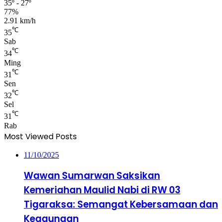
35º - 27º
77%
2.91 km/h
℃
35
Sab
℃
34
Ming
℃
31
Sen
℃
32
Sel
℃
31
Rab
Most Viewed Posts
11/10/2025
Wawan Sumarwan Saksikan
Kemeriahan Maulid Nabi di RW 03
Tigaraksa: Semangat Kebersamaan dan
Keagungan