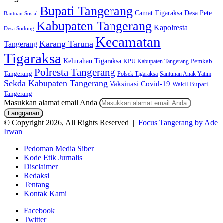
Bupati Tangerang
Camat Tigaraksa
Desa Pete
Bantuan Sosial
Kabupaten Tangerang
Kapolresta
Desa Sodong
Kecamatan
Karang Taruna
Tangerang
Tigaraksa
Kelurahan Tigaraksa
KPU Kabupaten Tangerang
Pemkab
Polresta Tangerang
Tangerang
Polsek Tigaraksa
Santunan Anak Yatim
Sekda Kabupaten Tangerang
Vaksinasi Covid-19
Wakil Bupati
Tangerang
Masukkan alamat email Anda
© Copyright 2026, All Rights Reserved |
Focus Tangerang by Ade
Irwan
Pedoman Media Siber
Kode Etik Jurnalis
Disclaimer
Redaksi
Tentang
Kontak Kami
Facebook
Twitter