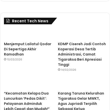
Recent Tech News
Menjemput Lailatul Qodar
KDMP Cisereh Jadi Contoh
Di Sepertiga Akhir
Koperasi Desa Tertib
Ramadhan
Administrasi, Camat
Tigaraksa Beri Apresiasi
10/03/2026
Tinggi
14/02/2026
“Kecamatan Kelapa Dua
Karang Taruna Kelurahan
Luncurkan ‘Pedas Dikit’:
Tigaraksa Gelar MWKT,
Pelayanan Adminduk
Agus Jupriadi Terpilih
Lebih Cepat dan Mudah!”
Sebagai Ketua