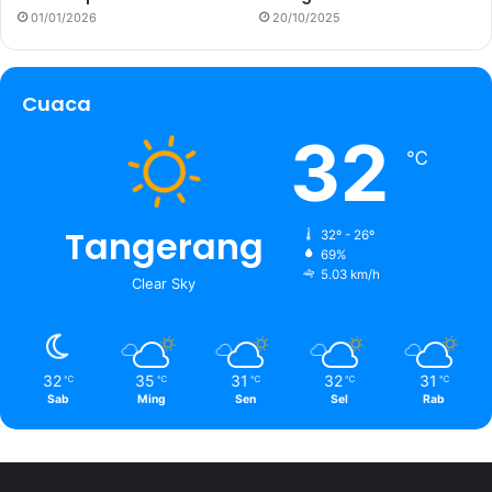
01/01/2026
20/10/2025
Cuaca
32
℃
Tangerang
32º - 26º
69%
5.03 km/h
Clear Sky
32
35
31
32
31
℃
℃
℃
℃
℃
Sab
Ming
Sen
Sel
Rab