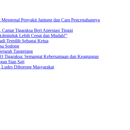
t Mengenal Penyakit Jantung dan Cara Pencegahannya
 Camat Tigaraksa Beri Apresiasi Tinggi
 Adminduk Lebih Cepat dan Mudah!”
di Terpilih Sebagai Ketua
esa Sodong
Sejarah Tangerang
3 Tigaraksa: Semangat Kebersamaan dan Keagungan
an Siap Saji
o Ludes Diborong Masyarakat