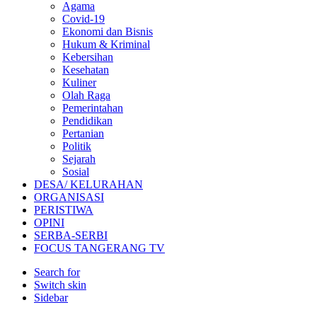
Agama
Covid-19
Ekonomi dan Bisnis
Hukum & Kriminal
Kebersihan
Kesehatan
Kuliner
Olah Raga
Pemerintahan
Pendidikan
Pertanian
Politik
Sejarah
Sosial
DESA/ KELURAHAN
ORGANISASI
PERISTIWA
OPINI
SERBA-SERBI
FOCUS TANGERANG TV
Search for
Switch skin
Sidebar