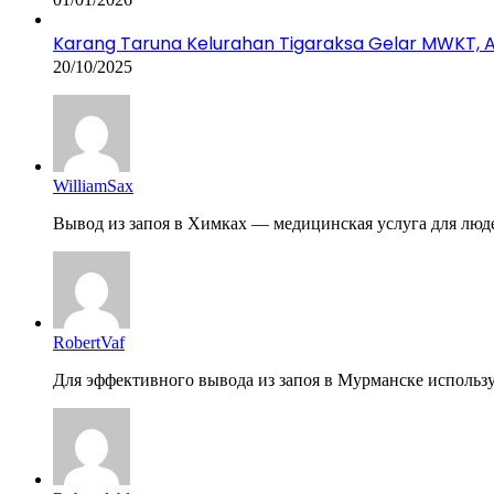
Karang Taruna Kelurahan Tigaraksa Gelar MWKT, Ag
20/10/2025
WilliamSax
Вывод из запоя в Химках — медицинская услуга для людей
RobertVaf
Для эффективного вывода из запоя в Мурманске использую