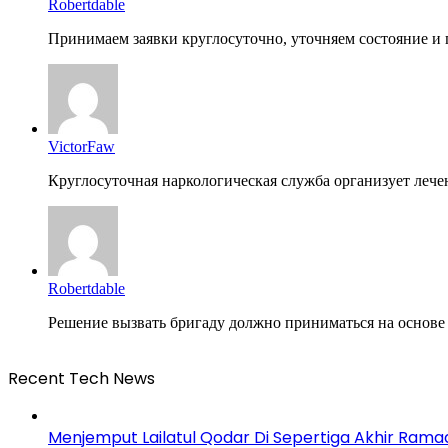
Robertdable
Принимаем заявки круглосуточно, уточняем состояние и п
VictorFaw
Круглосуточная наркологическая служба организует лечен
Robertdable
Решение вызвать бригаду должно приниматься на основе ч
Recent Tech News
Menjemput Lailatul Qodar Di Sepertiga Akhir Ram