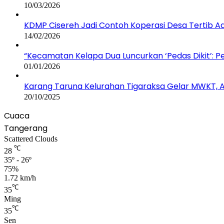
10/03/2026
KDMP Cisereh Jadi Contoh Koperasi Desa Tertib Adm
14/02/2026
“Kecamatan Kelapa Dua Luncurkan ‘Pedas Dikit’: 
01/01/2026
Karang Taruna Kelurahan Tigaraksa Gelar MWKT, Ag
20/10/2025
Cuaca
Tangerang
Scattered Clouds
℃
28
35º - 26º
75%
1.72 km/h
℃
35
Ming
℃
35
Sen