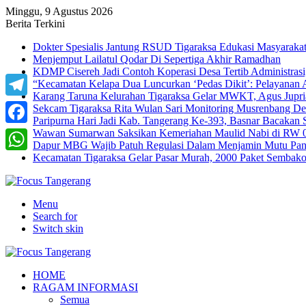
Minggu, 9 Agustus 2026
Berita Terkini
Dokter Spesialis Jantung RSUD Tigaraksa Edukasi Masyaraka
Menjemput Lailatul Qodar Di Sepertiga Akhir Ramadhan
KDMP Cisereh Jadi Contoh Koperasi Desa Tertib Administrasi,
“Kecamatan Kelapa Dua Luncurkan ‘Pedas Dikit’: Pelayanan
Karang Taruna Kelurahan Tigaraksa Gelar MWKT, Agus Jupria
Telegram
Sekcam Tigaraksa Rita Wulan Sari Monitoring Musrenbang D
Paripurna Hari Jadi Kab. Tangerang Ke-393, Basnar Bacakan 
Wawan Sumarwan Saksikan Kemeriahan Maulid Nabi di RW 0
Facebook
Dapur MBG Wajib Patuh Regulasi Dalam Menjamin Mutu Pang
Kecamatan Tigaraksa Gelar Pasar Murah, 2000 Paket Sembak
WhatsApp
Menu
Search for
Switch skin
HOME
RAGAM INFORMASI
Semua