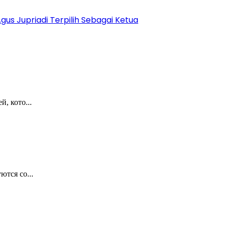
us Jupriadi Terpilih Sebagai Ketua
, кото...
тся со...