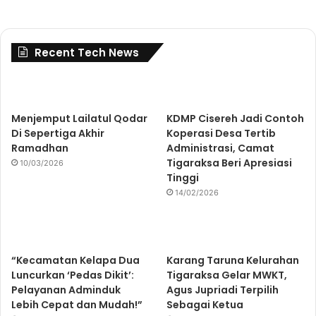
Recent Tech News
Menjemput Lailatul Qodar
KDMP Cisereh Jadi Contoh
Di Sepertiga Akhir
Koperasi Desa Tertib
Ramadhan
Administrasi, Camat
Tigaraksa Beri Apresiasi
10/03/2026
Tinggi
14/02/2026
“Kecamatan Kelapa Dua
Karang Taruna Kelurahan
Luncurkan ‘Pedas Dikit’:
Tigaraksa Gelar MWKT,
Pelayanan Adminduk
Agus Jupriadi Terpilih
Lebih Cepat dan Mudah!”
Sebagai Ketua