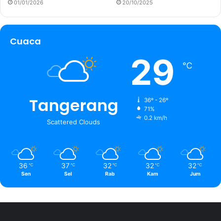
01/01/2026
20/10/2025
Cuaca
29
℃
Tangerang
36º - 26º
71%
0.2 km/h
Scattered Clouds
36
37
32
32
32
℃
℃
℃
℃
℃
Sen
Sel
Rab
Kam
Jum