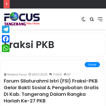
Switch
Searc
M
skin
for
Telegram
Fraksi PKB
Facebook
WhatsApp
Sosial
Redaksi Focus
26/07/2025
11,004
87
Forum Silaturahmi Istri (FSI) Fraksi-PKB
Gelar Bakti Sosial & Pengobatan Gratis
Di Kab. Tangerang Dalam Rangka
Harlah Ke-27 PKB