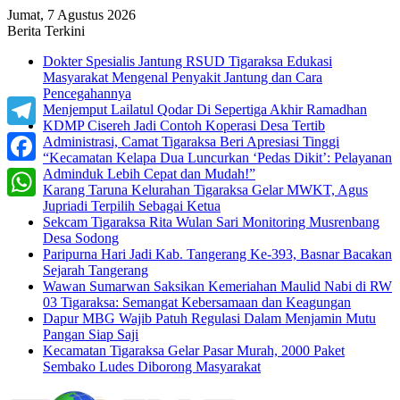
Jumat, 7 Agustus 2026
Berita Terkini
Dokter Spesialis Jantung RSUD Tigaraksa Edukasi
Masyarakat Mengenal Penyakit Jantung dan Cara
Pencegahannya
Menjemput Lailatul Qodar Di Sepertiga Akhir Ramadhan
KDMP Cisereh Jadi Contoh Koperasi Desa Tertib
Telegram
Administrasi, Camat Tigaraksa Beri Apresiasi Tinggi
“Kecamatan Kelapa Dua Luncurkan ‘Pedas Dikit’: Pelayanan
Adminduk Lebih Cepat dan Mudah!”
Facebook
Karang Taruna Kelurahan Tigaraksa Gelar MWKT, Agus
Jupriadi Terpilih Sebagai Ketua
WhatsApp
Sekcam Tigaraksa Rita Wulan Sari Monitoring Musrenbang
Desa Sodong
Paripurna Hari Jadi Kab. Tangerang Ke-393, Basnar Bacakan
Sejarah Tangerang
Wawan Sumarwan Saksikan Kemeriahan Maulid Nabi di RW
03 Tigaraksa: Semangat Kebersamaan dan Keagungan
Dapur MBG Wajib Patuh Regulasi Dalam Menjamin Mutu
Pangan Siap Saji
Kecamatan Tigaraksa Gelar Pasar Murah, 2000 Paket
Sembako Ludes Diborong Masyarakat