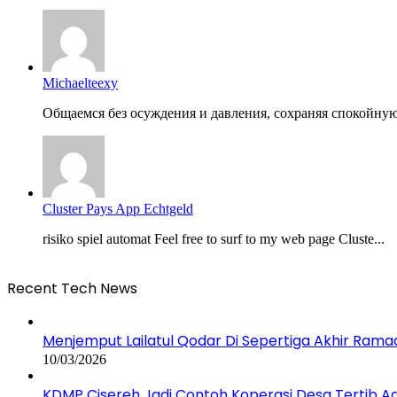
Michaelteexy
Общаемся без осуждения и давления, сохраняя спокойную
Cluster Pays App Echtgeld
risiko spiel automat Feel free to surf to my web page Cluste...
Recent Tech News
Menjemput Lailatul Qodar Di Sepertiga Akhir Ram
10/03/2026
KDMP Cisereh Jadi Contoh Koperasi Desa Tertib Adm