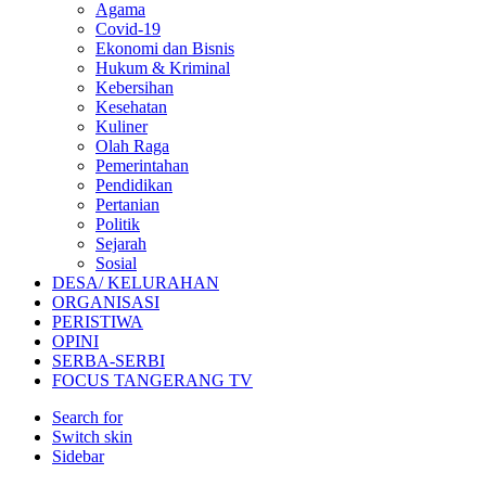
Agama
Covid-19
Ekonomi dan Bisnis
Hukum & Kriminal
Kebersihan
Kesehatan
Kuliner
Olah Raga
Pemerintahan
Pendidikan
Pertanian
Politik
Sejarah
Sosial
DESA/ KELURAHAN
ORGANISASI
PERISTIWA
OPINI
SERBA-SERBI
FOCUS TANGERANG TV
Search for
Switch skin
Sidebar