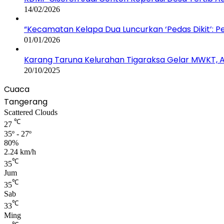
14/02/2026
“Kecamatan Kelapa Dua Luncurkan ‘Pedas Dikit’: 
01/01/2026
Karang Taruna Kelurahan Tigaraksa Gelar MWKT, Ag
20/10/2025
Cuaca
Tangerang
Scattered Clouds
℃
27
35º - 27º
80%
2.24 km/h
℃
35
Jum
℃
35
Sab
℃
33
Ming